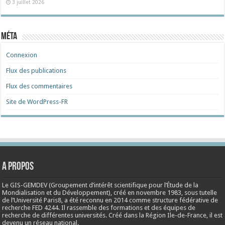
3 juillet 2026
Méta
Connexion
Flux des publications
Flux des commentaires
Site de WordPress-FR
A propos
Le GIS-GEMDEV (Groupement d’intérêt scientifique pour l’Étude de la
Mondialisation et du Développement), créé en
novembre 1983
, sous tutelle
de l’Université Paris8, a été reconnu en 2014 comme structure fédérative de
recherche FED 4244. Il rassemble des formations et des équipes de
recherche de différentes universités. Créé dans la Région Ile-de-France, il est
devenu un réseau national.