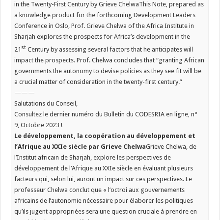
in the Twenty-First Century by Grieve ChelwaThis Note, prepared as
a knowledge product for the forthcoming Development Leaders
Conference in Oslo, Prof. Grieve Chelwa of the Africa Institute in
Sharjah explores the prospects for Africa’s development in the
st
21
Century by assessing several factors that he anticipates will
impact the prospects. Prof. Chelwa concludes that “granting African
governments the autonomy to devise policies as they see fit will be
a crucial matter of consideration in the twenty-first century.”
———
Salutations du Conseil,
Consultez le dernier numéro du Bulletin du CODESRIA en ligne, n°
9, Octobre 2023 !
Le développement, la coopération au développement et
l’Afrique au XXIe siècle par Grieve Chelwa
Grieve Chelwa, de
l’Institut africain de Sharjah, explore les perspectives de
développement de l’Afrique au XXIe siècle en évaluant plusieurs
facteurs qui, selon lui, auront un impact sur ces perspectives. Le
professeur Chelwa conclut que « l’octroi aux gouvernements
africains de l’autonomie nécessaire pour élaborer les politiques
qu’ils jugent appropriées sera une question cruciale à prendre en