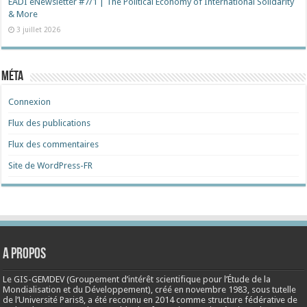
EADI eNewsletter #7/1 | The Political Economy of International Solidarity
& More
3 juillet 2026
Méta
Connexion
Flux des publications
Flux des commentaires
Site de WordPress-FR
A propos
Le GIS-GEMDEV (Groupement d’intérêt scientifique pour l’Étude de la
Mondialisation et du Développement), créé en
novembre 1983
, sous tutelle
de l’Université Paris8, a été reconnu en 2014 comme structure fédérative de