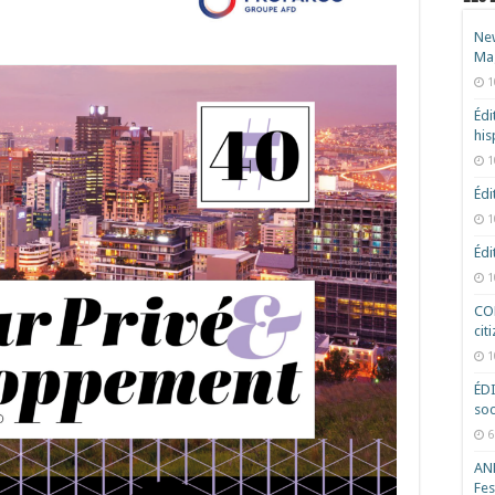
New
Ma
1
Édi
hi
1
Édi
1
Édi
1
COD
cit
1
ÉD
soc
6
ANR
Fes