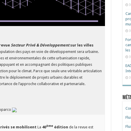
3
Cam
pro
mut
3
Fon
can
 revue
Secteur Privé & Développement
sur les villes
les
population des pays en voie de développement sera urbaine.
3
s et environnementales de cette urbanisation rapide,
n appuyant et en accompagnant des politiques publiques
EAD
Int
tion pour le climat. Parce que seule une véritable articulation
ettre le déploiement de projets urbains durables et
3
ortance de l’approche collaborative et partenariale.
Mét
Co
roparco
Flu
ème
Flu
privés se mobilisent
La
40
édition
de la revue est