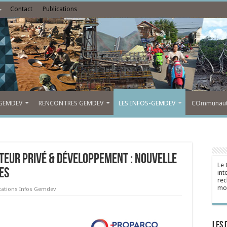
Contact
Publications
GEMDEV
RENCONTRES GEMDEV
LES INFOS-GEMDEV
COmmunauté
teur Privé & Développement : nouvelle
Le 
es
int
rec
mon
cations Infos Gemdev
Les 