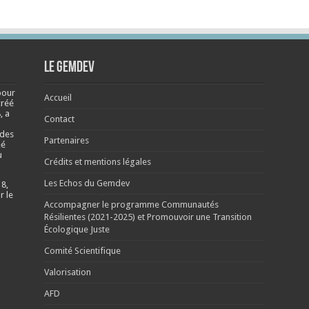
Le Gemdev
pour
Accueil
créé
, a
Contact
 des
Partenaires
éé
u
Crédits et mentions légales
Les Echos du Gemdev
 8,
r le
Accompagner le programme Communautés
Résilientes (2021-2025) et Promouvoir une Transition
Écologique Juste
Comité Scientifique
Valorisation
AFD