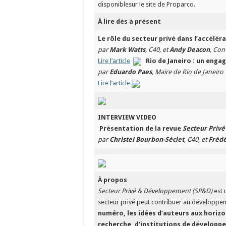
disponiblesur le site de Proparco.
À lire dès à présent
Le rôle du secteur privé dans l’accélér
par
Mark Watts
, C40, et
Andy Deacon
, Con
Lire l’article
Rio de Janeiro : un enga
par
Eduardo Paes
, Maire de Rio de Janeiro
Lire l’article
INTERVIEW VIDEO
Présentation de la revue
Secteur Priv
par
Christel Bourbon-Séclet
, C40, et
Frédé
À propos
Secteur Privé & Développement (SP&D)
est 
secteur privé peut contribuer au développe
numéro, les idées d’auteurs aux horizo
recherche, d’institutions de développem