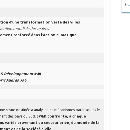
Sit
ation d’une transformation verte des villes
vention mondiale des maires
gement renforcé dans l’action climatique
é & Développement
#40
ric Audras
, AFD
une revue destinée à analyser les mécanismes par lesquels le
ment des pays du Sud.
SP&D confronte, à chaque
ns variés provenant du secteur privé, du monde de la
ent et de la société civile.