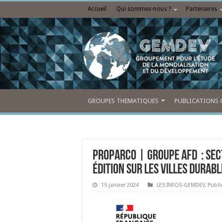
Accueil
Qui sommes-nous ?
Partenaires
GROUPES THEMATIQUES
PUBLICATIONS 
Proparco | Groupe AFD : Sec
édition sur les villes durabl
15 janvier 2024
LES INFOS-GEMDEV
,
Publi