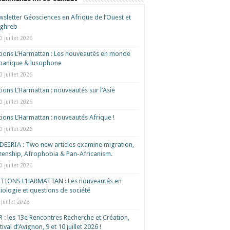
sletter Géosciences en Afrique de l’Ouest et
ghreb
0 juillet 2026
tions L’Harmattan : Les nouveautés en monde
spanique & lusophone
0 juillet 2026
tions L’Harmattan : nouveautés sur l’Asie
0 juillet 2026
tions L’Harmattan : nouveautés Afrique !​
0 juillet 2026
ESRIA : Two new articles examine migration,
izenship, Afrophobia & Pan-Africanism.
0 juillet 2026
ITIONS L’HARMATTAN : Les nouveautés en
iologie et questions de société
 juillet 2026
 : les 13e Rencontres Recherche et Création,
tival d’Avignon, 9 et 10 juillet 2026 !