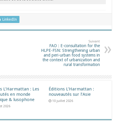
LinkedIn
Suivant
FAO : E-consultation for the
HLPE-FSN: Strengthening urban
and peri-urban food systems in
the context of urbanization and
rural transformation
ns L’Harmattan : Les
Éditions L’Harmattan :
utés en monde
nouveautés sur l’Asie
ique & lusophone
10 juillet 2026
let 2026