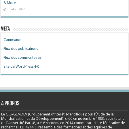
& More
3 juillet 2026
Méta
Connexion
Flux des publications
Flux des commentaires
Site de WordPress-FR
A propos
Le GIS-GEMDEV (Groupement d’intérêt scientifique pour l’Étude de la
Mondialisation et du Développement), créé en
novembre 1983
, sous tutelle
de l’Université Paris8, a été reconnu en 2014 comme structure fédérative de
recherche FED 4244. Il rassemble des formations et des équipes de