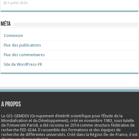
3 juillet 2026
Méta
Connexion
Flux des publications
Flux des commentaires
Site de WordPress-FR
A propos
Le GIS-GEMDEV (Groupement d’intérêt scientifique pour l’Étude de la
Mondialisation et du Développement), créé en
novembre 1983
, sous tutelle
de l’Université Paris8, a été reconnu en 2014 comme structure fédérative de
recherche FED 4244. Il rassemble des formations et des équipes de
recherche de différentes universités. Créé dans la Région Ile-de-France, il est