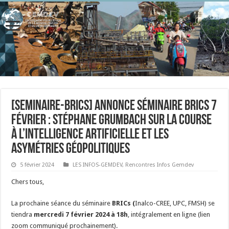
[seminaire-brics] Annonce séminaire BRICs 7
février : Stéphane Grumbach sur la course
à l’intelligence artificielle et les
asymétries géopolitiques
5 février 2024
LES INFOS-GEMDEV
,
Rencontres Infos Gemdev
Chers tous,
La prochaine séance du séminaire
BRICs (
Inalco-CREE, UPC, FMSH) se
tiendra
mercredi 7 février 2024 à 18h
, intégralement en ligne (lien
zoom communiqué prochainement).