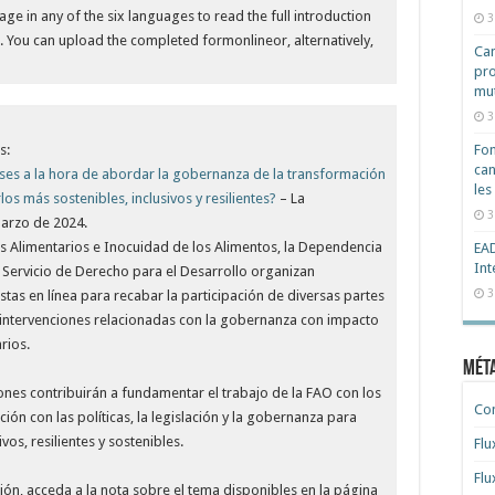
bpage in any of the six languages to read the full introduction
3
 You can upload the completed formonlineor, alternatively,
Cam
pro
mut
3
s:
Fon
can
es a la hora de abordar la gobernanza de la transformación
les
os más sostenibles, inclusivos y resilientes?
– La
3
marzo de 2024.
mas Alimentarios e Inocuidad de los Alimentos, la Dependencia
EAD
Int
l Servicio de Derecho para el Desarrollo organizan
3
as en línea para recabar la participación de diversas partes
 intervenciones relacionadas con la gobernanza con impacto
rios.
Mét
ones contribuirán a fundamentar el trabajo de la FAO con los
Co
ión con las políticas, la legislación y la gobernanza para
os, resilientes y sostenibles.
Flu
Flu
ción, acceda a la nota sobre el tema disponibles en la página