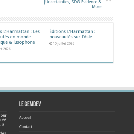
|Uncertainties, SDG Evidence &
More
ns L’Harmattan : Les
Éditions L’Harmattan :
utés en monde
nouveautés sur l’Asie
ique & lusophone
10 juillet 2026
let 2026
Le Gemdev
pour
Accueil
créé
, a
Contact
 des