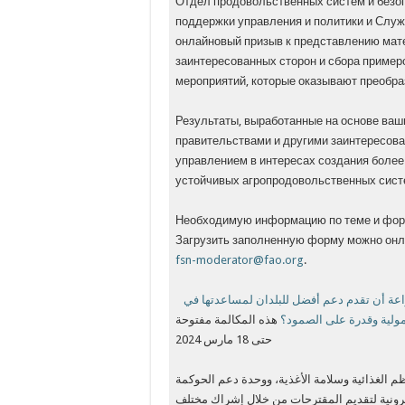
Отдел продовольственных систем и безоп
поддержки управления и политики и Служ
онлайновый призыв к представлению мат
заинтересованных сторон и сбора пример
мероприятий, которые оказывают преобр
Результаты, выработанные на основе ваш
правительствами и другими заинтересова
управлением в интересах создания боле
устойчивых агропродовольственных сист
Необходимую информацию по теме и форм
Загрузить заполненную форму можно онлай
fsn-moderator@fao.org
.
اعة أن تقدم دعم أفضل للبلدان لمساعدتها في
مولية وقدرة على الصمود؟
هذه المكالمة مفتوحة
حتى 18 مارس 2024
 الغذائية وسلامة الأغذية، ووحدة دعم الحوكمة
كترونية لتقديم المقترحات من خلال إشراك مختلف