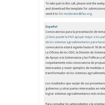
To take part in this call, please visit the we
and download the template for submissions.
send it to
fsn-moderator@fao.org
.
Español
Convocatorias para la presentación de tema
¿Cómo puede la FAO apoyar mejor a los país
de los sistemas agroalimentarios para hacerl
convocatoria estará vigente hasta el 18 de 
La Oficina de los ODS, la División de Siste
de Apoyo a la Gobernanza y las Políticas y e
conjuntamente esta convocatoria de propuest
interesadas y reunir ejemplos de medidas e
transformador en los sistemas agroalimenta
Los resultados que surjan de sus presentaci
gobiernos y otras partes interesadas en relac
lograr sistemas agroalimentarios más inclusiv
Para consultar los antecedentes y la orienta