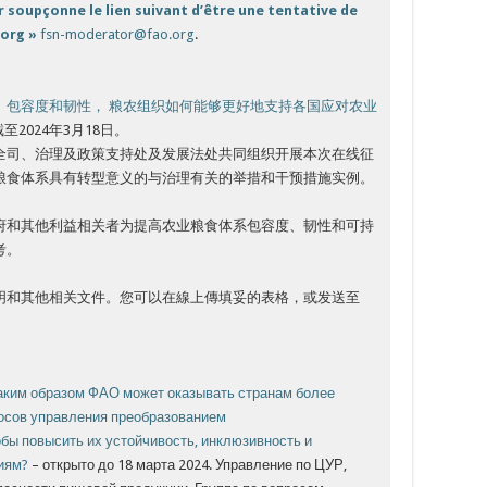
 soupçonne le lien suivant d’être une tentative de
.org »
fsn-moderator@fao.org
.
、包容度和韧性， 粮农组织如何能够更好地支持各国应对农业
2024年3月18日。
全司、治理及政策支持处及发展法处共同组织开展本次在线征
粮食体系具有转型意义的与治理有关的举措和干预措施实例。
府和其他利益相关者为提高农业粮食体系包容度、韧性和可持
考。
明和其他相关文件。您可以在線上傳填妥的表格，或发送至
аким образом ФАО может оказывать странам более
осов управления преобразованием
обы повысить их устойчивость, инклюзивность и
иям?
– открыто до 18 марта 2024. Управление по ЦУР,