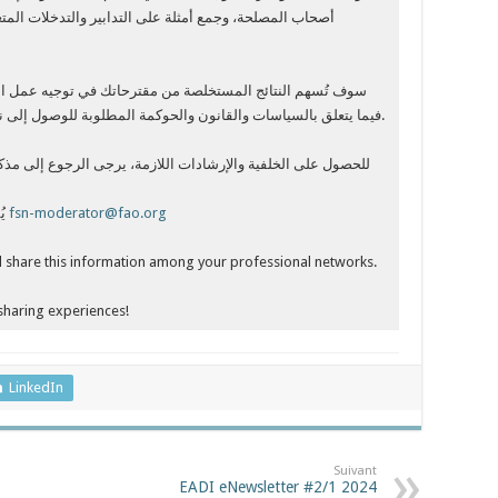
أصحاب المصلحة، وجمع أمثلة على التدابير والتدخلات المتعل
سوف تُسهم النتائج المستخلصة من مقترحاتك في توجيه عمل ا
فيما يتعلق بالسياسات والقانون والحوكمة المطلوبة للوصول إلى نظم زراعية وغذائية أكثر شمولاً ومرونةً واستدامة.
للحصول على الخلفية والإرشادات اللازمة، يرجى الرجوع إلى مذك
يُمكنك تحميل النموذج بعد تعبئته هنا أو إرساله إلى
fsn-moderator@fao.org
nd share this information among your professional networks.
 sharing experiences!
LinkedIn
Suivant
EADI eNewsletter #2/1 2024