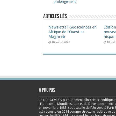
prolongement
Articles liés
Newsletter Géosciences en
Éditio
Afrique de l’Ouest et
nouvea
Maghreb
hispan
10 juillet 2026
10 juil
A propos
Le GIS-GEMDEV (Groupement d’intérêt scientifique 
l’Étude de la Mondialisation et du Développement), 
en
novembre 1983
, sous tutelle de l’Université Paris8
été reconnu en 2014 comme structure fédérative de
recherche FED 4244. Il rassemble des formations et