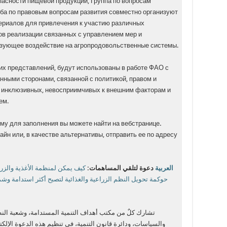
асности пищевой продукции, Группа по вопросам
ба по правовым вопросам развития совместно организуют
ериалов для привлечения к участию различных
ов реализации связанных с управлением мер и
азующее воздействие на агропродовольственные системы.
их представлений, будут использованы в работе ФАО с
нными сторонами, связанной с политикой, правом и
е инклюзивных, невосприимчивых к внешним факторам и
ем.
у для заполнения вы можете найти на вебстранице
.
н или, в качестве альтернативы, отправить ее по адресу
العربية
دعوة لتلقي المساهمات:
كيف يمكن لمنظمة الأغذية والزر
حوكمة تحويل النظم الزراعية والغذائية لتصبح أكثر استدامة وش
تشارك كلٌ من مكتب أهداف التنمية المستدامة، وشعبة النظم
والسياسات، ودائرة قانون التنمية، في تنظيم هذه الدعوة الإل