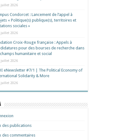
 juillet 2026
pus Condorcet : Lancement de l’appel à
jets « Politique(s) publique(s), territoires et
ations sociales »
 juillet 2026
dation Croix-Rouge française : Appels à
didatures pour des bourses de recherche dans
 champs humanitaire et social
 juillet 2026
I eNewsletter #7/1 | The Political Economy of
ernational Solidarity & More
 juillet 2026
a
nnexion
x des publications
x des commentaires