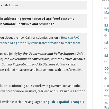
n • FSN Forum
New
Ma
1
 in addressing governance of agrifood systems
ainable, inclusive and resilient?
Édi
hi
1
ou about the new Call for submissions on «
How can FAO
Édi
ernance of agrifood systems transformation to make them
1
anized jointly by
the Governance and Policy Support Unit,
Édi
ion, the Development Law Service,
and
the Office of SDGs
.
1
s Donata Rugarabamu and Mr Stefanos Fotiou
– invite
COD
ce-related measures and interventions with transformative
cit
1
ntribute to informing FAO’s work with governments and other
ÉD
soc
vernance
for more inclusive, resilient, and sustainable agrifood
6
d available in six UN languages (
English
,
Español
,
Français
,
ANR
Fes