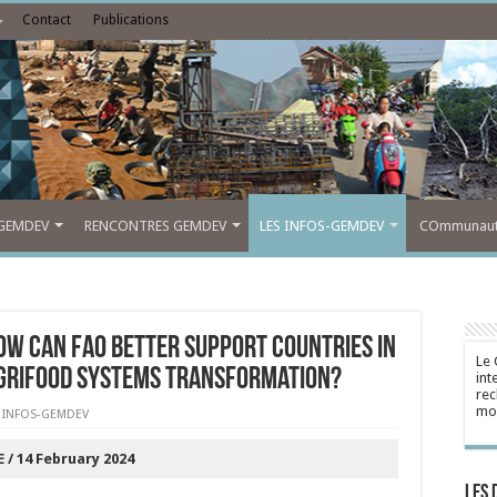
Contact
Publications
GEMDEV
RENCONTRES GEMDEV
LES INFOS-GEMDEV
COmmunauté
How can FAO better support countries in
Le 
grifood systems transformation?
int
rec
mon
S INFOS-GEMDEV
/ 14 February 2024
Les 