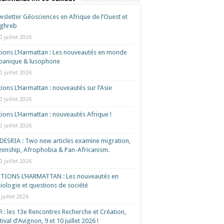
sletter Géosciences en Afrique de l’Ouest et
ghreb
0 juillet 2026
tions L’Harmattan : Les nouveautés en monde
spanique & lusophone
0 juillet 2026
tions L’Harmattan : nouveautés sur l’Asie
0 juillet 2026
tions L’Harmattan : nouveautés Afrique !​
0 juillet 2026
ESRIA : Two new articles examine migration,
izenship, Afrophobia & Pan-Africanism.
0 juillet 2026
ITIONS L’HARMATTAN : Les nouveautés en
iologie et questions de société
 juillet 2026
 : les 13e Rencontres Recherche et Création,
tival d’Avignon, 9 et 10 juillet 2026 !