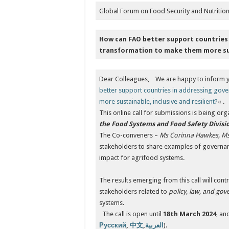
Global Forum on Food Security and Nutritio
How can FAO better support countries
transformation to make them more sust
Dear Colleagues, We are happy to inform y
better support countries in addressing gov
more sustainable, inclusive and resilient?
« .
This online call for submissions is being org
the Food Systems and Food Safety Divis
The Co-conveners –
Ms Corinna Hawkes, M
stakeholders to share examples of governan
impact for agrifood systems.
The results emerging from this call will co
stakeholders related to
policy, law, and go
systems.
The call is open until
18th March 2024
, an
Русский
,
中文
,
العربية
).