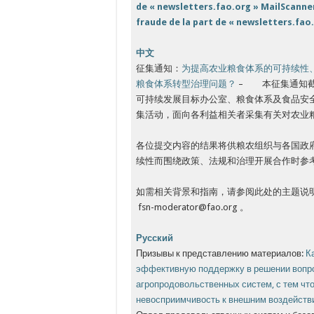
de « newsletters.fao.org »
MailScanner
fraude de la part de « newsletters.fao
中文
征集通知：
为提高农业粮食体系的可持续性
粮食体系转型治理问题？
– 本征集通知截至
可持续发展目标办公室、粮食体系及食品安
集活动，面向各利益相关者采集有关对农业
各位提交内容的结果将供粮农组织与各国政
续性而围绕政策、法规和治理开展合作时参
如需相关背景和指南，请参阅此处的主题说
fsn-moderator@fao.org 。
Русский
Призывы к представлению материалов:
К
эффективную поддержку в решении вопр
агропродовольственных систем, с тем чт
невосприимчивость к внешним воздейств