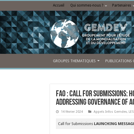
Accueil
Qui sommes-nous ?
Partenaires
GROUPES THEMATIQUES
PUBLICATIONS 
FAO : Call for submissions: 
addressing governance of a
14 février 2024
Appels Infos Gemdev
,
LE
Call for Submissions
LAUNCHING MESSAGE 