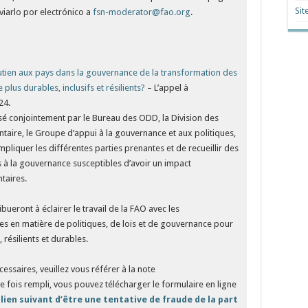
Sit
viarlo por electrónico a
fsn-moderator@fao.org
.
tien aux pays dans la gouvernance de la transformation des
plus durables, inclusifs et résilients?
– L’appel à
24.
isé conjointement par le Bureau des ODD, la Division des
ntaire, le Groupe d’appui à la gouvernance et aux politiques,
mpliquer les différentes parties prenantes et de recueillir des
s à la gouvernance susceptibles d’avoir un impact
taires.
bueront à éclairer le travail de la FAO avec les
es en matière de politiques, de lois et de gouvernance pour
 résilients et durables.
cessaires, veuillez vous référer à la note
 fois rempli, vous pouvez télécharger le formulaire en ligne
ien suivant d’être une tentative de fraude de la part