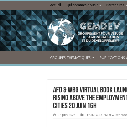
Accueil
Qui sommes-nous ?
Partenaires
GROUPES THEMATIQUES
PUBLICATIONS 
AFD & WBG Virtual Book Lau
Rising above the Employment
Cities 20 juin 16h
18 juin 2024
LES INFOS-GEMDEV
,
Rencont