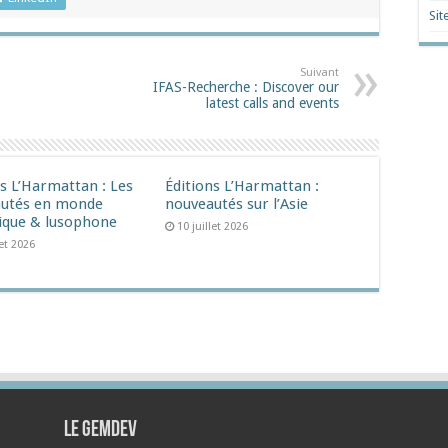
Sit
Suivant
IFAS-Recherche : Discover our
latest calls and events
ns L’Harmattan : Les
Éditions L’Harmattan :
utés en monde
nouveautés sur l’Asie
ique & lusophone
10 juillet 2026
let 2026
Le Gemdev