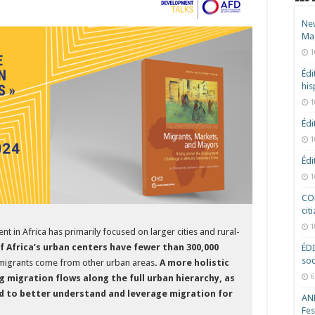
New
Ma
1
Édi
hi
1
Édi
1
Édi
1
COD
cit
1
 in Africa has primarily focused on larger cities and rural-
f Africa’s urban centers have fewer than 300,000
ÉD
soc
 migrants come from other urban areas
.
A more holistic
6
 migration flows along the full urban hierarchy, as
ed to better understand and leverage migration for
ANR
Fes