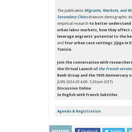
The publication
Migrants, Markets, and Ma
Secondary Cities
drawson demographic data,
empirical research
to better understand h
urban labor markets, how they affect
leverage migrants’ potential to the ben
and
four urban case settings: Jijiga in 
Tunisia.
Join the conversation with researchers
the Virtual Launch of
the French versio
Bank Group and the 10th Anniversary of
JUIN 2024 20 4.00- 5.30 pm (CET)
Discussion
Online
In English with French Subtitles
Agenda & Registration
Facebook
Twitter