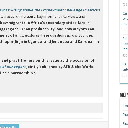
3
yors: Rising above the Employment Challenge in Africa’s
Cam
 research literature, key informant interviews, and
pro
ow migrants in Africa’s secondary cities fare in
mut
 aggregate urban productivity, and how mayors can
3
efit of all
. It explores these questions across countries
Fon
Ethiopia, Jinja in Uganda, and Jendouba and Kairouan in
can
les
3
 and practitioners on this issue at the occasion of
EAD
n of our report
jointly published by AFD & the World
Int
 this partnership !
3
Mét
Co
Flu
Flu
LinkedIn