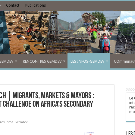
Contact
Publications
GEMDEV
RENCONTRES GEMDEV
LES INFOS-GEMDEV
COmmunauté
nch │Migrants, Markets & Mayors :
Le 
 Challenge on Africa’s Secondary
int
rec
mon
res Infos Gemdev
Les 