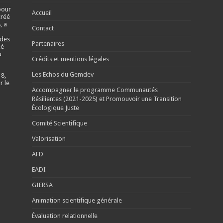
pour
Accueil
créé
, a
Contact
 des
Partenaires
éé
u
Crédits et mentions légales
Les Echos du Gemdev
 8,
r le
Accompagner le programme Communautés
Résilientes (2021-2025) et Promouvoir une Transition
Écologique Juste
Comité Scientifique
Valorisation
AFD
EADI
GIERSA
Animation scientifique générale
Évaluation relationnelle