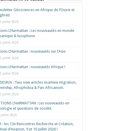
sletter Géosciences en Afrique de l’Ouest et
ghreb
0 juillet 2026
tions L’Harmattan : Les nouveautés en monde
spanique & lusophone
0 juillet 2026
tions L’Harmattan : nouveautés sur l’Asie
0 juillet 2026
tions L’Harmattan : nouveautés Afrique !​
0 juillet 2026
ESRIA : Two new articles examine migration,
izenship, Afrophobia & Pan-Africanism.
0 juillet 2026
ITIONS L’HARMATTAN : Les nouveautés en
iologie et questions de société
 juillet 2026
 : les 13e Rencontres Recherche et Création,
tival d’Avignon, 9 et 10 juillet 2026 !