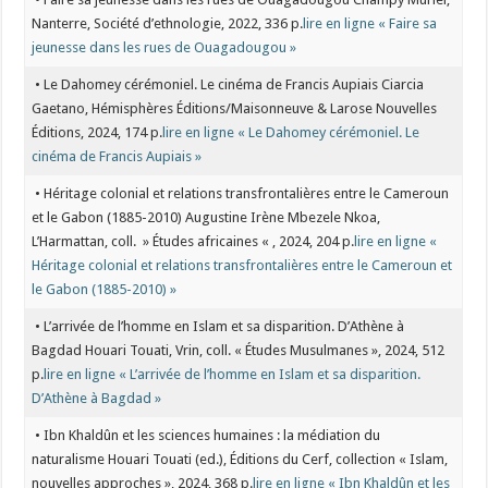
Nanterre, Société d’ethnologie, 2022, 336 p.
lire en ligne « Faire sa
jeunesse dans les rues de Ouagadougou »
• Le Dahomey cérémoniel. Le cinéma de Francis Aupiais Ciarcia
Gaetano, Hémisphères Éditions/Maisonneuve & Larose Nouvelles
Éditions, 2024, 174 p.
lire en ligne « Le Dahomey cérémoniel. Le
cinéma de Francis Aupiais »
• Héritage colonial et relations transfrontalières entre le Cameroun
et le Gabon (1885-2010) Augustine Irène Mbezele Nkoa,
L’Harmattan, coll. » Études africaines « , 2024, 204 p.
lire en ligne «
Héritage colonial et relations transfrontalières entre le Cameroun et
le Gabon (1885-2010) »
• L’arrivée de l’homme en Islam et sa disparition. D’Athène à
Bagdad Houari Touati, Vrin, coll. « Études Musulmanes », 2024, 512
p.
lire en ligne « L’arrivée de l’homme en Islam et sa disparition.
D’Athène à Bagdad »
• Ibn Khaldûn et les sciences humaines : la médiation du
naturalisme Houari Touati (ed.), Éditions du Cerf, collection « Islam,
nouvelles approches », 2024, 368 p.
lire en ligne « Ibn Khaldûn et les