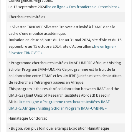
Convergences Migrations.
Le 13 septembre 2024
lire en ligne « Des frontières qui tremblent »
Chercheur·es invité·es
• Silvester TRNOVEC Silvester Trnovec est invité à l’IMAF dans le
cadre d’une mobilité académique.
Invitation en deux séjour : du 1er au 31 mai 2024, site d’Aix et du 15
septembre au 15 octobre 2024, site d’Aubervilliers.
lire en ligne «
Silvester TRNOVEC »
• Programme chercheur·es invité·es IMAF-UMIFRE Afrique / Visiting
Scholar Program IMAF-UMIFRE Ce programme est le fruit de la
collaboration entre l’IMAF et les UMIFRE (Unités mixtes des instituts
de recherche à l’étranger) basées en Afrique.
This program is the result of collaboration between IMAF and the
UMIFREs (Joint Units of Research Institutes Abroad) based in
Africa.
lire en ligne « Programme chercheur·es invité·es IMAF-
UMIFRE Afrique / Visiting Scholar Program IMAF-UMIFRE »
Humatèque Condorcet
• Bugba, voir plus loin que le temps Exposition Humathèque