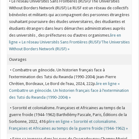
• Le réseau Universités Sans Frontières (RUSF)/The Universities
Without Borders Network (RUSF) Le RUSF est un réseau de collectifs
bénévoles et militants qui accompagnent des personnes étrangères
souhaitant poursuivre des études universitaires, des étudiantes et
étudiants étrangers dans leurs démarches administratives auprès
des universités , des préfectures ou d’autres organismes.
lire en
ligne « Le réseau Universités Sans Frontières (RUSF)/The Universities
Without Borders Network (RUSF) »
Ouvrages
• Combattre un génocide. Un historien français face à
l’extermination des Tutsi du Rwanda (1990-2004) Jean-Pierre
Chrétien, Bordeaux, Le Bord de l’eau, 2024, 222p.
lire en ligne «
Combattre un génocide. Un historien français face à l’extermination
des Tutsi du Rwanda (1990-2004) »
• Sororité et colonialisme. Françaises et Africaines au temps de la
guerre froide (1944-1962) Barthélémy Pascale, Paris, Éditions de la
Sorbonne, 2022, 416 p
lire en ligne « Sororité et colonialisme.
Françaises et Africaines au temps de la guerre froide (1944-1962) »
• Faire sa jeunesse dans les rues de Ouagadougou Champy Muriel,