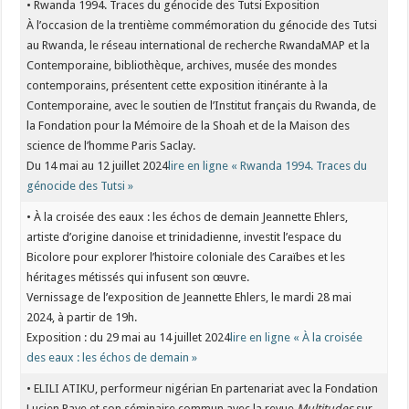
• Rwanda 1994. Traces du génocide des Tutsi Exposition
À l’occasion de la trentième commémoration du génocide des Tutsi
au Rwanda, le réseau international de recherche RwandaMAP et la
Contemporaine, bibliothèque, archives, musée des mondes
contemporains, présentent cette exposition itinérante à la
Contemporaine, avec le soutien de l’Institut français du Rwanda, de
la Fondation pour la Mémoire de la Shoah et de la Maison des
science de l’homme Paris Saclay.
Du 14 mai au 12 juillet 2024
lire en ligne « Rwanda 1994. Traces du
génocide des Tutsi »
• À la croisée des eaux : les échos de demain Jeannette Ehlers,
artiste d’origine danoise et trinidadienne, investit l’espace du
Bicolore pour explorer l’histoire coloniale des Caraïbes et les
héritages métissés qui infusent son œuvre.
Vernissage de l’exposition de Jeannette Ehlers, le mardi 28 mai
2024, à partir de 19h.
Exposition : du 29 mai au 14 juillet 2024
lire en ligne « À la croisée
des eaux : les échos de demain »
• ELILI ATIKU, performeur nigérian En partenariat avec la Fondation
Lucien Paye et son séminaire commun avec la revue
Multitudes
sur