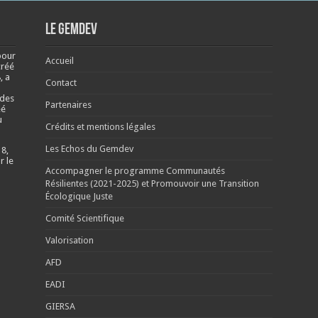
Le Gemdev
pour
Accueil
créé
, a
Contact
 des
Partenaires
éé
u
Crédits et mentions légales
Les Echos du Gemdev
 8,
r le
Accompagner le programme Communautés
Résilientes (2021-2025) et Promouvoir une Transition
Écologique Juste
Comité Scientifique
Valorisation
AFD
EADI
GIERSA