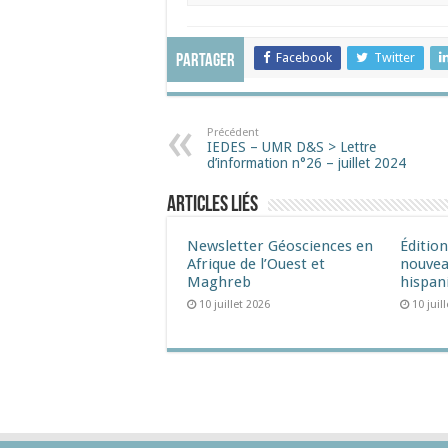
Facebook
Twitter
Partager
Précédent
IEDES – UMR D&S > Lettre
d’information n°26 – juillet 2024
Articles liés
Newsletter Géosciences en
Éditio
Afrique de l’Ouest et
nouvea
Maghreb
hispan
10 juillet 2026
10 juil