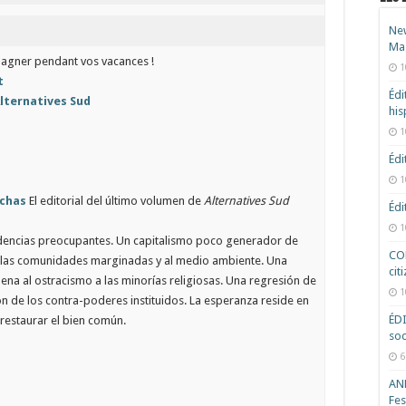
New
Ma
agner pendant vos vacances !
1
t
Édi
lternatives Sud
hi
1
Édi
1
uchas
El editorial del último volumen de
Alternatives Sud
Édi
1
endencias preocupantes. Un capitalismo poco generador de
COD
 a las comunidades marginadas y al medio ambiente. Una
cit
na al ostracismo a las minorías religiosas. Una regresión de
1
ión de los contra-poderes instituidos. La esperanza reside en
ÉD
 restaurar el bien común.
soc
6
ANR
Fes