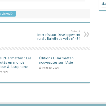
Sit
LinkedIn
Suivant
Inter-réseaux Développement
rural : Bulletin de veille n°484
ns L’Harmattan : Les
Éditions L’Harmattan :
utés en monde
nouveautés sur l’Asie
ique & lusophone
10 juillet 2026
let 2026