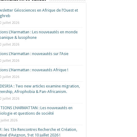
sletter Géosciences en Afrique de l’Ouest et
ghreb
0 juillet 2026
tions L’Harmattan : Les nouveautés en monde
spanique & lusophone
0 juillet 2026
tions L’Harmattan : nouveautés sur l’Asie
0 juillet 2026
tions L’Harmattan : nouveautés Afrique !​
0 juillet 2026
ESRIA : Two new articles examine migration,
izenship, Afrophobia & Pan-Africanism.
0 juillet 2026
ITIONS L’HARMATTAN : Les nouveautés en
iologie et questions de société
 juillet 2026
 : les 13e Rencontres Recherche et Création,
tival d’Avignon, 9 et 10 juillet 2026 !