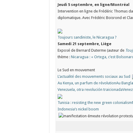
Jeudi 5 septembre, en ligne/Montréal
Intervention en ligne de Frédéric Thomas d
diplomatique. Avec Frédéric Boisrond et C
Toujours sandiniste, le Nicaragua ?
Samedi 21 septembre, Liège
Exposé de Bernard Duterme (auteur de
Touj
thème :
Nicaragua : « Ortega, c’est Bolsonaro
Le Sud en mouvement
L’actualité des mouvements sociaux au Sud
Au Kenya, un parfum de révolution
Au Bangla
Venezuela, otra revolución traicionada
Venezu
Tunisia : resisting the new green colonialism
Indonesia’s nickel boom