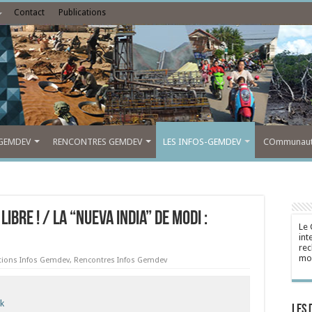
Contact
Publications
GEMDEV
RENCONTRES GEMDEV
LES INFOS-GEMDEV
COmmunauté
libre ! / La “nueva India” de Modi :
Le 
int
rec
mon
tions Infos Gemdev
,
Rencontres Infos Gemdev
ok
Les 