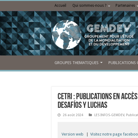
Accueil
Qui sommes-nous ?
Partenaires
GROUPES THEMATIQUES
PUBLICATIONS 
CETRI : Publications en accès 
desafíos y luchas
26 août 2024
LES INFOS-GEMDEV
,
Publica
Version web
|
Visitez notre page facebo