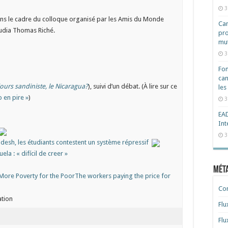
3
ans le cadre du colloque organisé par les Amis du Monde
Cam
laudia Thomas Riché.
pro
mut
3
Fon
can
ours sandiniste, le Nicaragua?
), suivi d’un débat. (À lire sur ce
les
 en pire »
)
3
EAD
Int
3
desh, les étudiants contestent un système répressif
ela : « difícil de creer »
Mét
More Poverty for the Poor
The workers paying the price for
Co
Flu
Flu