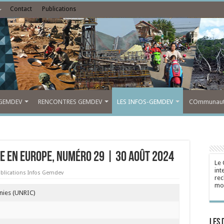
Contact
Publications
GEMDEV
RENCONTRES GEMDEV
LES INFOS-GEMDEV
COmmunauté
ne en Europe, numéro 29 | 30 août 2024
Le 
int
blications Infos Gemdev
rec
mon
Unies (UNRIC)
Les 