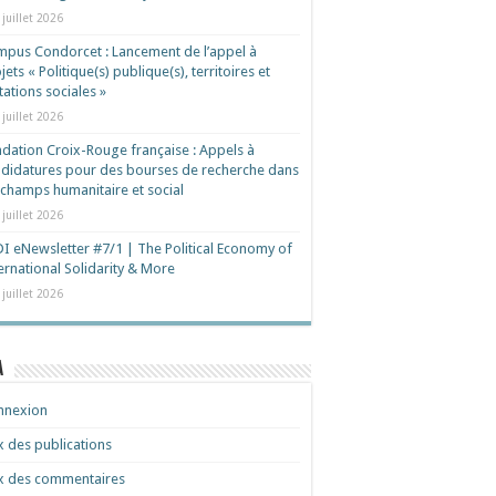
 juillet 2026
pus Condorcet : Lancement de l’appel à
jets « Politique(s) publique(s), territoires et
ations sociales »
 juillet 2026
dation Croix-Rouge française : Appels à
didatures pour des bourses de recherche dans
 champs humanitaire et social
 juillet 2026
I eNewsletter #7/1 | The Political Economy of
ernational Solidarity & More
 juillet 2026
a
nnexion
x des publications
x des commentaires