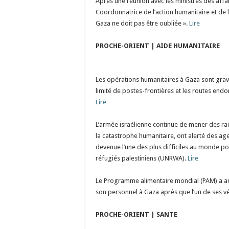
Après une réunion avec les ministres des affa
Coordonnatrice de l’action humanitaire et de 
Gaza ne doit pas être oubliée ».
Lire
PROCHE-ORIENT | AIDE HUMANITAIRE
Les opérations humanitaires à Gaza sont grave
limité de postes-frontières et les routes en
Lire
L’armée israélienne continue de mener des rai
la catastrophe humanitaire, ont alerté des ag
devenue l’une des plus difficiles au monde p
réfugiés palestiniens (UNRWA).
Lire
Le Programme alimentaire mondial (PAM) a a
son personnel à Gaza après que l’un de ses véh
PROCHE-ORIENT | SANTE