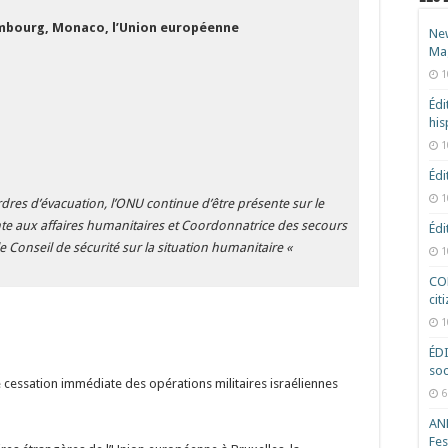
xembourg, Monaco, l’Union européenne
New
Ma
1
Édi
hi
1
Édi
1
ordres d’évacuation, l’ONU continue d’être présente sur le
inte aux affaires humanitaires et Coordonnatrice des secours
Édi
le Conseil de sécurité sur la situation humanitaire «
1
COD
cit
1
ÉD
soc
 cessation immédiate des opérations militaires israéliennes
6
ANR
Fes