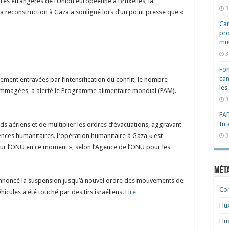
ires étrangères de l’Union européenne à Bruxelles, la
3
la reconstruction à Gaza a souligné lors d’un point presse que «
Cam
pro
mut
3
Fon
can
ment entravées par l’intensification du conflit, le nombre
les
dommagées, a alerté le Programme alimentaire mondial (PAM).
3
EAD
Int
ds aériens et de multiplier les ordres d’évacuations, aggravant
ences humanitaires. L’opération humanitaire à Gaza « est
3
our l’ONU en ce moment », selon l’Agence de l’ONU pour les
Mét
nnoncé la suspension jusqu’à nouvel ordre des mouvements de
Co
icules a été touché par des tirs israéliens.
Lire
Flu
Flu