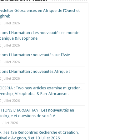
sletter Géosciences en Afrique de l’Ouest et
ghreb
0 juillet 2026
tions L’Harmattan : Les nouveautés en monde
spanique & lusophone
0 juillet 2026
tions L’Harmattan : nouveautés sur l’Asie
0 juillet 2026
tions L’Harmattan : nouveautés Afrique !​
0 juillet 2026
ESRIA : Two new articles examine migration,
izenship, Afrophobia & Pan-Africanism.
0 juillet 2026
ITIONS L’HARMATTAN : Les nouveautés en
iologie et questions de société
 juillet 2026
 : les 13e Rencontres Recherche et Création,
tival d’Avignon, 9 et 10 juillet 2026 !