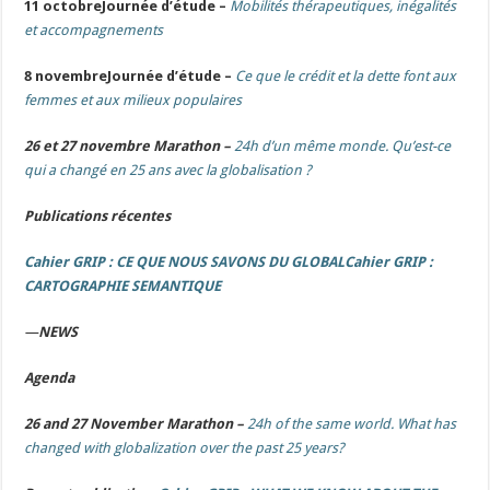
11 octobreJournée d’étude –
Mobilités thérapeutiques, inégalités
et accompagnements
8 novembreJournée d’étude –
Ce que le crédit et la dette font aux
femmes et aux milieux populaires
26 et 27 novembre Marathon –
24h d’un même monde. Q
u’est-ce
qui a changé en 25 ans avec la globalisation ?
Publications récentes
Cahier GRIP : CE QUE NOUS SAVONS DU GLOBAL
Cahier GRIP :
CARTOGRAPHIE SEMANTIQUE
—
NEWS
Agenda
26 and 27 November Marathon –
24h of the same world. What has
changed with globalization over the past 25 years?