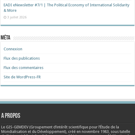
EADI eNewsletter #7/1 | The Political Economy of International Solidarity
& More
3 juillet 2026
Méta
Connexion
Flux des publications
Flux des commentaires
Site de WordPress-FR
A propos
Le GIS-GEMDEV (Groupement d’intérêt scientifique pour l’Étude de la
Mondialisation et du Développement), créé en
novembre 1983
, sous tutelle