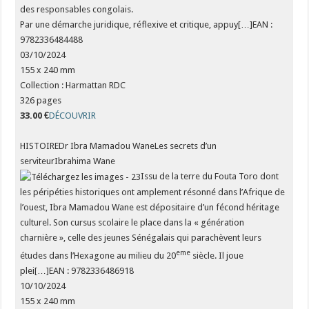
des responsables congolais.
Par une démarche juridique, réflexive et critique, appuy[…]EAN :
9782336484488
03/10/2024
155 x 240 mm
Collection : Harmattan RDC
326 pages
33.00 €
DÉCOUVRIR
HISTOIREDr Ibra Mamadou WaneLes secrets d’un
serviteurIbrahima Wane
Issu de la terre du Fouta Toro dont
les péripéties historiques ont amplement résonné dans l’Afrique de
l’ouest, Ibra Mamadou Wane est dépositaire d’un fécond héritage
culturel. Son cursus scolaire le place dans la « génération
charnière », celle des jeunes Sénégalais qui parachèvent leurs
eme
études dans l’Hexagone au milieu du 20
siècle. Il joue
plei[…]EAN : 9782336486918
10/10/2024
155 x 240 mm