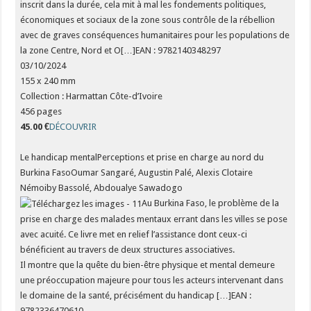
inscrit dans la durée, cela mit à mal les fondements politiques,
économiques et sociaux de la zone sous contrôle de la rébellion
avec de graves conséquences humanitaires pour les populations de
la zone Centre, Nord et O[…]EAN : 9782140348297
03/10/2024
155 x 240 mm
Collection : Harmattan Côte-d’Ivoire
456 pages
45.00 €
DÉCOUVRIR
Le handicap mentalPerceptions et prise en charge au nord du
Burkina FasoOumar Sangaré, Augustin Palé, Alexis Clotaire
Némoiby Bassolé, Abdoualye Sawadogo
Au Burkina Faso, le problème de la
prise en charge des malades mentaux errant dans les villes se pose
avec acuité. Ce livre met en relief l’assistance dont ceux-ci
bénéficient au travers de deux structures associatives.
Il montre que la quête du bien-être physique et mental demeure
une préoccupation majeure pour tous les acteurs intervenant dans
le domaine de la santé, précisément du handicap […]EAN :
9782336470610