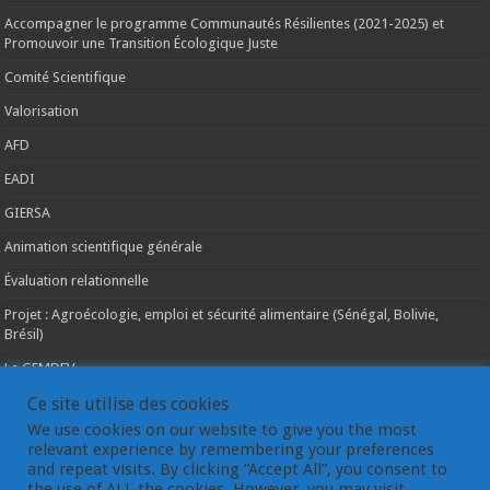
Accompagner le programme Communautés Résilientes (2021-2025) et
Promouvoir une Transition Écologique Juste
Comité Scientifique
Valorisation
AFD
EADI
GIERSA
Animation scientifique générale
Évaluation relationnelle
Projet : Agroécologie, emploi et sécurité alimentaire (Sénégal, Bolivie,
Brésil)
Le GEMDEV
La pluridisciplinarité
Ce site utilise des cookies
We use cookies on our website to give you the most
La coopération internationale
relevant experience by remembering your preferences
and repeat visits. By clicking “Accept All”, you consent to
Les instances du GEMDEV
the use of ALL the cookies. However, you may visit