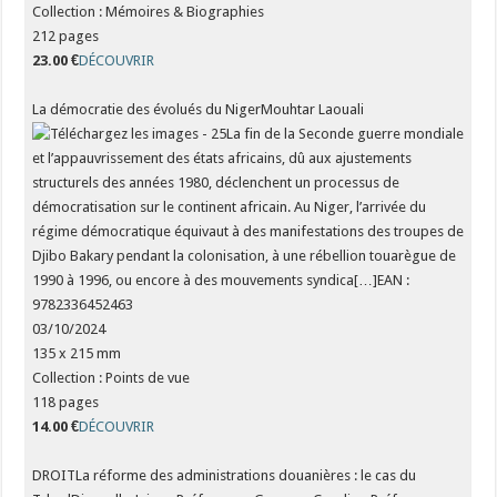
Collection : Mémoires & Biographies
212 pages
23.00 €
DÉCOUVRIR
La démocratie des évolués du NigerMouhtar Laouali
La fin de la Seconde guerre mondiale
et l’appauvrissement des états africains, dû aux ajustements
structurels des années 1980, déclenchent un processus de
démocratisation sur le continent africain. Au Niger, l’arrivée du
régime démocratique équivaut à des manifestations des troupes de
Djibo Bakary pendant la colonisation, à une rébellion touarègue de
1990 à 1996, ou encore à des mouvements syndica[…]EAN :
9782336452463
03/10/2024
135 x 215 mm
Collection : Points de vue
118 pages
14.00 €
DÉCOUVRIR
DROITLa réforme des administrations douanières : le cas du