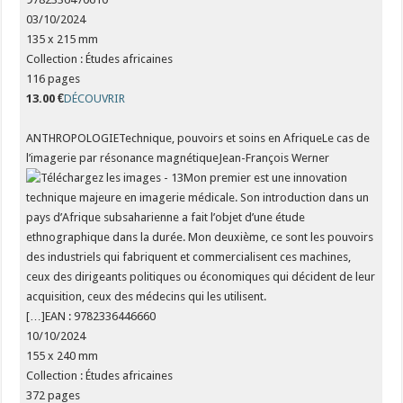
03/10/2024
135 x 215 mm
Collection : Études africaines
116 pages
13.00 €
DÉCOUVRIR
ANTHROPOLOGIETechnique, pouvoirs et soins en AfriqueLe cas de
l’imagerie par résonance magnétiqueJean-François Werner
Mon premier est une innovation
technique majeure en imagerie médicale. Son introduction dans un
pays d’Afrique subsaharienne a fait l’objet d’une étude
ethnographique dans la durée. Mon deuxième, ce sont les pouvoirs
des industriels qui fabriquent et commercialisent ces machines,
ceux des dirigeants politiques ou économiques qui décident de leur
acquisition, ceux des médecins qui les utilisent.
[…]EAN : 9782336446660
10/10/2024
155 x 240 mm
Collection : Études africaines
372 pages