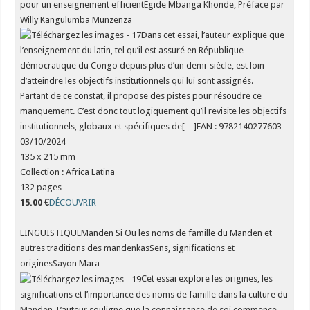
pour un enseignement efficientEgide Mbanga Khonde, Préface par
Willy Kangulumba Munzenza
Dans cet essai, l’auteur explique que
l’enseignement du latin, tel qu’il est assuré en République
démocratique du Congo depuis plus d’un demi-siècle, est loin
d’atteindre les objectifs institutionnels qui lui sont assignés.
Partant de ce constat, il propose des pistes pour résoudre ce
manquement. C’est donc tout logiquement qu’il revisite les objectifs
institutionnels, globaux et spécifiques de[…]EAN : 9782140277603
03/10/2024
135 x 215 mm
Collection : Africa Latina
132 pages
15.00 €
DÉCOUVRIR
LINGUISTIQUEManden Si Ou les noms de famille du Manden et
autres traditions des mandenkasSens, significations et
originesSayon Mara
Cet essai explore les origines, les
significations et l’importance des noms de famille dans la culture du
Manden. L’auteur souligne que la connaissance de soi commence