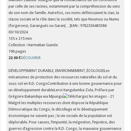
par celle de ses racines, notamment par la compréhension du sens
de son nom de famille. Autrefois, ces noms définissaient le clan, la
classe sociale et le rôle dans la société, tels que Noumou ou Numu
(forgerons), Garangués ou Garan[…]EAN : 9782336485386
03/10/2024
135 x 215 mm
Collection : Harmattan Guinée
196 pages
22.00 €
DÉCOUVRIR
DÉVELOPPEMENT DURABLE, ENVIRONNEMENT, ÉCOLOGIELes
mécanismes de protection des ressources naturelles du sol et du
sous-sol en R.D. CongoContribution à une bonne gouvernance pour
un développement durableLeroi Kangulumba Zola, Préface par
Grégoire Bakandeja wa Mpungu
Malgré les multiples ressources dont dispose la République
Démocratique du Congo, le décollage et le développement
économique ne suivent pas ; la vie sociale de la population est
déplorable. Pour causes, l’impunité, la mégestion, l’injustice, des
guerres d’agression contre la R.D. Congo, la mauvaise gouvernance