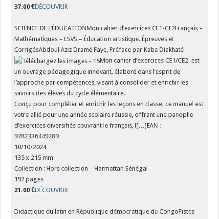
37.00 €
DÉCOUVRIR
SCIENCE DE L’ÉDUCATIONMon cahier d’exercices CE1-CE2Français –
Mathématiques – ESVS – Éducation artistique. Épreuves et
CorrigésAbdoul Aziz Dramé Faye, Préface par Kaba Diakhaté
Mon cahier d’exercices CE1/CE2 est
un ouvrage pédagogique innovant, élaboré dans l’esprit de
l’approche par compétences, visant à consolider et enrichir les
savoirs des élèves du cycle élémentaire.
Conçu pour compléter et enrichir les leçons en classe, ce manuel est
votre allié pour une année scolaire réussie, offrant une panoplie
d’exercices diversifiés couvrant le français, l[…]EAN :
9782336449289
10/10/2024
135 x 215 mm
Collection : Hors collection – Harmattan Sénégal
192 pages
21.00 €
DÉCOUVRIR
Didactique du latin en République démocratique du CongoPistes