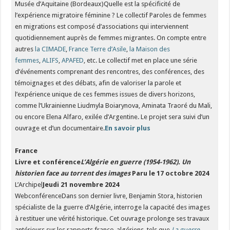
Musée d’Aquitaine (Bordeaux)Quelle est la spécificité de
l’expérience migratoire féminine ? Le collectif Paroles de femmes
en migrations est composé d’associations qui interviennent
quotidiennement auprès de femmes migrantes. On compte entre
autres
la CIMADE
,
France Terre d’Asile
,
la Maison des
femmes
,
ALIFS
,
APAFED
, etc. Le collectif met en place une série
d’événements comprenant des rencontres, des conférences, des
témoignages et des débats, afin de valoriser la parole et
l’expérience unique de ces femmes issues de divers horizons,
comme l’Ukrainienne Liudmyla Boiarynova, Aminata Traoré du Mali,
ou encore Elena Alfaro, exilée d’Argentine. Le projet sera suivi d’un
ouvrage et d’un documentaire.
En savoir plus
France
Livre et conférence
L’Algérie en guerre (1954-1962). Un
historien face au torrent des images
Paru le 17 octobre 2024
L’Archipel
Jeudi 21 novembre 2024
WebconférenceDans son dernier livre, Benjamin Stora, historien
spécialiste de la guerre d’Algérie, interroge la capacité des images
à restituer une vérité historique. Cet ouvrage prolonge ses travaux
antérieurs sur les rapports franco-algériens, tels que
La guerre