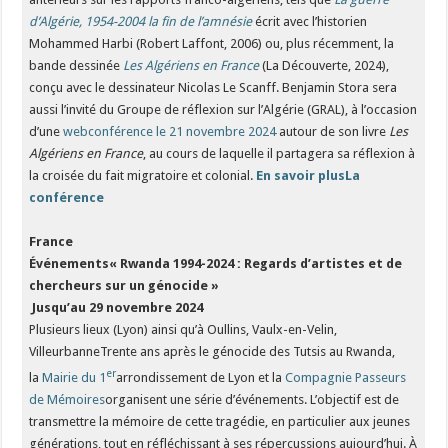
d’Algérie, 1954-2004 la fin de l’amnésie
écrit avec l’historien
Mohammed Harbi (Robert Laffont, 2006) ou, plus récemment, la
bande dessinée
Les Algériens en France
(La Découverte, 2024),
conçu avec le dessinateur Nicolas Le Scanff. Benjamin Stora sera
aussi l’invité du Groupe de réflexion sur l’Algérie (GRAL), à l’occasion
d’une
webconférence le 21 novembre 2024
autour de son livre
Les
Algériens en France
, au cours de laquelle il partagera sa réflexion à
la croisée du fait migratoire et colonial.
En savoir plus
La
conférence
France
Événements« Rwanda 1994-2024 : Regards d’artistes et de
chercheurs sur un génocide »
Jusqu’au 29 novembre 2024
Plusieurs lieux (Lyon) ainsi qu’à Oullins, Vaulx-en-Velin,
VilleurbanneTrente ans après le génocide des Tutsis au Rwanda,
er
la
Mairie du 1
arrondissement de Lyon et la
Compagnie Passeurs
de Mémoires
organisent une série d’événements. L’objectif est de
transmettre la mémoire de cette tragédie, en particulier aux jeunes
générations, tout en réfléchissant à ses répercussions aujourd’hui. À