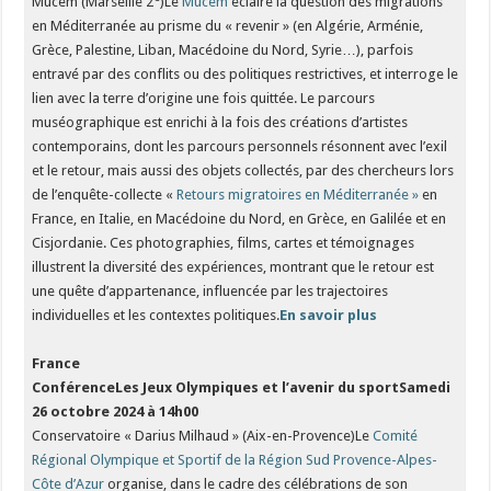
Mucem (Marseille 2
)Le
Mucem
éclaire la question des migrations
en Méditerranée au prisme du « revenir » (en Algérie, Arménie,
Grèce, Palestine, Liban, Macédoine du Nord, Syrie…), parfois
entravé par des conflits ou des politiques restrictives, et interroge le
lien avec la terre d’origine une fois quittée. Le parcours
muséographique est enrichi à la fois des créations d’artistes
contemporains, dont les parcours personnels résonnent avec l’exil
et le retour, mais aussi des objets collectés, par des chercheurs lors
de l’enquête-collecte «
Retours migratoires en Méditerranée »
en
France, en Italie, en Macédoine du Nord, en Grèce, en Galilée et en
Cisjordanie. Ces photographies, films, cartes et témoignages
illustrent la diversité des expériences, montrant que le retour est
une quête d’appartenance, influencée par les trajectoires
individuelles et les contextes politiques.
En savoir plus
France
ConférenceLes Jeux Olympiques et l’avenir du sport
Samedi
26 octobre 2024 à 14h00
Conservatoire « Darius Milhaud » (Aix-en-Provence)Le
Comité
Régional Olympique et Sportif de la Région Sud Provence-Alpes-
Côte d’Azur
organise, dans le cadre des célébrations de son