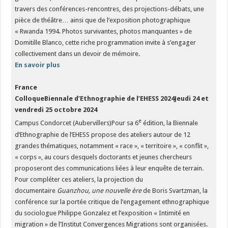
travers des conférences-rencontres, des projections-débats, une
pièce de théâtre… ainsi que de l’exposition photographique
« Rwanda 1994. Photos survivantes, photos manquantes » de
Domitille Blanco, cette riche programmation invite à s’engager
collectivement dans un devoir de mémoire.
En savoir plus
France
ColloqueBiennale d’Ethnographie de l’EHESS 2024
Jeudi 24 et
vendredi 25 octobre 2024
e
Campus Condorcet (Aubervillers)Pour sa 6
édition, la Biennale
d’Ethnographie de l’EHESS propose des ateliers autour de 12
grandes thématiques, notamment « race », « territoire », « conflit »,
« corps », au cours desquels doctorants et jeunes chercheurs
proposeront des communications liées à leur enquête de terrain.
Pour compléter ces ateliers, la projection du
documentaire
Guanzhou, une nouvelle ère
de Boris Svartzman, la
conférence sur la portée critique de l’engagement ethnographique
du sociologue Philippe Gonzalez et l’exposition « Intimité en
migration » de l’Institut Convergences Migrations sont organisées.