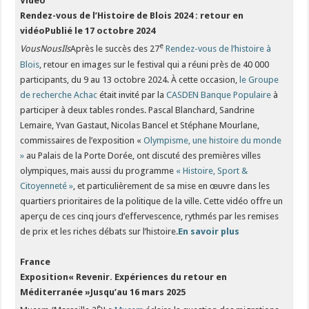
Vidéo
Rendez-vous de l’Histoire de Blois 2024 : retour en
vidéo
Publié le 17 octobre 2024
e
VousNousIls
Après le succès des 27
Rendez-vous de l’histoire à
Blois
, retour en images sur le festival qui a réuni près de 40 000
participants, du 9 au 13 octobre 2024. À cette occasion,
le Groupe
de recherche Achac
était invité par la
CASDEN Banque Populaire
à
participer à deux tables rondes. Pascal Blanchard, Sandrine
Lemaire, Yvan Gastaut, Nicolas Bancel et Stéphane Mourlane,
commissaires de l’exposition «
Olympisme, une histoire du monde
»
au Palais de la Porte Dorée, ont discuté des premières villes
olympiques, mais aussi du programme
« Histoire, Sport &
Citoyenneté »
, et particulièrement de sa mise en œuvre dans les
quartiers prioritaires de la politique de la ville. Cette vidéo offre un
aperçu de ces cinq jours d’effervescence, rythmés par les remises
de prix et les riches débats sur l’histoire.
En savoir plus
France
Exposition« Revenir. Expériences du retour en
Méditerranée »
Jusqu’au 16 mars 2025
e