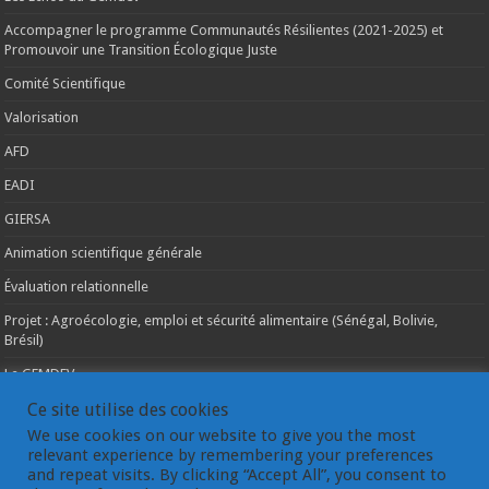
Accompagner le programme Communautés Résilientes (2021-2025) et
Promouvoir une Transition Écologique Juste
Comité Scientifique
Valorisation
AFD
EADI
GIERSA
Animation scientifique générale
Évaluation relationnelle
Projet : Agroécologie, emploi et sécurité alimentaire (Sénégal, Bolivie,
Brésil)
Le GEMDEV
La pluridisciplinarité
Ce site utilise des cookies
We use cookies on our website to give you the most
La coopération internationale
relevant experience by remembering your preferences
and repeat visits. By clicking “Accept All”, you consent to
Les instances du GEMDEV