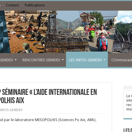
Contact
Publications
GEMDEV
RENCONTRES GEMDEV
LES INFOS-GEMDEV
COmmunauté
 séminaire « L’aide internationale en
Le 
olhis Aix
int
rec
mon
 INFOS-GEMDEV
é par le laboratoire MESOPOLHIS (Sciences Po Aix, AMU,
Les 