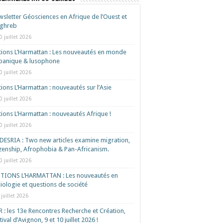
sletter Géosciences en Afrique de l’Ouest et
ghreb
0 juillet 2026
tions L’Harmattan : Les nouveautés en monde
spanique & lusophone
0 juillet 2026
tions L’Harmattan : nouveautés sur l’Asie
0 juillet 2026
tions L’Harmattan : nouveautés Afrique !​
0 juillet 2026
ESRIA : Two new articles examine migration,
izenship, Afrophobia & Pan-Africanism.
0 juillet 2026
ITIONS L’HARMATTAN : Les nouveautés en
iologie et questions de société
 juillet 2026
 : les 13e Rencontres Recherche et Création,
tival d’Avignon, 9 et 10 juillet 2026 !