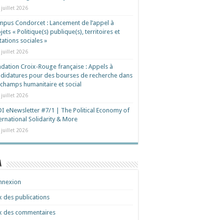
 juillet 2026
pus Condorcet : Lancement de l’appel à
jets « Politique(s) publique(s), territoires et
ations sociales »
 juillet 2026
dation Croix-Rouge française : Appels à
didatures pour des bourses de recherche dans
 champs humanitaire et social
 juillet 2026
I eNewsletter #7/1 | The Political Economy of
ernational Solidarity & More
 juillet 2026
a
nnexion
x des publications
x des commentaires