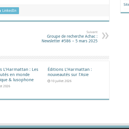
Sit
LinkedIn
Suivant
Groupe de recherche Achac :
Newsletter #586 – 5 mars 2025
ns L’Harmattan : Les
Éditions L’Harmattan :
utés en monde
nouveautés sur l’Asie
ique & lusophone
10 juillet 2026
let 2026