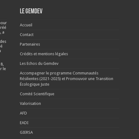
Le Gemdev
pour
Accueil
créé
, a
Contact
 des
Partenaires
éé
u
Crédits et mentions légales
Les Echos du Gemdev
 8,
r le
Accompagner le programme Communautés
Résilientes (2021-2025) et Promouvoir une Transition
Écologique Juste
Comité Scientifique
Valorisation
AFD
EADI
GIERSA