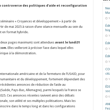
en controverse des politiques d’aide et reconfiguration
New
Ma
1
 séminaire « Croyances et développement » à partir de
Édi
rtir de mai 2025 à raison d’une séance mensuelle au sein du
hi
t en format hybride.
1
 à deux pages maximum) sont attendues
avant le lundi31
Édi
.com
. Elles veilleront à préciser l’axe dans lequel elles
1
pirique à la démonstration.
Édi
1
COD
cit
nternationale américaine et de la fermeture de l’USAID, pour
 l’humanitaire et du développement, fortement dépendant des
1
e précédentes annonces de réduction de l’aide au
ÉD
Suède, Pays-Bas, Allemagne), parmi lesquels la France se
soc
025. Ces annonces récentes ravivent ainsi des débats
6
onale, son utilité et ses multiples politisations. Mais les
ANR
 réinscrire dans le temps long et dans les configurations
Fes