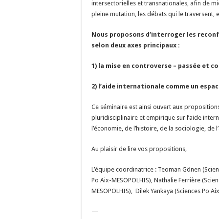
intersectorielles et transnationales, afin de
pleine mutation, les débats qui le traversent, et
Nous proposons d’interroger les reconfi
selon deux axes principaux :
1) la mise en controverse – passée et c
2) l’aide internationale comme un espac
Ce séminaire est ainsi ouvert aux propositio
pluridisciplinaire et empirique sur l’aide intern
l’économie, de l’histoire, de la sociologie, de
Au plaisir de lire vos propositions,
L’équipe coordinatrice : Teoman Gönen (Scie
Po Aix-MESOPOLHIS), Nathalie Ferrière (Scien
MESOPOLHIS), Dilek Yankaya (Sciences Po Ai
—