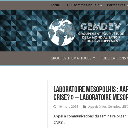
Accueil
Qui sommes-nous ?
Partenaires
GROUPES THEMATIQUES
PUBLICATIONS 
Laboratoire MESOPOLHIS : AAP
crise? » – Laboratoire Mesop
10 mars 2025
Appels Infos Gemdev
,
LES
Appel à communications du séminaire organis
CNRS) :