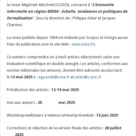
la revue
Maghreb-Machrek
(2/2025), consacré à “
L’économie
informelle en région MENA : échelle, tendances et politiques de
formalisation
”. S
ous la direction de : Philippe Adair et Jacques
Charmes.
La revue publiée depuis 1964 est indexée par Scopus et n’exige aucun
frais de publication (voir le site Web :
www.eska.fr
).
Ce numéro comprendra six à neuf articles sélectionnés selon une
évaluation scientifique en double aveugle. Les articles, conformes aux
normes éditoriales (en annexe), doivent être adressés au plus tard
le
12 mai 2025
à :
agpaedit@eska.fr
et
adair@u-pec.fr
Présélection des articles :
12-19 mai 2025
Avis aux auteurs :
20 mai 2025
Workshop/wébinaire à Valence (virtuel/présentiel) :
13 juin 2025
Corrections et sélection de la version finale des articles :
28 juillet
2025