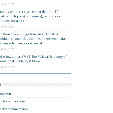
 juillet 2026
pus Condorcet : Lancement de l’appel à
jets « Politique(s) publique(s), territoires et
ations sociales »
 juillet 2026
dation Croix-Rouge française : Appels à
didatures pour des bourses de recherche dans
 champs humanitaire et social
 juillet 2026
I eNewsletter #7/1 | The Political Economy of
ernational Solidarity & More
 juillet 2026
a
nnexion
x des publications
x des commentaires