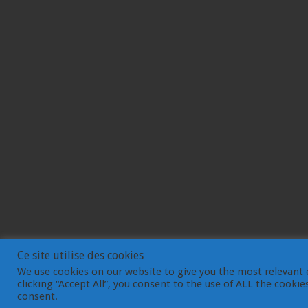
Ce site utilise des cookies
We use cookies on our website to give you the most relevant 
clicking “Accept All”, you consent to the use of ALL the cooki
© Gemdev 2003-2023
consent.