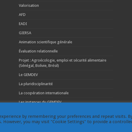
Valorisation
AFD
EADI
GIERSA
Animation scientifique générale
Évaluation relationnelle
Projet : Agroécologie, emploi et sécurité alimentaire
(Sénégal, Bolivie, Brésil)
Le GEMDEV
La pluridisciplinarité
La coopération internationale
Les instances du GEMDEV
experience by remembering your preferences and repeat visits. B
es. However, you may visit "Cookie Settings" to provide a controlle