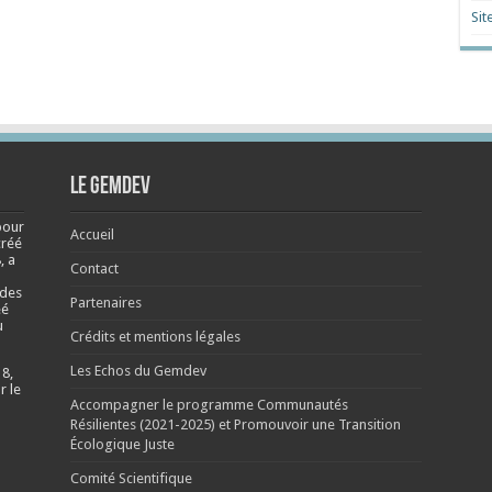
Sit
Le Gemdev
pour
Accueil
créé
, a
Contact
 des
Partenaires
éé
u
Crédits et mentions légales
Les Echos du Gemdev
 8,
r le
Accompagner le programme Communautés
Résilientes (2021-2025) et Promouvoir une Transition
Écologique Juste
Comité Scientifique