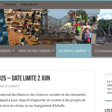
Contact
Publications
GEMDEV
RENCONTRES GEMDEV
LES INFOS-GEMDEV
COmmunauté
25 – date limite 2 JUIN
Le 
int
 INFOS-GEMDEV
rec
mon
national des Maisons des Sciences sociales et des Humanités
 appel a pour objectif d’apporter un soutien à des projets de
ne mise en réseau ou un changement d’échelle.
Les 