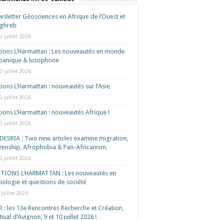
sletter Géosciences en Afrique de l’Ouest et
ghreb
0 juillet 2026
tions L’Harmattan : Les nouveautés en monde
spanique & lusophone
0 juillet 2026
tions L’Harmattan : nouveautés sur l’Asie
0 juillet 2026
tions L’Harmattan : nouveautés Afrique !​
0 juillet 2026
ESRIA : Two new articles examine migration,
izenship, Afrophobia & Pan-Africanism.
0 juillet 2026
ITIONS L’HARMATTAN : Les nouveautés en
iologie et questions de société
 juillet 2026
 : les 13e Rencontres Recherche et Création,
tival d’Avignon, 9 et 10 juillet 2026 !