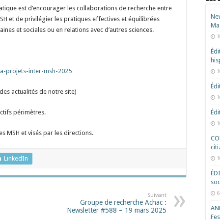
matique est d’encourager les collaborations de recherche entre
New
 et de privilégier les pratiques effectives et équilibrées
Ma
aines et sociales ou en relations avec d’autres sciences.
1
Édi
hi
-a-projets-inter-msh-2025
1
Édi
des actualités de notre site)
1
ctifs périmètres.
Édi
1
es MSH et visés par les directions.
COD
cit
LinkedIn
1
ÉD
soc
6
Suivant
Groupe de recherche Achac :
ANR
Newsletter #588 – 19 mars 2025
Fes