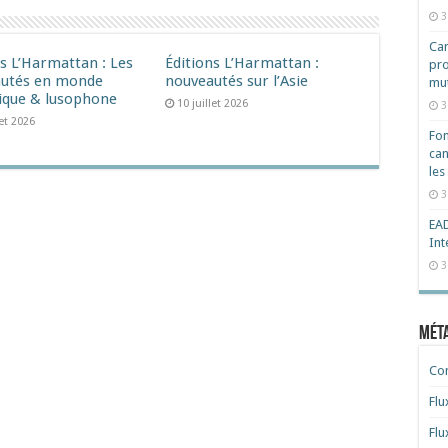
3
Cam
ns L’Harmattan : Les
Éditions L’Harmattan :
pro
utés en monde
nouveautés sur l’Asie
mut
ique & lusophone
10 juillet 2026
3
let 2026
Fon
can
les
3
EAD
Int
3
Mét
Co
Flu
Flu