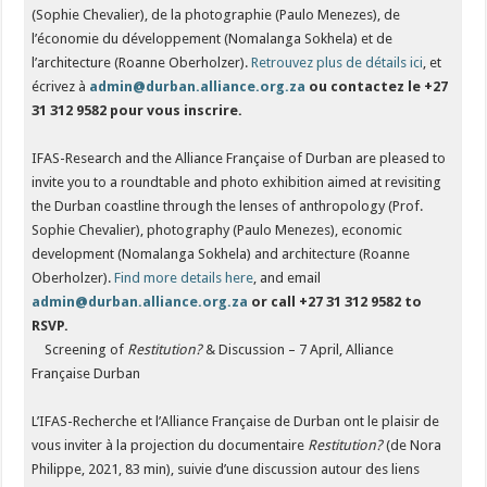
(Sophie Chevalier), de la photographie (Paulo Menezes), de
l’économie du développement (Nomalanga Sokhela) et de
l’architecture (Roanne Oberholzer).
Retrouvez plus de détails ici
, et
écrivez à
admin@durban.alliance.org.za
ou contactez le +27
31 312 9582 pour vous inscrire.
IFAS-Research and the Alliance Française of Durban are pleased to
invite you to a roundtable and photo exhibition aimed at revisiting
the Durban coastline through the lenses of anthropology (Prof.
Sophie Chevalier), photography (Paulo Menezes), economic
development (Nomalanga Sokhela) and architecture (Roanne
Oberholzer).
Find more details here
, and email
admin@durban.alliance.org.za
or call +27 31 312 9582 to
RSVP.
Screening of
Restitution?
& Discussion – 7 April, Alliance
Française Durban
L’IFAS-Recherche et l’Alliance Française de Durban ont le plaisir de
vous inviter à la projection du documentaire
Restitution?
(de Nora
Philippe, 2021, 83 min), suivie d’une discussion autour des liens