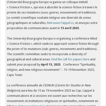
L’Université Bourgogne Europe organise un colloque intitulé
« Science Friction », qui vise à aborder la science-fiction à travers le
prisme de ses mutations (sous-genres, mouvements et traditions).
Le comité scientifique souhaite intégrer une diversité de zones
géographiques et culturelles.
Retrouvez l’appel ici
, et envoyez votre
proposition de communication avant le
15 avril 2025
.
The University Bourgogne Europe is organising a conference titled
« Science Friction », which seeks to approach science fiction through
the prism of its mutations (sub-genres, movements and traditions).
The scientific committee seeks to incorporate a diversity of
geographical and cultural areas.
Find the call for papers here
and
submit your proposal by
April 15, 2025
. Conference “Spirituality,
religion, and new religious movements” – 15-19 November 2025,
Cape Town
La conférence annuelle du CESNUR (
Centre for Studies in New
Religions
) aura lieu du 15 au 19 novembre 2025 au Cap. L’appel à
communications et à sessions est ouvert aux recherches sur les
mouvements et institutions religieuses et spirituelles, notamment en