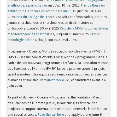
et ethnologie participative
, jusqu’au 10 mai 2025.
Prix de thèse en
anthropologie sociale ou ethnologie du CTHS
, jusqu’au 30 avril
2025.
Prix du Collège de France
« Savoirs et démocratie », pour les
jeunes chercheur·ses et chercheur·ses en droit, histoire et
philosophie, jusqu’au 30 avril 2025.
Prix de la MMSH pour les études
méditerranéennes et africaines
, jusqu’au 18 mars 2025.
Prix en
ethnologie Ariane Deluz
, jusqu’au 23 mai 2025.
Programme « Océans, Mondes sociaux, mondes vivants » FMSH |
FMSH « Oceans, Social Worlds, Living Worlds » programme Dans le
cadre de son nouveau programme « Océans », la Fondation Maison
des Sciences de l’Homme (FMSH) lance le premier appel à projets
visant à soutenir des équipes et réseaux internationaux en sciences
humaines et sociales.
Retrouvez l’appel ici
, et candidatez avant le
6
juin 2025
.
As part of its new « Oceans » Programme, the Fondation Maison
des Sciences de l’Homme (FMSH) is launching its first call for
projects to support international teams and networks in the human
and social sciences.
Read the call here
and apply before
June 6,