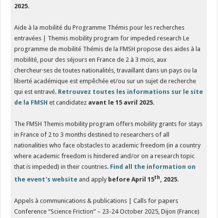
2025
.
Aide à la mobilité du Programme Thémis pour les recherches
entravées | Themis mobility program for impeded research Le
programme de mobilité Thémis de la FMSH propose des aides à la
mobilité, pour des séjours en France de 2 à 3 mois, aux
chercheur·ses de toutes nationalités, travaillant dans un pays ou la
liberté académique est empêchée et/ou sur un sujet de recherche
qui est entravé.
Retrouvez toutes les informations sur le site
de la FMSH
et candidatez
avant le 15 avril 2025.
The FMSH Themis mobility program offers mobility grants for stays
in France of 2 to 3 months destined to researchers of all
nationalities who face obstacles to academic freedom (in a country
where academic freedom is hindered and/or on a research topic
that is impeded) in their countries.
Find all the information on
th
the event’s website
and apply
before April 15
, 2025
.
Appels à communications & publications | Calls for papers
Conference “Science Friction” – 23-24 October 2025, Dijon (France)