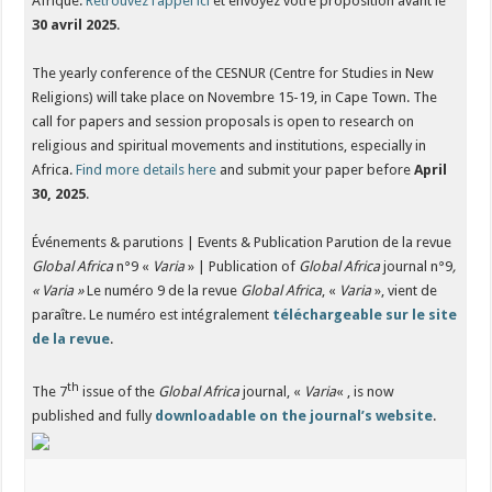
Afrique.
Retrouvez l’appel ici
et envoyez votre proposition avant le
30 avril 2025
.
The yearly conference of the CESNUR (Centre for Studies in New
Religions) will take place on Novembre 15-19, in Cape Town. The
call for papers and session proposals is open to research on
religious and spiritual movements and institutions, especially in
Africa.
Find more details here
and submit your paper before
April
30, 2025
.
Événements & parutions | Events & Publication Parution de la revue
Global Africa
n°9 «
Varia
» | Publication of
Global Africa
journal n°9
,
« Varia »
Le numéro 9 de la revue
Global Africa
, «
Varia
», vient de
paraître. Le numéro est intégralement
téléchargeable sur le site
de la revue
.
th
The 7
issue of the
Global Africa
journal, «
Varia
« , is now
published and fully
downloadable on the journal’s website
.