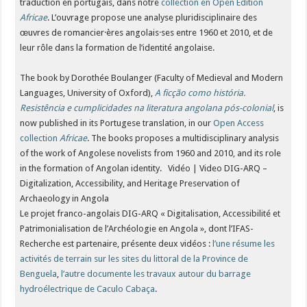
traduction en portugais, dans notre
collection en Open Edition
Africae
. L’ouvrage propose une analyse pluridisciplinaire des
œuvres de romancier·ères angolais·ses entre 1960 et 2010, et de
leur rôle dans la formation de l’identité angolaise.
The book by Dorothée Boulanger (Faculty of Medieval and Modern
Languages, University of Oxford),
A ficção como história.
Resistência e cumplicidades na literatura angolana pós-colonial
, is
now published in its Portugese translation, in our
Open Access
collection
Africae
. The books proposes a multidisciplinary analysis
of the work of Angolese novelists from 1960 and 2010, and its role
in the formation of Angolan identity.
Vidéo | Video DIG-ARQ –
Digitalization, Accessibility, and Heritage Preservation of
Archaeology in Angola
Le projet franco-angolais DIG-ARQ « Digitalisation, Accessibilité et
Patrimonialisation de l’Archéologie en Angola », dont l’IFAS-
Recherche est partenaire, présente deux vidéos :
l’une résume les
activités de terrain sur les sites du littoral de la Province de
Benguela
,
l’autre documente les travaux autour du barrage
hydroélectrique de Caculo Cabaça
.