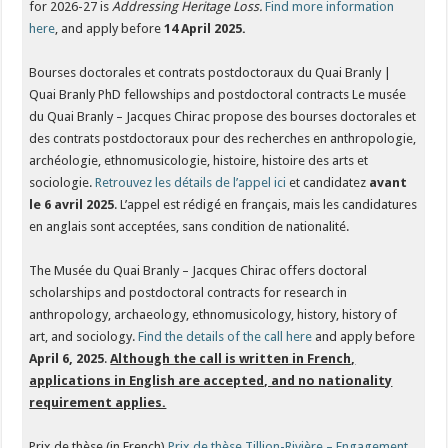
for 2026-27 is
Addressing Heritage Loss.
Find more information
here
, and apply before
14 April 2025.
Bourses doctorales et contrats postdoctoraux du Quai Branly |
Quai Branly PhD fellowships and postdoctoral contracts Le musée
du Quai Branly – Jacques Chirac propose des bourses doctorales et
des contrats postdoctoraux pour des recherches en anthropologie,
archéologie, ethnomusicologie, histoire, histoire des arts et
sociologie.
Retrouvez les détails de l’appel ici
et candidatez
avant
le 6 avril 2025
. L’appel est rédigé en français, mais les candidatures
en anglais sont acceptées, sans condition de nationalité.
The Musée du Quai Branly – Jacques Chirac offers doctoral
scholarships and postdoctoral contracts for research in
anthropology, archaeology, ethnomusicology, history, history of
art, and sociology.
Find the details of the call here
and apply before
April 6, 2025
.
Although the call is written in French,
applications in English are accepted, and no nationality
requirement applies.
Prix de thèse (in French)
Prix de thèse Tillion-Rivière – Engagement