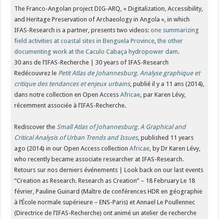
The Franco-Angolan project DIG-ARQ, « Digitalization, Accessibility,
and Heritage Preservation of Archaeology in Angola », in which
IFAS-Research is a partner, presents two videos:
one summarizing
field activities at coastal sites in Benguela Province
,
the other
documenting work at the Caculo Cabaça hydropower dam
.
30 ans de l’IFAS-Recherche | 30 years of IFAS-Research
Redécouvrez le
Petit Atlas de Johannesburg. Analyse graphique et
critique des tendances et enjeux urbains
, publié il y a 11 ans (2014),
dans notre collection en Open Access
Africae
, par Karen Lévy,
récemment associée à l’IFAS-Recherche.
Rediscover the
Small Atlas of Johannesburg. A Graphical and
Critical Analysis of Urban Trends and Issues
, published 11 years
ago (2014) in our Open Access collection
Africae
, by Dr Karen Lévy,
who recently became associate researcher at IFAS-Research.
Retours sur nos derniers événements | Look back on our last events
“Creation as Research. Research as Creation” – 18 February Le 18
février, Pauline Guinard (Maître de conférences HDR en géographie
à l’École normale supérieure – ENS-Paris) et Annael Le Poullennec
(Directrice de l’IFAS-Recherche) ont animé un atelier de recherche