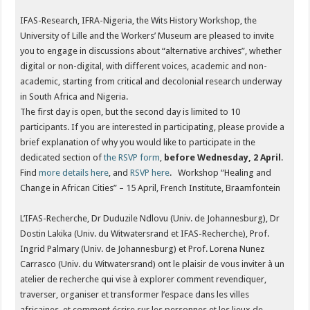
IFAS-Research, IFRA-Nigeria, the Wits History Workshop, the
University of Lille and the Workers’ Museum are pleased to invite
you to engage in discussions about “alternative archives”, whether
digital or non-digital, with different voices, academic and non-
academic, starting from critical and decolonial research underway
in South Africa and Nigeria.
The first day is open, but the second day is limited to 10
participants. If you are interested in participating, please provide a
brief explanation of why you would like to participate in the
dedicated section of
the RSVP form
,
before Wednesday, 2 April
.
Find
more details here
, and
RSVP here
. Workshop “Healing and
Change in African Cities” – 15 April, French Institute, Braamfontein
L’IFAS-Recherche, Dr Duduzile Ndlovu (Univ. de Johannesburg), Dr
Dostin Lakika (Univ. du Witwatersrand et IFAS-Recherche), Prof.
Ingrid Palmary (Univ. de Johannesburg) et Prof. Lorena Nunez
Carrasco (Univ. du Witwatersrand) ont le plaisir de vous inviter à un
atelier de recherche qui vise à explorer comment revendiquer,
traverser, organiser et transformer l’espace dans les villes
africaines, et comment écrire sur les personnes et les lieux de