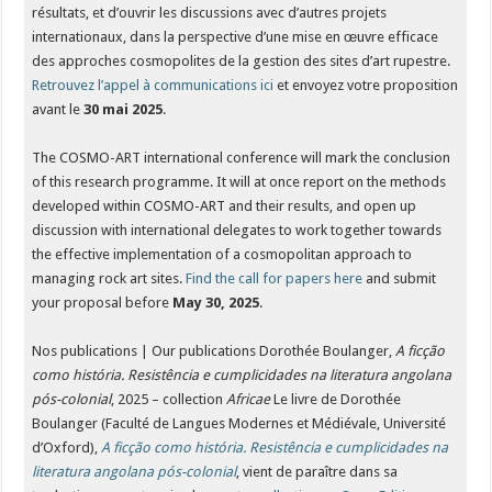
résultats, et d’ouvrir les discussions avec d’autres projets
internationaux, dans la perspective d’une mise en œuvre efficace
des approches cosmopolites de la gestion des sites d’art rupestre.
Retrouvez l’appel à communications ici
et envoyez votre proposition
avant le
30 mai 2025
.
The COSMO-ART international conference will mark the conclusion
of this research programme. It will at once report on the methods
developed within COSMO-ART and their results, and open up
discussion with international delegates to work together towards
the effective implementation of a cosmopolitan approach to
managing rock art sites.
Find the call for papers here
and submit
your proposal before
May 30, 2025
.
Nos publications | Our publications Dorothée Boulanger,
A ficção
como história. Resistência e cumplicidades na literatura angolana
pós-colonial
, 2025 – collection
Africae
Le livre de Dorothée
Boulanger (Faculté de Langues Modernes et Médiévale, Université
d’Oxford),
A ficção como história. Resistência e cumplicidades na
literatura angolana pós-colonial
, vient de paraître dans sa