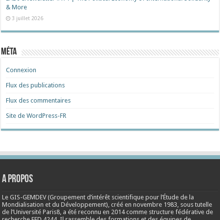
& More
3 juillet 2026
Méta
Connexion
Flux des publications
Flux des commentaires
Site de WordPress-FR
A propos
Le GIS-GEMDEV (Groupement d’intérêt scientifique pour l’Étude de la
Mondialisation et du Développement), créé en
novembre 1983
, sous tutelle
de l’Université Paris8, a été reconnu en 2014 comme structure fédérative de
recherche FED 4244. Il rassemble des formations et des équipes de