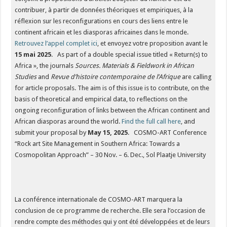
contribuer, à partir de données théoriques et empiriques, à la
réflexion sur les reconfigurations en cours des liens entre le
continent africain et les diasporas africaines dans le monde.
Retrouvez l’appel complet ici
, et envoyez votre proposition avant le
15 mai 2025
. As part of a double special issue titled « Return(s) to
Africa », the journals
Sources. Materials & Fieldwork in African
Studies
and
Revue d’histoire contemporaine de l’Afrique
are calling
for article proposals. The aim is of this issue is to contribute, on the
basis of theoretical and empirical data, to reflections on the
ongoing reconfiguration of links between the African continent and
African diasporas around the world.
Find the full call here
, and
submit your proposal by
May 15, 2025
. COSMO-ART Conference
“Rock art Site Management in Southern Africa: Towards a
Cosmopolitan Approach” – 30 Nov. – 6. Dec., Sol Plaatje University
La conférence internationale de COSMO-ART marquera la
conclusion de ce programme de recherche. Elle sera l’occasion de
rendre compte des méthodes qui y ont été développées et de leurs