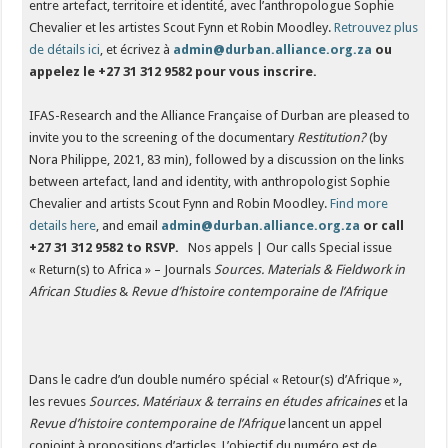
entre artefact, territoire et identité, avec l’anthropologue Sophie
Chevalier et les artistes Scout Fynn et Robin Moodley.
Retrouvez plus
de détails ici
, et écrivez à
admin@durban.alliance.org.za
ou
appelez le +27 31 312 9582 pour vous inscrire.
IFAS-Research and the Alliance Française of Durban are pleased to
invite you to the screening of the documentary
Restitution?
(by
Nora Philippe, 2021, 83 min), followed by a discussion on the links
between artefact, land and identity, with anthropologist Sophie
Chevalier and artists Scout Fynn and Robin Moodley.
Find more
details here
, and email
admin@durban.alliance.org.za
or call
+27 31 312 9582 to RSVP.
Nos appels | Our calls Special issue
« Return(s) to Africa » – Journals
Sources. Materials & Fieldwork in
African Studies
&
Revue d’histoire contemporaine de l’Afrique
Dans le cadre d’un double numéro spécial « Retour(s) d’Afrique »,
les revues
Sources. Matériaux & terrains en études africaines
et la
Revue d’histoire contemporaine de l’Afrique
lancent un appel
conjoint à propositions d’articles. L’objectif du numéro est de