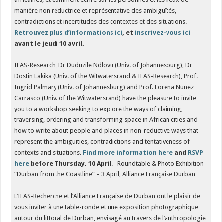
manière non réductrice et représentative des ambiguïtés,
contradictions et incertitudes des contextes et des situations.
Retrouvez plus d’informations ici
, et
inscrivez-vous ici
avant le jeudi 10 avril.
IFAS-Research, Dr Duduzile Ndlovu (Univ. of Johannesburg), Dr
Dostin Lakika (Univ. of the Witwatersrand & IFAS-Research), Prof.
Ingrid Palmary (Univ. of Johannesburg) and Prof. Lorena Nunez
Carrasco (Univ. of the Witwatersrand) have the pleasure to invite
you to a workshop seeking to explore the ways of claiming,
traversing, ordering and transforming space in African cities and
how to write about people and places in non-reductive ways that
represent the ambiguities, contradictions and tentativeness of
contexts and situations.
Find more information here
and
RSVP
here
before Thursday, 10 April
. Roundtable & Photo Exhibition
“Durban from the Coastline” – 3 April, Alliance Française Durban
L’IFAS-Recherche et l’Alliance Française de Durban ont le plaisir de
vous inviter à une table-ronde et une exposition photographique
autour du littoral de Durban, envisagé au travers de l’anthropologie