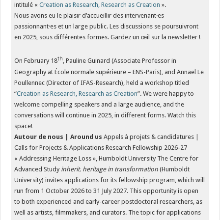
intitulé «
Creation as Research, Research as Creation
».
Nous avons eu le plaisir d’accueillir des intervenant·es
passionnant·es et un large public. Les discussions se poursuivront
en 2025, sous différentes formes. Gardez un œil sur la newsletter !
th
On February 18
, Pauline Guinard (Associate Professor in
Geography at École normale supérieure – ENS-Paris), and Annael Le
Poullennec (Director of IFAS-Research), held a workshop titled
“
Creation as Research, Research as Creation
”. We were happy to
welcome compelling speakers and a large audience, and the
conversations will continue in 2025, in different forms. Watch this
space!
Autour de nous | Around us
Appels à projets & candidatures |
Calls for Projects & Applications Research Fellowship 2026-27
« Addressing Heritage Loss », Humboldt University The Centre for
Advanced Study
inherit. heritage in transformation
(Humboldt
University) invites applications for its fellowship program, which will
run from 1 October 2026 to 31 July 2027. This opportunity is open
to both experienced and early-career postdoctoral researchers, as
well as artists, filmmakers, and curators. The topic for applications