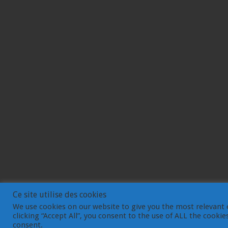
Ce site utilise des cookies
We use cookies on our website to give you the most relevant 
clicking “Accept All”, you consent to the use of ALL the cooki
© Gemdev 2003-2023
consent.