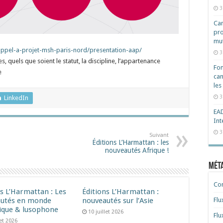
3
Cam
pro
mut
pel-a-projet-msh-paris-nord/presentation-aap/
3
s, quels que soient le statut, la discipline, l’appartenance
Fon
e
can
les
3
LinkedIn
EAD
Int
3
Suivant
Éditions L’Harmattan : les
nouveautés Afrique !​
Mét
Co
ns L’Harmattan : Les
Éditions L’Harmattan :
utés en monde
nouveautés sur l’Asie
Flu
ique & lusophone
10 juillet 2026
Flu
let 2026