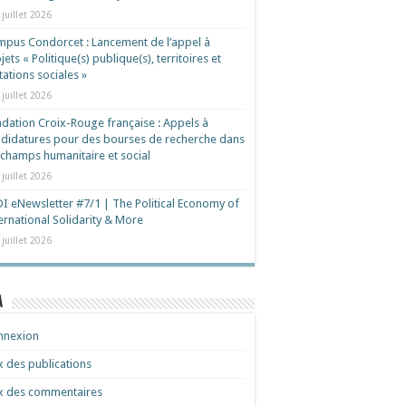
 juillet 2026
pus Condorcet : Lancement de l’appel à
jets « Politique(s) publique(s), territoires et
ations sociales »
 juillet 2026
dation Croix-Rouge française : Appels à
didatures pour des bourses de recherche dans
 champs humanitaire et social
 juillet 2026
I eNewsletter #7/1 | The Political Economy of
ernational Solidarity & More
 juillet 2026
a
nnexion
x des publications
x des commentaires