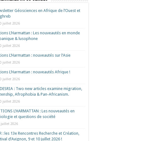
sletter Géosciences en Afrique de l’Ouest et
ghreb
0 juillet 2026
tions L’Harmattan : Les nouveautés en monde
spanique & lusophone
0 juillet 2026
tions L’Harmattan : nouveautés sur l’Asie
0 juillet 2026
tions L’Harmattan : nouveautés Afrique !​
0 juillet 2026
ESRIA : Two new articles examine migration,
izenship, Afrophobia & Pan-Africanism.
0 juillet 2026
ITIONS L’HARMATTAN : Les nouveautés en
iologie et questions de société
 juillet 2026
 : les 13e Rencontres Recherche et Création,
tival d’Avignon, 9 et 10 juillet 2026 !