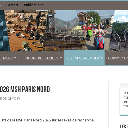
Contact
Publications
GEMDEV
RENCONTRES GEMDEV
LES INFOS-GEMDEV
COmmunauté
026 MSH Paris Nord
Le 
int
INFOS-GEMDEV
rec
mon
ojets de la MSH Paris Nord 2026 sur ses axes de recherche.
Les 