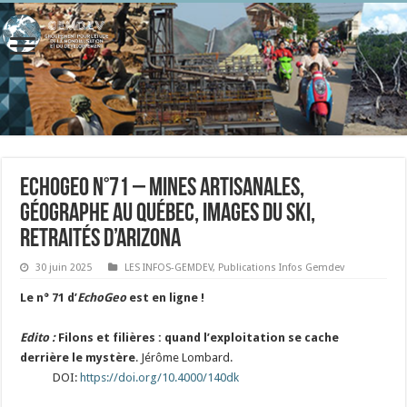
EchoGeo N°71 – Mines artisanales,
géographe au Québec, images du ski,
retraités d’Arizona
30 juin 2025
LES INFOS-GEMDEV
,
Publications Infos Gemdev
Le n° 71 d’
EchoGeo
est en ligne !
Edito :
Filons et filières : quand l’exploitation se cache
derrière le mystère
. Jérôme Lombard.
DOI:
https://doi.org/10.4000/140dk