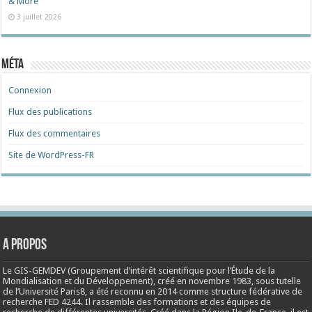
& More
3 juillet 2026
Méta
Connexion
Flux des publications
Flux des commentaires
Site de WordPress-FR
A propos
Le GIS-GEMDEV (Groupement d’intérêt scientifique pour l’Étude de la
Mondialisation et du Développement), créé en
novembre 1983
, sous tutelle
de l’Université Paris8, a été reconnu en 2014 comme structure fédérative de
recherche FED 4244. Il rassemble des formations et des équipes de