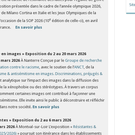
Sit
osition présentée dans le cadre de l’année olympique 2026,
de Milano Cortina en Italie et les Jeux Olympiques de la
e
l’occasion de la SOP 2026 (10
édition de celle-ci), en avril
a France.
En savoir plus
 en images »
Exposition du 2 au 20 mars 2026
5 mars 2026
À Nanterre Conçue par le
Groupe de recherche
ation contre le racisme
, avec le soutien de l’
ANCT
, de la
sme & antisémitisme en images. Discriminations, préjugés &
 et analytique sur l’impact des images dans la diffusion des
 de la xénophobie ou des stéréotypes. À travers un corpus
e comment certaines images ont contribué à façonner une
sémitisme. Elle invite ainsi le public à déconstruire et réfléchir
 dans notre société.
En savoir plus
ntes »
Exposition du 2 au 6 mars 2026
ars 2026
À Montval-sur-Loir L’exposition «
Résistantes &
2025/2026)
» poursuit son itinérance dans les établissements