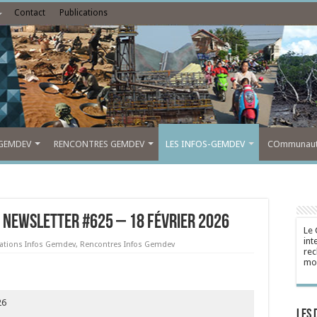
Contact
Publications
GEMDEV
RENCONTRES GEMDEV
LES INFOS-GEMDEV
COmmunauté
 Newsletter #625 – 18 février 2026
Le 
int
cations Infos Gemdev
,
Rencontres Infos Gemdev
rec
mon
26
Les 