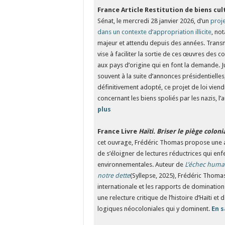
France
Article
Restitution de biens cul
Sénat, le mercredi 28 janvier 2026, d’un
proje
dans un contexte d’appropriation illicite
, no
majeur et attendu depuis des années. Transm
vise à faciliter la sortie de ces œuvres des co
aux pays d’origine qui en font la demande. Ju
souvent à la suite d’annonces présidentielles,
définitivement adopté, ce projet de loi vien
concernant les biens spoliés par les nazis, l’
plus
­
France
Livre
Haïti. Briser le piège coloni
cet ouvrage, Frédéric Thomas propose une anal
de s’éloigner de lectures réductrices qui en
environnementales. Auteur de
L’échec human
notre dette
(Syllepse, 2025), Frédéric Thomas 
internationale et les rapports de domination i
une relecture critique de l’histoire d’Haïti e
logiques néocoloniales qui y dominent.
En s