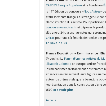
France
Concours
« Nous Autres » pour 
CASDEN Banque Populaire
et la Fondation
É
e
la 11
édition du concours «
Nous Autres
» de
établissements français à l’étranger. Ce conco
déconstruction du racisme. Pour participer, l
concoursnousautres.fr
et déposer la product
désignera 24 classes lauréates qui seront in
Chirac
pour une cérémonie de remise des pri
En savoir plus
­
France
Exposition
« Reminiscence : El
(Mougins) La
Famm (Femmes Artistes du Mu
Elizabeth Colomba
en Europe. Artiste françai
les mécanismes d’effacement des femmes noire
absences en réinscrivant leurs figures au cœ
autour de thèmes tels que la beauté, le pouvoi
représentation dans la construction d’une so
d’ici.
En savoir plus
Article