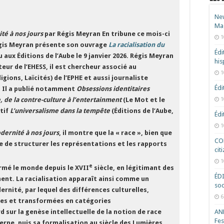
New
Ma
té à nos jours
par Régis Meyran
En tribune ce mois-ci
1
égis Meyran présente son ouvrage
La racialisation du
Édi
u aux Éditions de l’Aube le 9 janvier 2026. Régis Meyran
hi
ur de l’EHESS, il est chercheur associé au
1
gions, Laïcités) de l’EPHE et aussi journaliste
Édi
. Il a publié notamment
Obsessions identitaires
, de la contre-culture à l’entertainment
(Le Mot et le
1
ctif
L’universalisme dans la tempête
(Éditions de l’Aube,
Édi
1
dernité à nos jours
, il montre que la « race », bien que
COD
e de structurer les représentations et les rapports
cit
1
e
mé le monde depuis le XVII
siècle, en légitimant des
ÉD
ment. La racialisation apparaît ainsi comme un
soc
rnité, par lequel des différences culturelles,
6
sées et transformées en catégories
ANR
d sur la genèse intellectuelle de la notion de race
Fes
rne, puis sa formalisation au siècle des Lumières