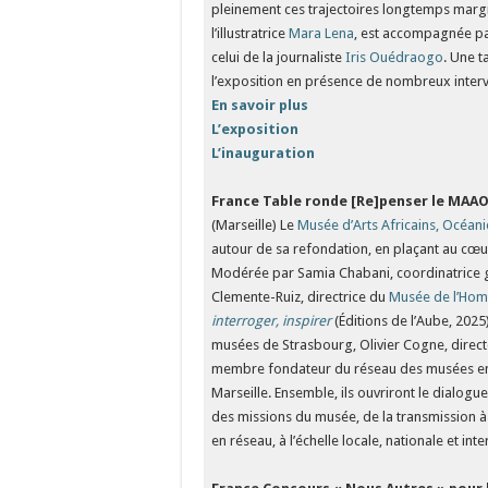
pleinement ces trajectoires longtemps margina
l’illustratrice
Mara Lena
, est accompagnée pa
celui de la journaliste
Iris Ouédraogo
. Une t
l’exposition en présence de nombreux interv
En savoir plus
L’exposition
L’inauguration
­
France
Table ronde
[Re]penser le MAA
(Marseille) Le
Musée d’Arts Africains, Océa
autour de sa refondation, en plaçant au cœu
Modérée par Samia Chabani, coordinatrice g
Clemente-Ruiz, directrice du
Musée de l’Ho
interroger, inspirer
(Éditions de l’Aube, 2025)
musées de Strasbourg, Olivier Cogne, direc
membre fondateur du réseau des musées en
Marseille. Ensemble, ils ouvriront le dialog
des missions du musée, de la transmission à 
en réseau, à l’échelle locale, nationale et int