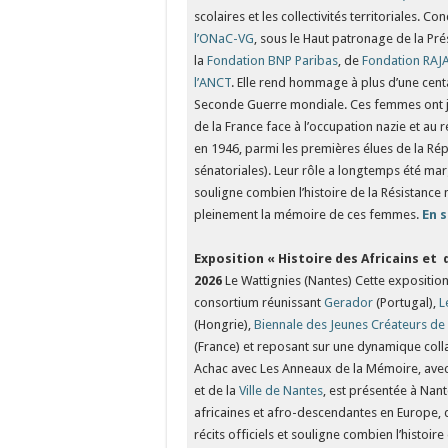
scolaires et les collectivités territoriales. Co
l’ONaC-VG
, sous le Haut patronage de la Pré
la
Fondation BNP Paribas
, de
Fondation RAJA
l’ANCT
. Elle rend hommage à plus d’une cen
Seconde Guerre mondiale. Ces femmes ont jou
de la France face à l’occupation nazie et au 
en 1946, parmi les premières élues de la Rép
sénatoriales). Leur rôle a longtemps été margi
souligne combien l’histoire de la Résistance
pleinement la mémoire de ces femmes.
En s
Exposition
« Histoire des Africains et
2026
Le Wattignies (Nantes) Cette exposition
consortium réunissant
Gerador
(Portugal),
L
(Hongrie),
Biennale des Jeunes Créateurs de
(France) et reposant sur une dynamique coll
Achac avec Les Anneaux de la Mémoire, avec 
et de la
Ville de Nantes
, est présentée à Nan
africaines et afro-descendantes en Europe, de
récits officiels et souligne combien l’histoi