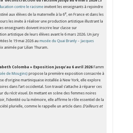
la
déconstruction du racisme
Jusqu’au 6 mars 2026
La
ducation contre le racisme
invitent les enseignants à rejoindre
e
stiné aux élèves de la maternelle à la 6
, en France et dans les
urs les invite à réaliser une production artistique illustrant la
es enseignants doivent inscrire leur classe sur
ion artistique de leurs élèves avant le 6 mars 2026. Un jury
vitées le 19 mai 2026 au
musée du Quai Branly – Jacques
x animée par Lilian Thuram.
izabeth Colomba »
Exposition jusqu’au 6 avril 2026
Famm
sée de Mougins)
propose la première exposition consacrée à
se d’origine martiniquaise installée à New York, elle explore
s dans l’art occidental. Son travail s’attache à réparer ces
ur du récit visuel. En mettant en scène des femmes noires
r, l’identité ou la mémoire, elle affirme le rôle essentiel de la
ciété plurielle, comme le rappelle un article dans
D’ailleurs et