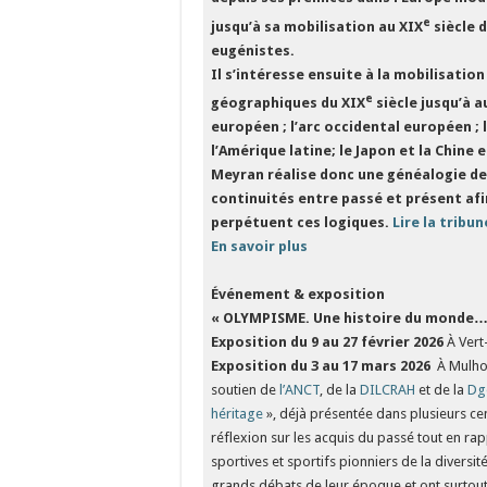
e
jusqu’à sa mobilisation au XIX
siècle 
eugénistes.
Il s’intéresse ensuite à la mobilisatio
e
géographiques du XIX
siècle jusqu’à au
européen ; l’arc occidental européen ; l
l’Amérique latine; le Japon et la Chine 
Meyran réalise donc une généalogie de 
continuités entre passé et présent afi
perpétuent ces logiques.
Lire la tribun
En savoir plus
Événement & exposition
« OLYMPISME. Une histoire du monde… 
Exposition du 9 au 27 février 2026
À Vert
Exposition du 3 au 17 mars 2026
À Mulhou
soutien de
l’ANCT
, de la
DILCRAH
et de la
Dg
héritage
», déjà présentée dans plusieurs cen
réflexion sur les acquis du passé tout en ra
sportives et sportifs pionniers de la diversi
grands débats de leur époque et ont surtout 