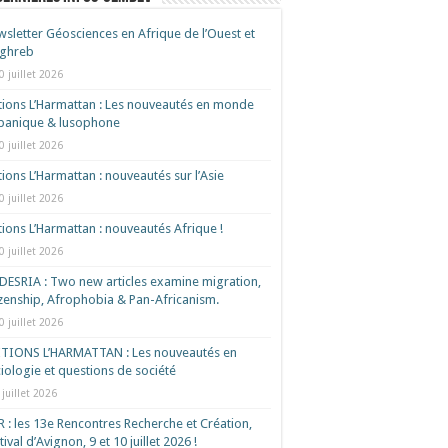
sletter Géosciences en Afrique de l’Ouest et
ghreb
0 juillet 2026
tions L’Harmattan : Les nouveautés en monde
spanique & lusophone
0 juillet 2026
tions L’Harmattan : nouveautés sur l’Asie
0 juillet 2026
tions L’Harmattan : nouveautés Afrique !​
0 juillet 2026
ESRIA : Two new articles examine migration,
izenship, Afrophobia & Pan-Africanism.
0 juillet 2026
ITIONS L’HARMATTAN : Les nouveautés en
iologie et questions de société
 juillet 2026
 : les 13e Rencontres Recherche et Création,
tival d’Avignon, 9 et 10 juillet 2026 !