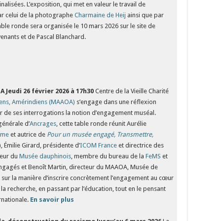
lisées. L’exposition, qui met en valeur le travail de
r celui de la photographe
Charmaine de Heij
ainsi que par
able ronde sera organisée le 10 mars 2026 sur le site de
enants et de Pascal Blanchard.
OA
Jeudi 26 février 2026 à 17h30
Centre de la Vieille Charité
niens, Amérindiens (MAAOA)
s’engage dans une réflexion
r de ses interrogations la notion d’engagement muséal.
énérale d’
Ancrages
, cette table ronde réunit Aurélie
mme
et autrice de
Pour un musée engagé, Transmettre,
, Émilie Girard, présidente d’
ICOM France
et directrice des
teur du
Musée dauphinois
, membre du bureau de la
FeMS
et
gagés et Benoît Martin, directeur du MAAOA, Musée de
ue sur la manière d’inscrire concrètement l’engagement au cœur
la recherche, en passant par l’éducation, tout en le pensant
ernationale.
En savoir plus
­