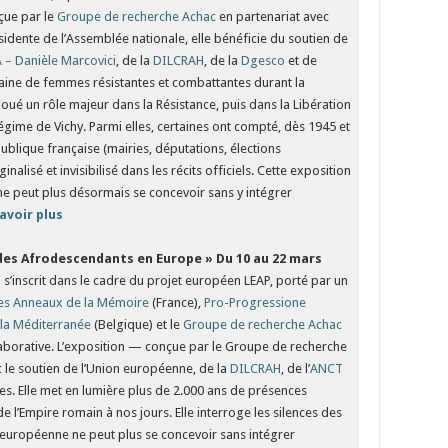
nçue par le
Groupe de recherche Achac
en partenariat avec
sidente de l’Assemblée nationale, elle bénéficie du soutien de
 – Danièle Marcovici
, de la
DILCRAH
, de la
Dgesco
et de
taine de femmes résistantes et combattantes durant la
é un rôle majeur dans la Résistance, puis dans la Libération
régime de Vichy. Parmi elles, certaines ont compté, dès 1945 et
ublique française (mairies, députations, élections
nalisé et invisibilisé dans les récits officiels. Cette exposition
 ne peut plus désormais se concevoir sans y intégrer
avoir plus
des Afrodescendants en Europe »
Du 10 au 22 mars
 s’inscrit dans le cadre du projet européen LEAP, porté par un
es Anneaux de la Mémoire
(France),
Pro-Progressione
 la Méditerranée
(Belgique) et le
Groupe de recherche Achac
aborative. L’exposition — conçue par le Groupe de recherche
le soutien de l’Union européenne, de la
DILCRAH
, de l’
ANCT
tes. Elle met en lumière plus de 2.000 ans de présences
 l’Empire romain à nos jours. Elle interroge les silences des
re européenne ne peut plus se concevoir sans intégrer