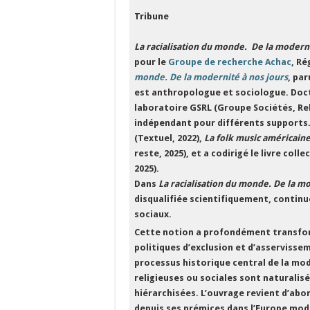
Tribune
La racialisation du monde.
De la moderni
pour le
Groupe de recherche Achac
, R
monde. De la modernité à nos jours
, par
est anthropologue et sociologue. Docte
laboratoire GSRL (Groupe Sociétés, Reli
indépendant pour différents supports
(Textuel, 2022),
La folk music américaine
reste, 2025), et a codirigé le livre colle
2025).
Dans
La racialisation du monde. De la mo
disqualifiée scientifiquement, continu
sociaux.
Cette notion a profondément transfor
politiques d’exclusion et d’asservisse
processus historique central de la mode
religieuses ou sociales sont naturali
hiérarchisées. L’ouvrage revient d’abor
depuis ses prémices dans l’Europe mode