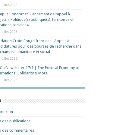
 juillet 2026
pus Condorcet : Lancement de l’appel à
jets « Politique(s) publique(s), territoires et
ations sociales »
 juillet 2026
dation Croix-Rouge française : Appels à
didatures pour des bourses de recherche dans
 champs humanitaire et social
 juillet 2026
I eNewsletter #7/1 | The Political Economy of
ernational Solidarity & More
 juillet 2026
a
nnexion
x des publications
x des commentaires