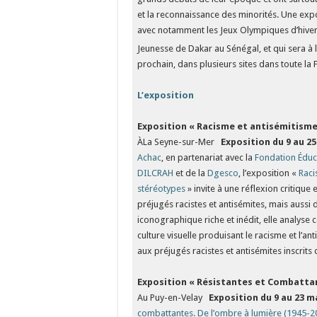
et la reconnaissance des minorités. Une exp
avec notamment les Jeux Olympiques d’hiver 
Jeunesse de Dakar au Sénégal, et qui sera à 
prochain, dans plusieurs sites dans toute l
L’exposition
Exposition
« Racisme et antisémitisme
ÀLa Seyne-sur-Mer
Exposition du 9 au 2
Achac
, en partenariat avec la
Fondation Éduc
DILCRAH
et de la
Dgesco
, l’exposition «
Raci
stéréotypes
» invite à une réflexion critique
préjugés racistes et antisémites, mais aussi
iconographique riche et inédit, elle analys
culture visuelle produisant le racisme et l’anti
aux préjugés racistes et antisémites inscrits
Exposition
« Résistantes et Combatta
Au Puy-en-Velay
Exposition du 9 au 23 m
combattantes. De l’ombre à lumière (1945-