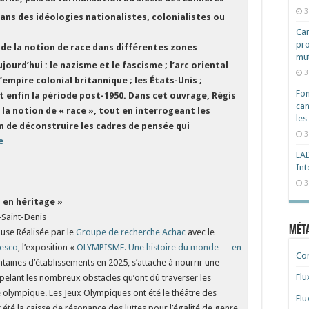
3
dans des idéologies nationalistes, colonialistes ou
Cam
pro
n de la notion de race dans différentes zones
mut
jourd’hui : le nazisme et le fascisme ; l’arc oriental
3
’empire colonial britannique ; les États-Unis ;
Fon
et enfin la période post-1950. Dans cet ouvrage, Régis
can
la notion de « race », tout en interrogeant les
les
n de déconstruire les cadres de pensée qui
3
e
EAD
Int
3
en héritage »
-Saint-Denis
Mét
se Réalisée par le
Groupe de recherche Achac
avec le
esco
, l’exposition «
OLYMPISME. Une histoire du monde … en
Co
taines d’établissements en 2025, s’attache à nourrir une
Flu
ppelant les nombreux obstacles qu’ont dû traverser les
té olympique. Les Jeux Olympiques ont été le théâtre des
Flu
été la caisse de résonance des luttes pour l’égalité de genre