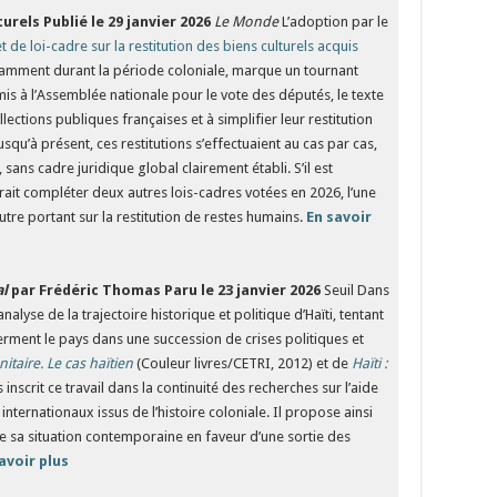
turels
Publié le 29 janvier 2026
Le Monde
L’adoption par le
t de loi-cadre sur la restitution des biens culturels acquis
tamment durant la période coloniale, marque un tournant
is à l’Assemblée nationale pour le vote des députés, le texte
llections publiques françaises et à simplifier leur restitution
squ’à présent, ces restitutions s’effectuaient au cas par cas,
 sans cadre juridique global clairement établi. S’il est
drait compléter deux autres lois-cadres votées en 2026, l’une
autre portant sur la restitution de restes humains.
En savoir
al
par Frédéric Thomas
Paru le 23 janvier 2026
Seuil Dans
yse de la trajectoire historique et politique d’Haïti, tentant
ferment le pays dans une succession de crises politiques et
itaire. Le cas haïtien
(Couleur livres/CETRI, 2012) et de
Haïti :
inscrit ce travail dans la continuité des recherches sur l’aide
nternationaux issus de l’histoire coloniale. Il propose ainsi
t de sa situation contemporaine en faveur d’une sortie des
avoir plus
­