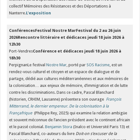
collectif Mémoires des Résistances et des Déportations à
Nanterre.
L’exposition
ConférencesFestival Nostre Mar
Festival du 2 au 26 juin
2026Rencontre littéraire et dédicaces jeudi 18 juin 2026 à
12h30
Port-Vendres
Conférence et dédicaces jeudi 18 juin 2026 à
18h30
PerpignanLe festival
Nostre Mar
, porté par
SOS Racisme
, est un
rendez-vous culturel et citoyen et un espace de dialogue et de
partage, dédié aux cultures méditerranéennes et aux mémoires de
la colonisation… aux enjeux de mémoire, d’immigration et de lutte
contre les discriminations. Dans ce cadre, Pascal Blanchard
(historien, CRHIM, Lausanne) présentera son ouvrage
François
Mitterrand, le dernier empereur. De la colonisation à la
Françafrique
(Philippe Rey, 2025) qui examine la relation ambigüe
et souvent méconnue de l’ancien président avec le continent africain
et le passé colonial.
Benjamin Stora
(Inalco et Université Paris 13) et
Pascal Blanchard, co-auteurs du livre
Doit-on s’excuser de la