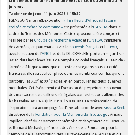
croisée
et mémoire commune »
Exposition du 26 mai au 19
juin 2026
Table ronde jeudi 11 juin 2026 à 15h30
IGENSIA (Nanterre)L’exposition
« Tirailleurs d’Afrique. Histoire
croisée et mémoire commune »
est présentée à l’
IGENSIA
dans le
cadre du Temps des Mémoires. Cette exposition a été conçue et
réalisée par le
Groupe de recherche Achac
et l’
ONaCVG
(ministère
des Armées) en partenariat avec le
Souvenir français
et l’
ECPAD
,
avec le soutien de l’
ANCT
et de la DILCRAH. Elle porte un regard sur
les soldats indigènes issus de l’empire colonial français, au sein de «
l’armée d’Afrique » ainsi que du reste des régions sous autorité
française. Elle retrace leur place dans les nombreux conflits qui ont
e
e
parcouru les XIX
et XX
siècles, et en particulier les deux guerres
mondiales. Cet événement est l’occasion de perpétuer le souvenir
des massacres de tirailleurs sénégalais par les troupes allemandes
à Chasselay les 19-20 juin 1940, il y a 86 ans. La présentation de
l’exposition sera accompagnée d’une table ronde avec
Aïssata Seck
,
directrice de la
Fondation pour la Mémoire de l’Esclavage
; Arnaud
Papillon, chef du département Mémoire et citoyenneté de l’ONaCVG
et Bernard Michault, président des Amis de la Fondation pour la
Mémoire de la Déportation des Hauts-de-Seine, de l’ANACR et du