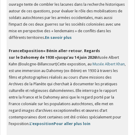
ouvrage tente de combler les lacunes dans la recherche historiques
autour de ces questions, pour évaluer le rôle des mobilisations de
soldats autochtones par les armées occidentales, mais aussi
l’impact de ces deux guerres sur les sociétés colonisées avec une
mise en perspective des « lendemains » de conflits dans les
différents territoires.
En savoir plus
FranceExposition« Bénin aller-retour. Regards
sur le Dahomey de 1930 »
Jusqu’au 14 juin 2026
Musée Albert
Kahn (Boulogne-Billancourt)Cette exposition, au
Musée Albert Khan
,
est une immersion au Dahomey (ex-Bénin) en 1930 à travers les
films et photographies réalisés au cours d’une missions des
Archives de la Planète qui cherchait à documenter les pratiques
culturelle et religieuses dahoméennes. Elle interroge le rapport
entre la France et le Dahomey ainsi que le regard porté par la
France coloniale sur les populations autochtones, elle met en
regard images d’archives exceptionnelles et œuvres d’art
contemporaines dont certaines ont été créées spécialement pour
l’exposition.
L’exposition
Pour aller plus loin