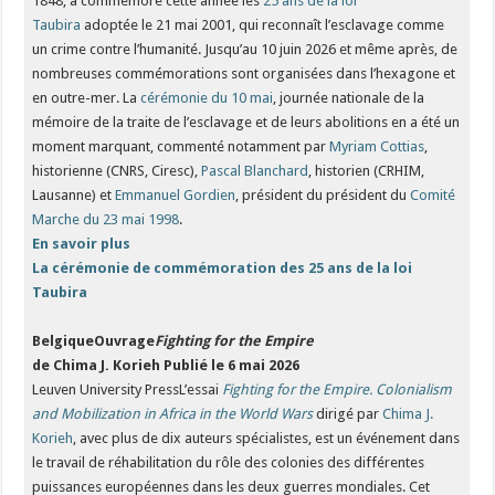
1848, a commémoré cette année les
25 ans de la loi
Taubira
adoptée le 21 mai 2001, qui reconnaît l’esclavage comme
un crime contre l’humanité. Jusqu’au 10 juin 2026 et même après, de
nombreuses commémorations sont organisées dans l’hexagone et
en outre-mer. La
cérémonie du 10 mai
, journée nationale de la
mémoire de la traite de l’esclavage et de leurs abolitions en a été un
moment marquant, commenté notamment par
Myriam Cottias
,
historienne (CNRS, Ciresc),
Pascal Blanchard
, historien (CRHIM,
Lausanne) et
Emmanuel Gordien
, président du président du
Comité
Marche du 23 mai 1998
.
En savoir plus
La cérémonie de commémoration des 25 ans de la loi
Taubira
BelgiqueOuvrage
Fighting for the Empire
de Chima J. Korieh
Publié le 6 mai 2026
Leuven University PressL’essai
Fighting for the Empire. Colonialism
and Mobilization in Africa in the World Wars
dirigé par
Chima J.
Korieh
, avec plus de dix auteurs spécialistes, est un événement dans
le travail de réhabilitation du rôle des colonies des différentes
puissances européennes dans les deux guerres mondiales. Cet