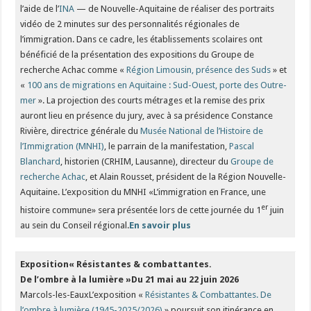
l’aide de l’
INA
— de Nouvelle-Aquitaine de réaliser des portraits
vidéo de 2 minutes sur des personnalités régionales de
l’immigration. Dans ce cadre, les établissements scolaires ont
bénéficié de la présentation des expositions du Groupe de
recherche Achac comme «
Région Limousin, présence des Suds
» et
«
100 ans de migrations en Aquitaine : Sud-Ouest, porte des Outre-
mer
». La projection des courts métrages et la remise des prix
auront lieu en présence du jury, avec à sa présidence Constance
Rivière, directrice générale du
Musée National de l’Histoire de
l’Immigration (MNHI)
, le parrain de la manifestation,
Pascal
Blanchard
, historien (CRHIM, Lausanne), directeur du
Groupe de
recherche Achac
, et Alain Rousset, président de la Région Nouvelle-
Aquitaine. L’exposition du MNHI «L’immigration en France, une
er
histoire commune» sera présentée lors de cette journée du 1
juin
au sein du Conseil régional.
En savoir plus
Exposition
«
Résistantes & combattantes.
De l’ombre à la lumière »
Du 21 mai au 22 juin 2026
Marcols-les-EauxL’exposition «
Résistantes & Combattantes. De
l’ombre à lumière (1945-2025/2026)
» poursuit son itinérance en