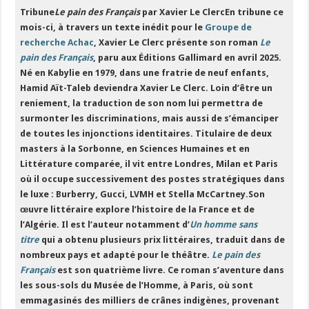
Tribune
Le pain des Français
par Xavier Le Clerc
En tribune ce
mois-ci, à travers un texte inédit pour le
Groupe de
recherche Achac
, Xavier Le Clerc présente son roman
Le
pain des Français
, paru aux Éditions Gallimard en avril 2025.
Né en Kabylie en 1979, dans une fratrie de neuf enfants,
Hamid Aït-Taleb deviendra Xavier Le Clerc. Loin d’être un
reniement, la traduction de son nom lui permettra de
surmonter les discriminations, mais aussi de s’émanciper
de toutes les injonctions identitaires. Titulaire de deux
masters à la Sorbonne, en Sciences Humaines et en
Littérature comparée, il vit entre Londres, Milan et Paris
où il occupe successivement des postes stratégiques dans
le luxe : Burberry, Gucci, LVMH et Stella McCartney.Son
œuvre littéraire explore l’histoire de la France et de
l’Algérie. Il est l’auteur notamment d’
Un homme sans
titre
qui a obtenu plusieurs prix littéraires, traduit dans de
nombreux pays et adapté pour le théâtre.
Le pain des
Français
est son quatrième livre. Ce roman s’aventure dans
les sous-sols du Musée de l’Homme, à Paris, où sont
emmagasinés des milliers de crânes indigènes, provenant