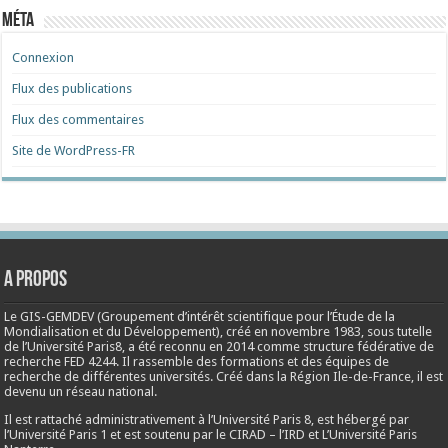
Méta
Connexion
Flux des publications
Flux des commentaires
Site de WordPress-FR
A propos
Le GIS-GEMDEV (Groupement d’intérêt scientifique pour l’Étude de la
Mondialisation et du Développement), créé en
novembre 1983
, sous tutelle
de l’Université Paris8, a été reconnu en 2014 comme structure fédérative de
recherche FED 4244. Il rassemble des formations et des équipes de
recherche de différentes universités. Créé dans la Région Ile-de-France, il est
devenu un réseau national.
Il est rattaché administrativement à l’Université Paris 8, est hébergé par
l’Université Paris 1 et est soutenu par le CIRAD – l’IRD et L’Université Paris