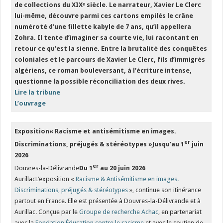
de collections du XIXᵉ siècle. Le narrateur, Xavier Le Clerc
lui-même, découvre parmi ces cartons empilés le crâne
numéroté d’une fillette kabyle de 7 ans, qu’il appellera
Zohra. Il tente d’imaginer sa courte vie, lui racontant en
retour ce qu’est la sienne. Entre la brutalité des conquêtes
coloniales et le parcours de Xavier Le Clerc, fils d’immigrés
algériens, ce roman bouleversant, à l’écriture intense,
questionne la possible réconciliation des deux rives.
Lire la tribune
L’ouvrage
Exposition
« Racisme et antisémitisme
en images.
er
Discriminations,
préjugés & stéréotypes »
Jusqu’au 1
juin
2026
er
Douvres-la-Délivrande
Du 1
au 20 juin 2026
AurillacL’exposition «
Racisme & Antisémitisme en images.
Discriminations, préjugés & stéréotypes
», continue son itinérance
partout en France. Elle est présentée à Douvres-la-Délivrande et à
Aurillac. Conçue par le
Groupe de recherche Achac
, en partenariat
avec la
Fondation Éducation contre le racisme
et avec le soutien de