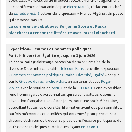
colonisation ?
(Desclée de Brouwer, 2025), y tiendront également
une conférence-débat animée par
Pierre Mathis
, rédacteur en chef
de
L’Indépendant
, autour de la question « France-Algérie : Un passé
qui ne passe pas ? ».
La conférence-débat avec Benjamin Stora et Pascal
Blanchard
La rencontre littéraire avec Pascal Blanchard
Exposition
« Femmes et hommes politiques.
Parité, Diversité, Égalité »
Jusqu’au 3 juin 2026
Télécom Paris (Palaiseau)À l’occasion de sa 5ᵉ Semaine de la
diversité & de l’interculturalité,
Télécom Paris
accueille l’exposition
«
Femmes et hommes politiques. Parité, Diversité, Égalité
» conçue
par le
Groupe de recherche Achac
, en partenariat avec
Roger-
Viollet
, avec le soutien de l’
ANCT
et de la
DILCRAH
. Cette exposition
rend hommage aux personnalités qui se sont battues, depuis la
Révolution française jusqu’à nos jours, pour une société inclusive,
accueillant toutes les diversités. Elle met en avant des personnalités,
parfois méconnues ou oubliées qui ont œuvré pour permettre à
chacune et chacun de trouver sa place dans l’espace politique et de
jouir de droits civiques et politiques égaux.
En savoir