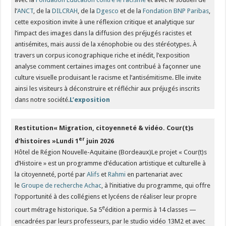
l’
ANCT
, de la
DILCRAH
, de la
Dgesco
et de la
Fondation BNP Paribas
,
cette exposition invite à une réflexion critique et analytique sur
l’impact des images dans la diffusion des préjugés racistes et
antisémites, mais aussi de la xénophobie ou des stéréotypes. À
travers un corpus iconographique riche et inédit, l’exposition
analyse comment certaines images ont contribué à façonner une
culture visuelle produisant le racisme et l’antisémitisme. Elle invite
ainsi les visiteurs à déconstruire et réfléchir aux préjugés inscrits
dans notre société.
L’exposition
Restitution
« Migration, citoyenneté
& vidéo. Cour(t)s
er
d’histoires »
Lundi 1
juin 2026
Hôtel de Région Nouvelle-Aquitaine (Bordeaux)Le projet « Cour(t)s
d’Histoire » est un programme d’éducation artistique et culturelle à
la citoyenneté, porté par
Alifs
et
Rahmi
en partenariat avec
le
Groupe de recherche Achac
, à l’initiative du programme, qui offre
l’opportunité à des collégiens et lycéens de réaliser leur propre
e
court métrage historique. Sa 5
édition a permis à 14 classes —
encadrées par leurs professeurs, par le studio vidéo 13M2 et avec