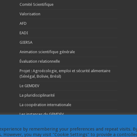
Comité Scientifique
Valorisation
AFD
EADI
GIERSA
Animation scientifique générale
Évaluation relationnelle
Projet : Agroécologie, emploi et sécurité alimentaire
(Sénégal, Bolivie, Brésil)
Le GEMDEV
La pluridisciplinarité
La coopération internationale
Les instances du GEMDEV
experience by remembering your preferences and repeat visits. B
es. However, you may visit "Cookie Settings" to provide a controlle