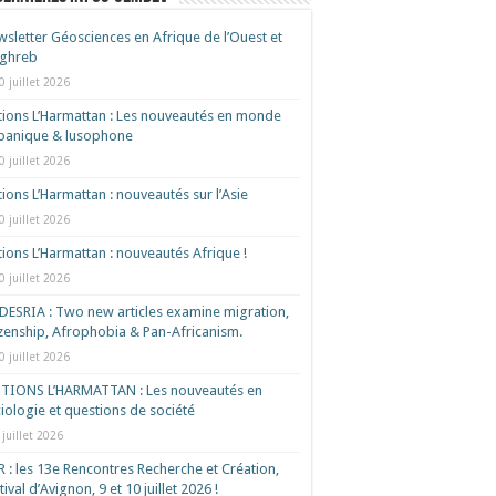
sletter Géosciences en Afrique de l’Ouest et
ghreb
0 juillet 2026
tions L’Harmattan : Les nouveautés en monde
spanique & lusophone
0 juillet 2026
tions L’Harmattan : nouveautés sur l’Asie
0 juillet 2026
tions L’Harmattan : nouveautés Afrique !​
0 juillet 2026
ESRIA : Two new articles examine migration,
izenship, Afrophobia & Pan-Africanism.
0 juillet 2026
ITIONS L’HARMATTAN : Les nouveautés en
iologie et questions de société
 juillet 2026
 : les 13e Rencontres Recherche et Création,
tival d’Avignon, 9 et 10 juillet 2026 !