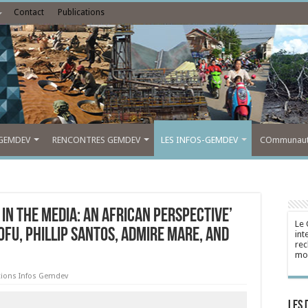
Contact
Publications
GEMDEV
RENCONTRES GEMDEV
LES INFOS-GEMDEV
COmmunauté
 in the Media: An African Perspective’
Le 
fu, Phillip Santos, Admire Mare, and
int
rec
mon
tions Infos Gemdev
Les 