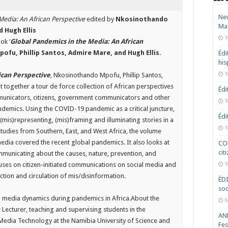
New
Media: An African Perspective
edited by
Nkosinothando
Ma
 Hugh Ellis
1
ok ‘
Global Pandemics in the Media: An African
fu, Phillip Santos, Admire Mare, and Hugh Ellis.
Édi
hi
1
ican Perspective
, Nkosinothando Mpofu, Phillip Santos,
 together a tour de force collection of African perspectives
Édi
mmunicators, citizens, government communicators and other
1
demics. Using the COVID-19 pandemic as a critical juncture,
Édi
(mis)representing, (mis)framing and illuminating stories in a
1
udies from Southern, East, and West Africa, the volume
edia covered the recent global pandemics. It also looks at
COD
cit
ommunicating about the causes, nature, prevention, and
ocuses on citizen-initiated communications on social media and
1
ction and circulation of mis/disinformation.
ÉD
soc
ng media dynamics during pandemics in Africa.About the
6
r Lecturer, teaching and supervising students in the
ANR
Media Technology at the Namibia University of Science and
Fes