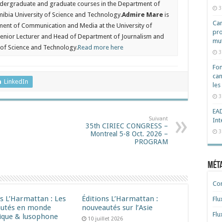
dergraduate and graduate courses in the Department of
3
ibia University of Science and Technology.
Admire Mare
is
Cam
ent of Communication and Media at the University of
pro
Senior Lecturer and Head of Department of Journalism and
mut
 of Science and Technology.
Read more here
3
Fon
can
LinkedIn
les
3
EAD
Suivant
Int
35th CIRIEC CONGRESS –
3
Montreal 5-8 Oct. 2026 –
PROGRAM
Mét
Co
ns L’Harmattan : Les
Éditions L’Harmattan :
Flu
utés en monde
nouveautés sur l’Asie
Flu
ique & lusophone
10 juillet 2026