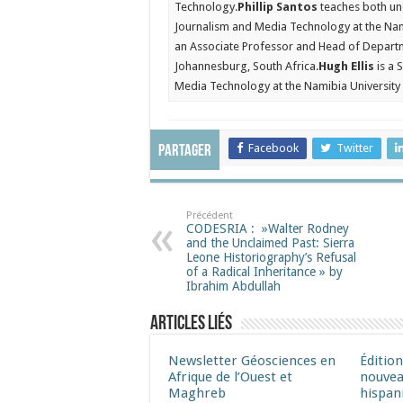
Technology.
Phillip Santos
teaches both un
Journalism and Media Technology at the Nam
an Associate Professor and Head of Departm
Johannesburg, South Africa.
Hugh Ellis
is a 
Media Technology at the Namibia University
Facebook
Twitter
Partager
Précédent
CODESRIA : »Walter Rodney
and the Unclaimed Past: Sierra
Leone Historiography’s Refusal
of a Radical Inheritance » by
Ibrahim Abdullah
Articles liés
Newsletter Géosciences en
Éditio
Afrique de l’Ouest et
nouvea
Maghreb
hispan