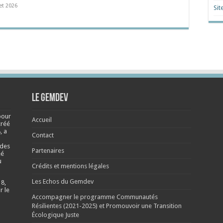
let 2026
Sit
Le Gemdev
pour
Accueil
créé
, a
Contact
 des
Partenaires
éé
u
Crédits et mentions légales
Les Echos du Gemdev
 8,
r le
Accompagner le programme Communautés
Résilientes (2021-2025) et Promouvoir une Transition
Écologique Juste