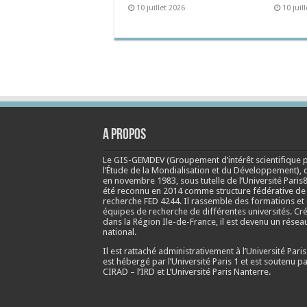
10 juillet 2026
10 juil
A propos
Le GIS-GEMDEV (Groupement d’intérêt scientifique 
l’Étude de la Mondialisation et du Développement), 
en
novembre 1983
, sous tutelle de l’Université Paris8
été reconnu en 2014 comme structure fédérative de
recherche FED 4244. Il rassemble des formations et
équipes de recherche de différentes universités. Cr
dans la Région Ile-de-France, il est devenu un résea
national.
Il est rattaché administrativement à l’Université Paris
est hébergé par l’Université Paris 1 et est soutenu pa
CIRAD – l’IRD et L’Université Paris Nanterre.