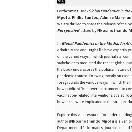
Forthcoming Book
Global Pandemics in the 
Mpofu, Phillip Santos, Admire Mare, and
We are thrilled to share the release of the bo
Perspective
‘ edited by
Nkosinothando Mpo
In
Global Pandemics in the Media: An Afr
Admire Mare and Hugh Ellis have expertly put
on the varied ways in which journalists, co
stakeholders mediated the recent global pan
the book underscores the political nature of 
pandemic context. Drawing mostly on case st
foregrounds the various ways in which the m
how public officials were instrumental in c
vaccination-related interventions. It also f
how these were implicated in the viral produ
Explore this vital resource for understandi
authors
Nkosinothando Mpofu
is a Senio
Department of Informatics, Journalism and 