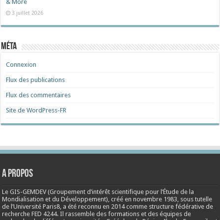
& More
3 juillet 2026
Méta
Connexion
Flux des publications
Flux des commentaires
Site de WordPress-FR
A propos
Le GIS-GEMDEV (Groupement d’intérêt scientifique pour l’Étude de la
Mondialisation et du Développement), créé en
novembre 1983
, sous tutelle
de l’Université Paris8, a été reconnu en 2014 comme structure fédérative de
recherche FED 4244. Il rassemble des formations et des équipes de