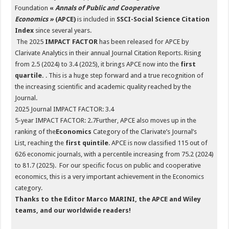
Foundation
«
Annals of Public and Cooperative
Economics »
(APCE)
is included in
SSCI-Social Science Citation
Index
since several years.
The 2025
IMPACT FACTOR
has been released for APCE by
Clarivate Analytics in their annual Journal Citation Reports. Rising
from 2.5 (2024) to 3.4 (2025), it brings APCE now into the
first
quartile.
. This is a huge step forward and a true recognition of
the increasing scientific and academic quality reached by the
Journal.
2025 Journal IMPACT FACTOR: 3.4
5-year IMPACT FACTOR: 2.7Further, APCE also moves up in the
ranking of the
Economics
Category of the Clarivate’s Journal’s
List, reaching the
first quintile
. APCE is now classified 115 out of
626 economic journals, with a percentile increasing from 75.2 (2024)
to 81.7 (2025). For our specific focus on public and cooperative
economics, this is a very important achievement in the Economics
category.
Thanks to the Editor Marco MARINI, the APCE and Wiley
teams, and our worldwide readers!