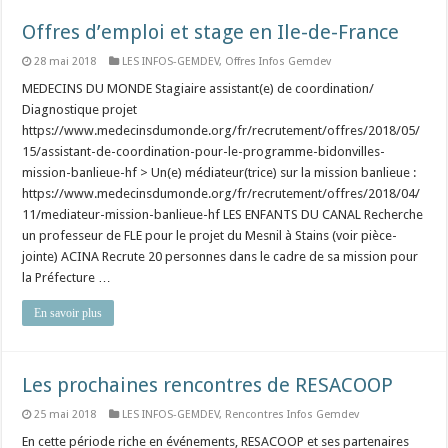
Offres d’emploi et stage en Ile-de-France
28 mai 2018
LES INFOS-GEMDEV
,
Offres Infos Gemdev
MEDECINS DU MONDE Stagiaire assistant(e) de coordination/
Diagnostique projet
https://www.medecinsdumonde.org/fr/recrutement/offres/2018/05/
15/assistant-de-coordination-pour-le-programme-bidonvilles-
mission-banlieue-hf > Un(e) médiateur(trice) sur la mission banlieue :
https://www.medecinsdumonde.org/fr/recrutement/offres/2018/04/
11/mediateur-mission-banlieue-hf LES ENFANTS DU CANAL Recherche
un professeur de FLE pour le projet du Mesnil à Stains (voir pièce-
jointe) ACINA Recrute 20 personnes dans le cadre de sa mission pour
la Préfecture …
En savoir plus
Les prochaines rencontres de RESACOOP
25 mai 2018
LES INFOS-GEMDEV
,
Rencontres Infos Gemdev
En cette période riche en événements, RESACOOP et ses partenaires