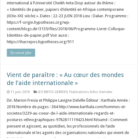
international à l’Université Cheikh Anta Diop autour du thème :
« Identités de papier, papiers d’identité en Afrique contemporaine
(XIXe-XXI siècle) ». Dates : 22-23 JUIN 2018 Lieu : Dakar. Programme :
https://f-origin.hypotheses.org/wp-
content/blogs.dir/3135/files/2018/06/Programme-Livret-Colloque-
Identites-de-papier.pdf Voir aussi :
https://ihacrepos.hypotheses.org/911
En savoir plus
Vient de paraître : « Au cœur des mondes
de l’aide internationale »
11 juin 2018
LES INFOS-GEMDEV
,
Publications Infos Gemdev
Dir. Marion Fresia et Philippe Lavigne Delville Éditeur : Karthala Année :
2018 Nombre de pages : 364 http://www.karthala.com/hommes-et-
societes/3239-au-coeur-de-l-aide-internationale-regards-et-
postures-ethnographiques-9782811119423.html Résumé : Comment
pensent et agissent, au quotidien, les professionnels de l’aide
internationale et les agents des organisations nationales qui vivent de