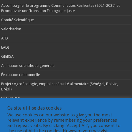
Accompagner le programme Communautés Résilientes (2021-2025) et
Promouvoir une Transition Écologique Juste
Comité Scientifique
Valorisation
AFD
EADI
GIERSA
Animation scientifique générale
Évaluation relationnelle
Projet : Agroécologie, emploi et sécurité alimentaire (Sénégal, Bolivie,
Brésil)
Le GEMDEV
La pluridisciplinarité
Ce site utilise des cookies
We use cookies on our website to give you the most
La coopération internationale
relevant experience by remembering your preferences
and repeat visits. By clicking “Accept All”, you consent to
Les instances du GEMDEV
the use of ALL the cookies. However, you may visit