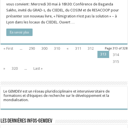
vous convient : Mercredi 30 mai à 18h30: Conférence de Baganda
Sakho, invité du GRAD-s, du CIEDEL, du COSIM et de RESACOOP pour
présenter son nouveau livre, « l’émigration n’est pas la solution » – à
Lyon dans les locaux du CIEDEL. Ouvert …
En savoir plus
« First
...
290
300
310
«
311
312
Page 313 of 328
313
314
315
»
320
...
Last »
Le GEMDEV est un réseau pluridisciplinaire et interuniversitaire de
formations et d’équipes de recherche sur le développement et la
mondialisation.
Les dernières Infos-Gemdev