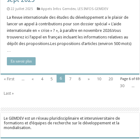
22 juillet 2025
Appels Infos Gemdev
,
LES INFOS-GEMDEV
La Revue internationale des études du développement a le plaisir de
lancer un appel à contributions pour son dossier spécial « L’aide
internationale en « crise » ? », à paraître en novembre 2026.Vous
trouverez ici l’appel en français incluant les informations relatives au
dépôt des propositions.Les propositions d’articles (environ 500 mots)
…
En savoir plus
6
« First
...
«
4
5
7
8
»
10
20
Page 6 of 69
30
...
Last »
Le GEMDEV est un réseau pluridisciplinaire et interuniversitaire de
formations et d’équipes de recherche sur le développement et la
mondialisation.