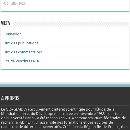
3 juillet 2026
Méta
Connexion
Flux des publications
Flux des commentaires
Site de WordPress-FR
A propos
Le GIS-GEMDEV (Groupement d’intérêt scientifique pour l’Étude de la
Mondialisation et du Développement), créé en
novembre 1983
, sous tutelle
de l’Université Paris8, a été reconnu en 2014 comme structure fédérative de
recherche FED 4244. Il rassemble des formations et des équipes de
recherche de différentes universités. Créé dans la Région Ile-de-France, il est