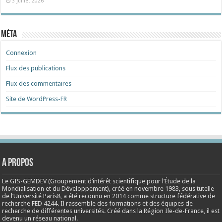
3 juillet 2026
Méta
Connexion
Flux des publications
Flux des commentaires
Site de WordPress-FR
A propos
Le GIS-GEMDEV (Groupement d’intérêt scientifique pour l’Étude de la
Mondialisation et du Développement), créé en
novembre 1983
, sous tutelle
de l’Université Paris8, a été reconnu en 2014 comme structure fédérative de
recherche FED 4244. Il rassemble des formations et des équipes de
recherche de différentes universités. Créé dans la Région Ile-de-France, il est
devenu un réseau national.