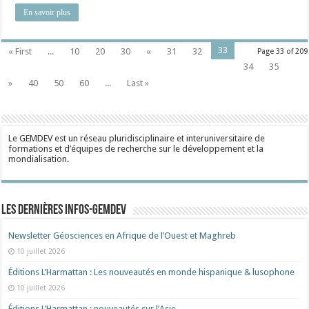
En savoir plus
33
« First
...
10
20
30
«
31
32
Page 33 of 209
34
35
»
40
50
60
...
Last »
Le GEMDEV est un réseau pluridisciplinaire et interuniversitaire de
formations et d’équipes de recherche sur le développement et la
mondialisation.
Les dernières Infos-Gemdev
Newsletter Géosciences en Afrique de l’Ouest et Maghreb
10 juillet 2026
Éditions L’Harmattan : Les nouveautés en monde hispanique & lusophone
10 juillet 2026
Éditions L’Harmattan : nouveautés sur l’Asie