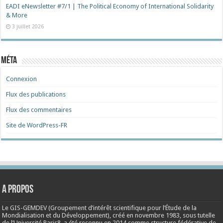
EADI eNewsletter #7/1 | The Political Economy of International Solidarity
& More
3 juillet 2026
Méta
Connexion
Flux des publications
Flux des commentaires
Site de WordPress-FR
A propos
Le GIS-GEMDEV (Groupement d’intérêt scientifique pour l’Étude de la
Mondialisation et du Développement), créé en
novembre 1983
, sous tutelle
de l’Université Paris8, a été reconnu en 2014 comme structure fédérative de