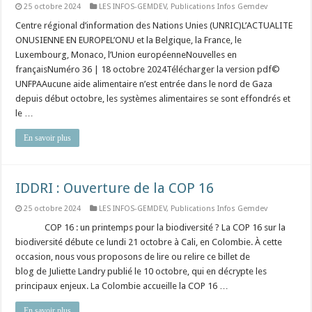
25 octobre 2024
LES INFOS-GEMDEV
,
Publications Infos Gemdev
Centre régional d’information des Nations Unies (UNRIC)L’ACTUALITE
ONUSIENNE EN EUROPEL’ONU et la Belgique, la France, le
Luxembourg, Monaco, l’Union européenneNouvelles en
françaisNuméro 36 | 18 octobre 2024Télécharger la version pdf©
UNFPAAucune aide alimentaire n’est entrée dans le nord de Gaza
depuis début octobre, les systèmes alimentaires se sont effondrés et
le …
En savoir plus
IDDRI : Ouverture de la COP 16
25 octobre 2024
LES INFOS-GEMDEV
,
Publications Infos Gemdev
⠀ ⠀ ⠀ COP 16 : un printemps pour la biodiversité ? La COP 16 sur la
biodiversité débute ce lundi 21 octobre à Cali, en Colombie. À cette
occasion, nous vous proposons de lire ou relire ce billet de
blog de Juliette Landry publié le 10 octobre, qui en décrypte les
principaux enjeux. La Colombie accueille la COP 16 …
En savoir plus