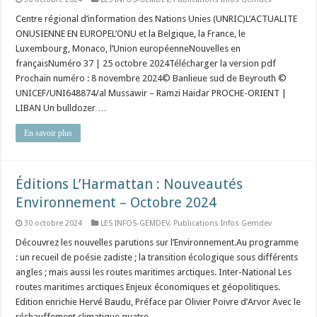
Centre régional d’information des Nations Unies (UNRIC)L’ACTUALITE
ONUSIENNE EN EUROPEL’ONU et la Belgique, la France, le
Luxembourg, Monaco, l’Union européenneNouvelles en
françaisNuméro 37 | 25 octobre 2024Télécharger la version pdf
Prochain numéro : 8 novembre 2024© Banlieue sud de Beyrouth ©
UNICEF/UNI648874/al Mussawir – Ramzi Haidar PROCHE-ORIENT |
LIBAN Un bulldozer …
En savoir plus
Éditions L’Harmattan : Nouveautés
Environnement – Octobre 2024​
30 octobre 2024
LES INFOS-GEMDEV
,
Publications Infos Gemdev
Découvrez les nouvelles parutions sur l’Environnement.Au programme
: un recueil de poésie zadiste ; la transition écologique sous différents
angles ; mais aussi les routes maritimes arctiques. Inter-National Les
routes maritimes arctiques Enjeux économiques et géopolitiques.
Edition enrichie Hervé Baudu, Préface par Olivier Poivre d’Arvor Avec le
réchauffement climatique quatre …