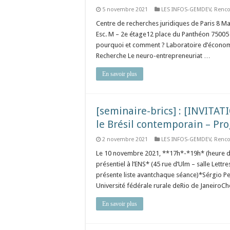
5 novembre 2021
LES INFOS-GEMDEV
,
Renco
Centre de recherches juridiques de Paris 8 
Esc. M – 2e étage12 place du Panthéon 75005 P
pourquoi et comment ? Laboratoire d’économ
Recherche Le neuro-entrepreneuriat …
En savoir plus
[seminaire-brics] : [INVITA
le Brésil contemporain – 
2 novembre 2021
LES INFOS-GEMDEV
,
Renco
Le 10 novembre 2021, **17h*-*19h* (heure de
présentiel à l’ENS* (45 rue d’Ulm – salle Lettr
présente liste avantchaque séance)*Sérgio Pe
Université fédérale rurale deRio de JaneiroC
En savoir plus