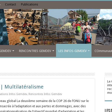
Contact
Publications
GEMDEV
RENCONTRES GEMDEV
LES INFOS-GEMDEV
COmmunauté
Le 
int
 | Multilatéralisme
rec
mon
cations Infos Gemdev
,
Rencontres Infos Gemdev
niveau global La deuxième semaine de la COP 26 de l’ONU sur le
onsacrée à l’adaptation et aux pertes et dommages, avec des
Les 
opérationnalisation de l’objectif mondial d’adaptation et les