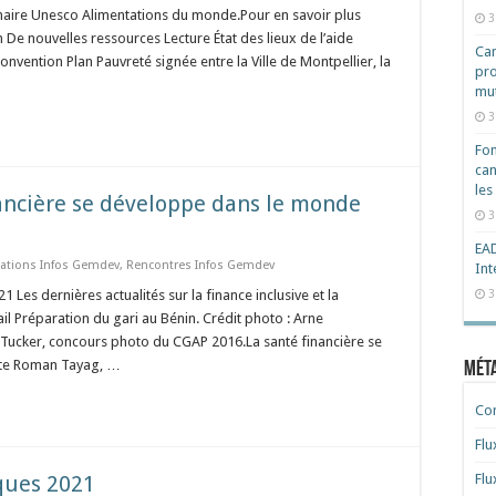
Chaire Unesco Alimentations du monde.Pour en savoir plus
3
 nouvelles ressources Lecture État des lieux de l’aide
Cam
onvention Plan Pauvreté signée entre la Ville de Montpellier, la
pro
mut
3
Fon
can
les
nancière se développe dans le monde
3
EAD
cations Infos Gemdev
,
Rencontres Infos Gemdev
Int
 dernières actualités sur la finance inclusive et la
3
l Préparation du gari au Bénin. Crédit photo : Arne
 Tucker, concours photo du CGAP 2016.La santé financière se
tte Roman Tayag, …
Mét
Co
Flu
oques 2021
Flu