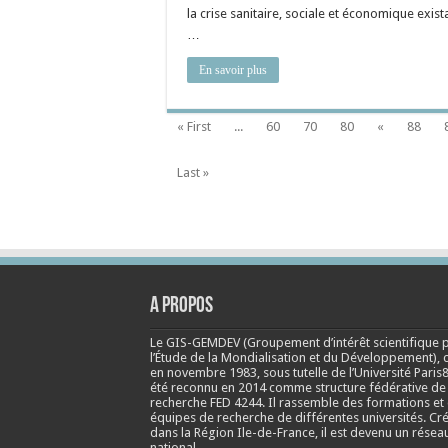
la crise sanitaire, sociale et économique exist
…
En savoir plus
« First
...
60
70
80
«
88
Last »
A propos
Le GIS-GEMDEV (Groupement d’intérêt scientifique 
l’Étude de la Mondialisation et du Développement), 
en
novembre 1983
, sous tutelle de l’Université Paris8
été reconnu en 2014 comme structure fédérative de
recherche FED 4244. Il rassemble des formations et
équipes de recherche de différentes universités. Cr
dans la Région Ile-de-France, il est devenu un résea
national.