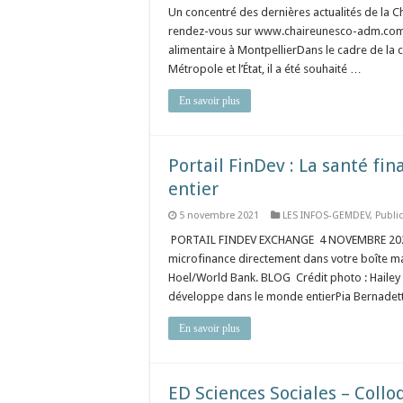
Un concentré des dernières actualités de la 
rendez-vous sur www.chaireunesco-adm.com De
alimentaire à MontpellierDans le cadre de la c
Métropole et l’État, il a été souhaité …
En savoir plus
Portail FinDev : La santé fi
entier
5 novembre 2021
LES INFOS-GEMDEV
,
Publi
PORTAIL FINDEV EXCHANGE 4 NOVEMBRE 2021 Les
microfinance directement dans votre boîte mai
Hoel/World Bank. BLOG Crédit photo : Hailey
développe dans le monde entierPia Bernade
En savoir plus
ED Sciences Sociales – Coll