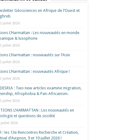
sletter Géosciences en Afrique de l’Ouest et
ghreb
0 juillet 2026
tions L’Harmattan : Les nouveautés en monde
spanique & lusophone
0 juillet 2026
tions L’Harmattan : nouveautés sur l’Asie
0 juillet 2026
tions L’Harmattan : nouveautés Afrique !​
0 juillet 2026
ESRIA : Two new articles examine migration,
izenship, Afrophobia & Pan-Africanism.
0 juillet 2026
ITIONS L’HARMATTAN : Les nouveautés en
iologie et questions de société
 juillet 2026
 : les 13e Rencontres Recherche et Création,
tival d’Avignon, 9 et 10 juillet 2026 !