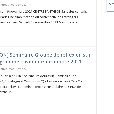
Sit
ntres Infos Gemdev
Mardi 16 novembre 2021 CENTRE PANTHÉONSalle des conseils –
aris Une simplification du contentieux des étrangers :
ie dyonisien Samedi 27 novembre 2021 Maison de la
TION] Séminaire Groupe de réflexion sur
Programme novembre-décembre 2021
ntres Infos Gemdev
 Paris) / *13h-15h *(heure deBrasilia)Séminaire *en
es 1, 2ndétage) et *sur Zoom *(le lien sera envoyé *via *la
reira Leite*Economiste, professeur titulaire du CPDA de
hercheur …