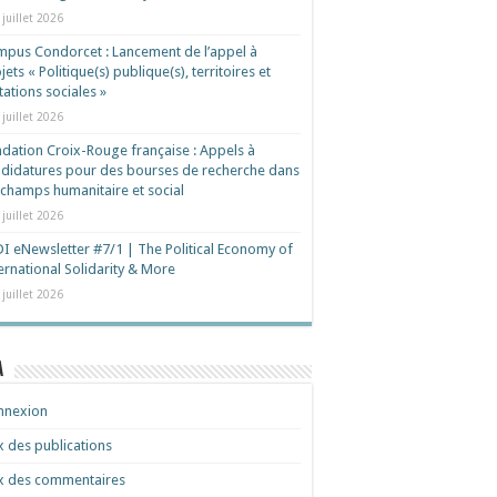
 juillet 2026
pus Condorcet : Lancement de l’appel à
jets « Politique(s) publique(s), territoires et
ations sociales »
 juillet 2026
dation Croix-Rouge française : Appels à
didatures pour des bourses de recherche dans
 champs humanitaire et social
 juillet 2026
I eNewsletter #7/1 | The Political Economy of
ernational Solidarity & More
 juillet 2026
a
nnexion
x des publications
x des commentaires