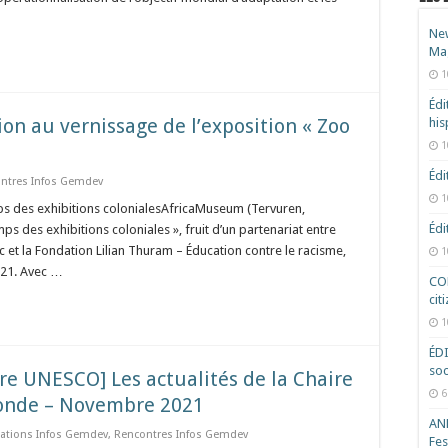
New
Ma
1
Édi
ion au vernissage de l’exposition « Zoo
hi
1
Édi
ntres Infos Gemdev
1
ps des exhibitions colonialesAfricaMuseum (Tervuren,
Édi
 des exhibitions coloniales », fruit d’un partenariat entre
et la Fondation Lilian Thuram – Éducation contre le racisme,
1
021. Avec …
COD
cit
1
ÉD
soc
re UNESCO] Les actualités de la Chaire
6
onde – Novembre 2021
ANR
cations Infos Gemdev
,
Rencontres Infos Gemdev
Fes