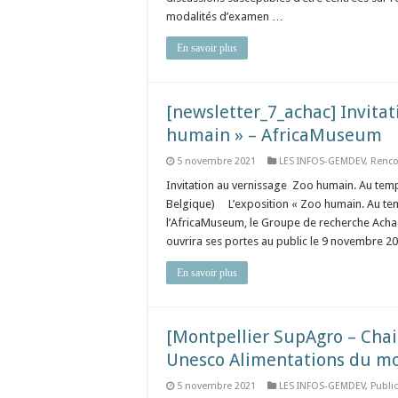
modalités d’examen …
En savoir plus
[newsletter_7_achac] Invitat
humain » – AfricaMuseum
5 novembre 2021
LES INFOS-GEMDEV
,
Renco
Invitation au vernissage Zoo humain. Au tem
Belgique) L’exposition « Zoo humain. Au temps
l’AfricaMuseum, le Groupe de recherche Achac 
ouvrira ses portes au public le 9 novembre 2
En savoir plus
[Montpellier SupAgro – Chai
Unesco Alimentations du m
5 novembre 2021
LES INFOS-GEMDEV
,
Publi