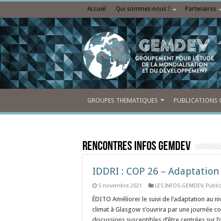
Accueil
Qui sommes-nous ?
Partenaires
GROUPES THEMATIQUES
PUBLICATIONS 
Rencontres Infos Gemdev
IDDRI : COP 26 – Adaptation
5 novembre 2021
LES INFOS-GEMDEV
,
Publi
ÉDITO Améliorer le suivi de l’adaptation au 
climat à Glasgow s’ouvrira par une journée c
discussions susceptibles d’être centrées sur l’