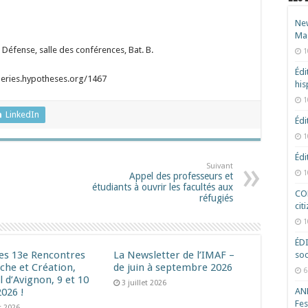
New
Ma
 Défense, salle des conférences, Bat. B.
1
Édi
nneries.hypotheses.org/1467
hi
1
LinkedIn
Édi
1
Édi
Suivant
1
Appel des professeurs et
étudiants à ouvrir les facultés aux
COD
réfugiés
cit
1
ÉD
les 13e Rencontres
La Newsletter de l’IMAF –
soc
che et Création,
de juin à septembre 2026
6
l d’Avignon, 9 et 10
3 juillet 2026
 2026 !
ANR
Fes
et 2026