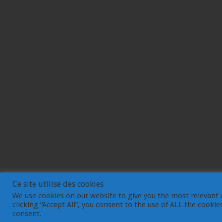
Ce site utilise des cookies
We use cookies on our website to give you the most relevant 
clicking “Accept All”, you consent to the use of ALL the cooki
© Gemdev 2003-2023
consent.