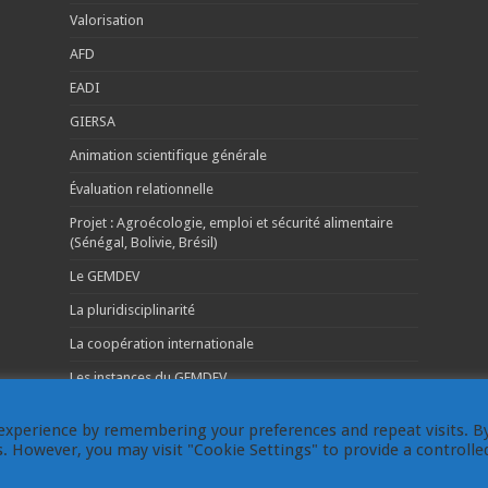
Valorisation
AFD
EADI
GIERSA
Animation scientifique générale
Évaluation relationnelle
Projet : Agroécologie, emploi et sécurité alimentaire
(Sénégal, Bolivie, Brésil)
Le GEMDEV
La pluridisciplinarité
La coopération internationale
Les instances du GEMDEV
experience by remembering your preferences and repeat visits. B
es. However, you may visit "Cookie Settings" to provide a controlle