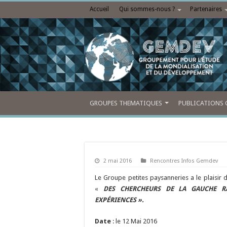
Accueil
Qui sommes-nous ?
Partenaires
GROUPES THEMATIQUES
PUBLICATIONS 
2 mai 2016
Rencontres Infos Gemdev
Le Groupe petites paysanneries a le plaisir 
«
DES CHERCHEURS DE LA GAUCHE RA
EXPÉRIENCES ».
Date
: le 12 Mai 2016