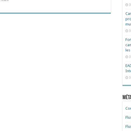
3
Cam
pro
mut
3
Fon
can
les
3
EAD
Int
3
Mét
Co
Flu
Flu