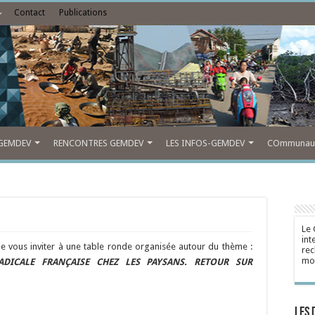
Contact
Publications
GEMDEV
RENCONTRES GEMDEV
LES INFOS-GEMDEV
COmmunauté
Le 
int
de vous inviter à une table ronde organisée autour du thème :
rec
mon
DICALE FRANÇAISE CHEZ LES PAYSANS. RETOUR SUR
Les 