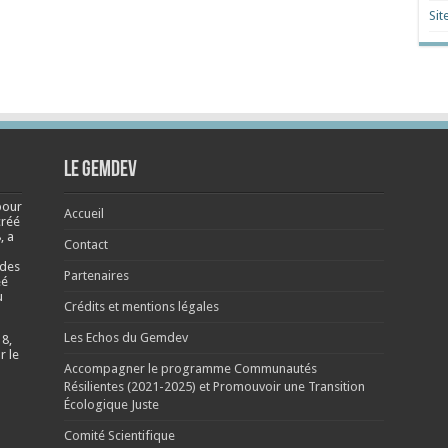
Sit
Le Gemdev
pour
Accueil
créé
, a
Contact
 des
Partenaires
éé
u
Crédits et mentions légales
Les Echos du Gemdev
 8,
r le
Accompagner le programme Communautés
Résilientes (2021-2025) et Promouvoir une Transition
Écologique Juste
Comité Scientifique