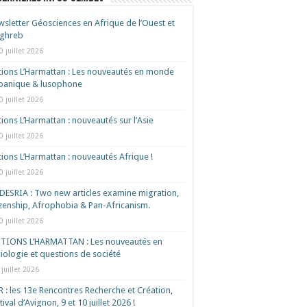
sletter Géosciences en Afrique de l’Ouest et
ghreb
0 juillet 2026
tions L’Harmattan : Les nouveautés en monde
spanique & lusophone
0 juillet 2026
tions L’Harmattan : nouveautés sur l’Asie
0 juillet 2026
tions L’Harmattan : nouveautés Afrique !​
0 juillet 2026
ESRIA : Two new articles examine migration,
izenship, Afrophobia & Pan-Africanism.
0 juillet 2026
ITIONS L’HARMATTAN : Les nouveautés en
iologie et questions de société
 juillet 2026
 : les 13e Rencontres Recherche et Création,
tival d’Avignon, 9 et 10 juillet 2026 !