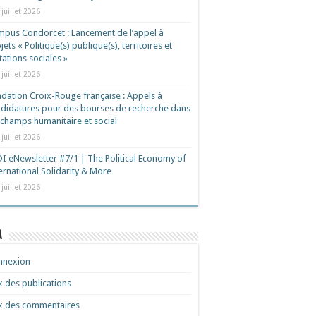
 juillet 2026
pus Condorcet : Lancement de l’appel à
jets « Politique(s) publique(s), territoires et
ations sociales »
 juillet 2026
dation Croix-Rouge française : Appels à
didatures pour des bourses de recherche dans
 champs humanitaire et social
 juillet 2026
I eNewsletter #7/1 | The Political Economy of
ernational Solidarity & More
 juillet 2026
a
nnexion
x des publications
x des commentaires