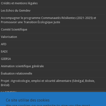
Crédits et mentions légales
Les Echos du Gemdev
Accompagner le programme Communautés Résilientes (2021-2025) et
Promouvoir une Transition Écologique Juste
Comité Scientifique
Valorisation
AFD
EADI
GIERSA
Animation scientifique générale
Évaluation relationnelle
Projet : Agroécologie, emploi et sécurité alimentaire (Sénégal, Bolivie,
Brésil)
Le GEMDEV
La pluridisciplinarité
Ce site utilise des cookies
We use cookies on our website to give you the most