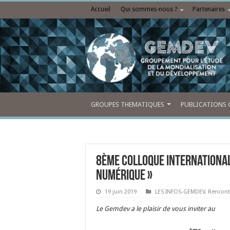
Accueil
Qui sommes-nous ?
Partenaires
GROUPES THEMATIQUES
PUBLICATIONS 
8ème Colloque international
numérique »
19 juin 2019
LES INFOS-GEMDEV
,
Rencont
Le Gemdev a le plaisir de vous inviter au