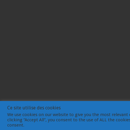
Ce site utilise des cookies
We use cookies on our website to give you the most relevant 
clicking “Accept All”, you consent to the use of ALL the cooki
© Gemdev 2003-2023
consent.