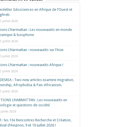
sletter Géosciences en Afrique de l’Ouest et
ghreb
0 juillet 2026
tions L’Harmattan : Les nouveautés en monde
spanique & lusophone
0 juillet 2026
tions L’Harmattan : nouveautés sur l’Asie
0 juillet 2026
tions L’Harmattan : nouveautés Afrique !​
0 juillet 2026
ESRIA : Two new articles examine migration,
izenship, Afrophobia & Pan-Africanism.
0 juillet 2026
ITIONS L’HARMATTAN : Les nouveautés en
iologie et questions de société
 juillet 2026
 : les 13e Rencontres Recherche et Création,
tival d’Avignon, 9 et 10 juillet 2026 !