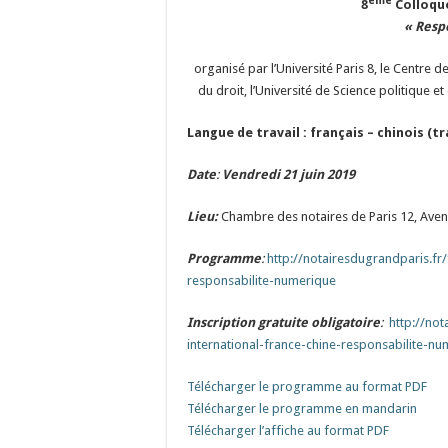
ème
8
Colloque
« Resp
organisé par l’Université Paris 8, le Centre d
du droit, l’Université de Science politique e
Langue de travail : français – chinois (
Date
:
Vendredi 21 juin 2019
Lieu:
Chambre des notaires de Paris 12, Avenu
Programme
:
http://notairesdugrandparis.fr
responsabilite-numerique
Inscription gratuite obligatoire
:
http://no
international-france-chine-responsabilite-n
Télécharger le programme au format PDF
Télécharger le programme en mandarin
Télécharger l’affiche au format PDF