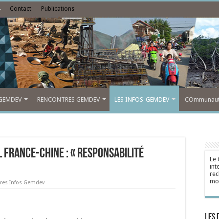
Contact
Publications
GEMDEV
RENCONTRES GEMDEV
LES INFOS-GEMDEV
COmmunauté
 France-Chine : « Responsabilité
Le 
int
rec
mon
res Infos Gemdev
Les 