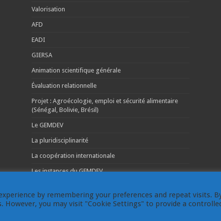
Valorisation
AFD
EADI
GIERSA
Animation scientifique générale
Évaluation relationnelle
Projet : Agroécologie, emploi et sécurité alimentaire
(Sénégal, Bolivie, Brésil)
Le GEMDEV
La pluridisciplinarité
La coopération internationale
Les instances du GEMDEV
experience by remembering your preferences and repeat visits. B
es. However, you may visit "Cookie Settings" to provide a controlle