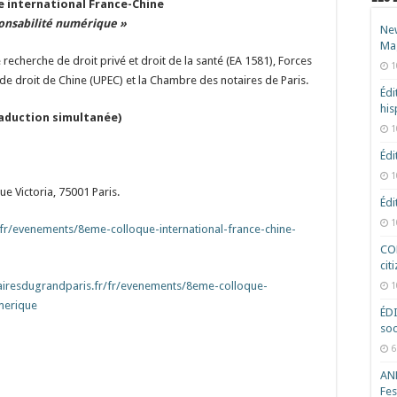
 international France-Chine
onsabilité numérique »
New
Ma
e recherche de droit privé et droit de la santé (EA 1581), Forces
1
t de droit de Chine (UPEC) et la Chambre des notaires de Paris.
Édi
hi
traduction simultanée)
1
Édi
1
e Victoria, 75001 Paris.
Édi
1
/fr/evenements/8eme-colloque-international-france-chine-
COD
cit
tairesdugrandparis.fr/fr/evenements/8eme-colloque-
1
umerique
ÉD
soc
6
ANR
Fes