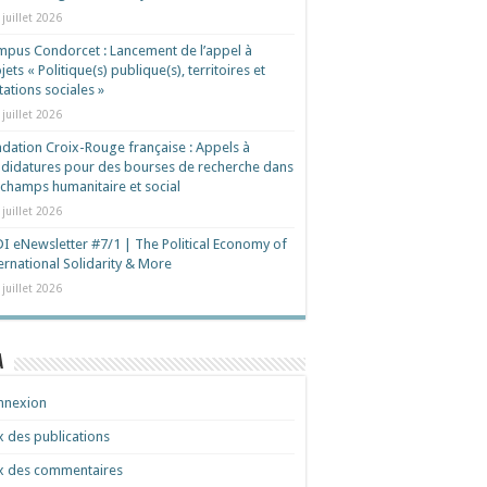
 juillet 2026
pus Condorcet : Lancement de l’appel à
jets « Politique(s) publique(s), territoires et
ations sociales »
 juillet 2026
dation Croix-Rouge française : Appels à
didatures pour des bourses de recherche dans
 champs humanitaire et social
 juillet 2026
I eNewsletter #7/1 | The Political Economy of
ernational Solidarity & More
 juillet 2026
a
nnexion
x des publications
x des commentaires