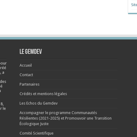
Sit
Le Gemdev
pour
Accueil
créé
, a
Contact
 des
Partenaires
éé
u
Crédits et mentions légales
Les Echos du Gemdev
 8,
r le
Accompagner le programme Communautés
Résilientes (2021-2025) et Promouvoir une Transition
Écologique Juste
Comité Scientifique