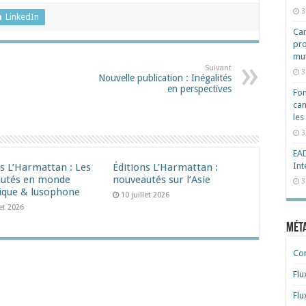
3
LinkedIn
Cam
pro
mut
Suivant
3
Nouvelle publication : Inégalités
en perspectives
Fon
can
les
3
EAD
Int
ns L’Harmattan : Les
Éditions L’Harmattan :
utés en monde
nouveautés sur l’Asie
3
ique & lusophone
10 juillet 2026
let 2026
Mét
Co
Flu
Flu