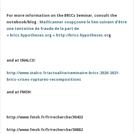
For more information on the BRICs Seminar, consult the
notebook/blog :
MailScanner soupçonne le lien suivant d’être
une tentative de fraude de la part de
« brics.hypotheses.org »
http://brics.hypotheses.or
g
and at INALCO:
http://www.inalco.fr/actualite/seminaire-brics-2020-2021-
brics-crises-ruptures-recompositions
and at FMSH:
http://www.fmsh.fr/fr/recherche/30432
http://www.fmsh.fr/fr/recherche/30882