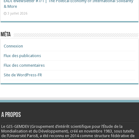
EADI eNewsletter #7/1 | The Political Economy of International Solidarity
& More
3 juillet 2026
Méta
Connexion
Flux des publications
Flux des commentaires
Site de WordPress-FR
A propos
Le GIS-GEMDEV (Groupement d’intérêt scientifique pour l’Étude de la
Mondialisation et du Développement), créé en
novembre 1983
, sous tutelle
de l’Université Paris8, a été reconnu en 2014 comme structure fédérative de