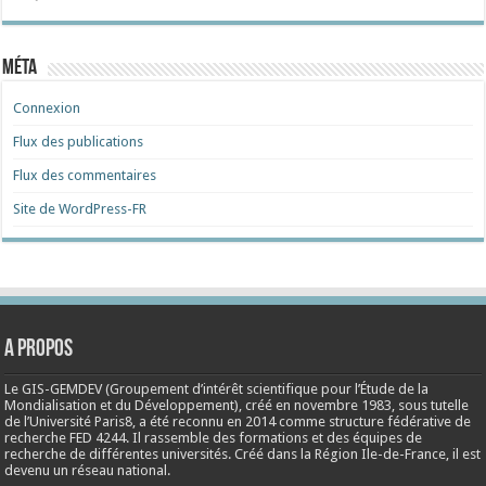
Méta
Connexion
Flux des publications
Flux des commentaires
Site de WordPress-FR
A propos
Le GIS-GEMDEV (Groupement d’intérêt scientifique pour l’Étude de la
Mondialisation et du Développement), créé en
novembre 1983
, sous tutelle
de l’Université Paris8, a été reconnu en 2014 comme structure fédérative de
recherche FED 4244. Il rassemble des formations et des équipes de
recherche de différentes universités. Créé dans la Région Ile-de-France, il est
devenu un réseau national.