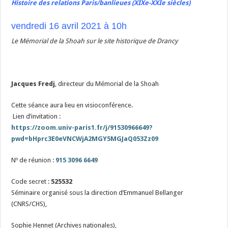
Histoire des relations Paris/banlieues (XIXe-XXIe siècles)
vendredi 16 avril 2021
à 10h
Le Mémorial de la Shoah sur le site historique de Drancy
Jacques Fredj
, directeur du Mémorial de la Shoah
Cette séance aura lieu en visioconférence.
Lien d’invitation :
https://zoom.univ-paris1.fr/j/91530966649?
pwd=bHprc3E0eVNCWjA2MGY5MGJaQ053Zz09
Nº de réunion :
915 3096 6649
Code secret :
525532
Séminaire organisé sous la direction d’Emmanuel Bellanger
(CNRS/CHS),
Sophie Hennet (Archives nationales),