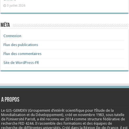
3 juillet 2026
Méta
Connexion
Flux des publications
Flux des commentaires
Site de WordPress-FR
A propos
Le GIS-GEMDEV (Groupement d’intérêt scientifique pour l’Étude de la
Mondialisation et du Développement), créé en
novembre 1983
, sous tutelle
de l’Université Paris8, a été reconnu en 2014 comme structure fédérative de
recherche FED 4244. Il rassemble des formations et des équipes de
recherche de différentes universités. Créé dans la Région Ile-de-France, il est