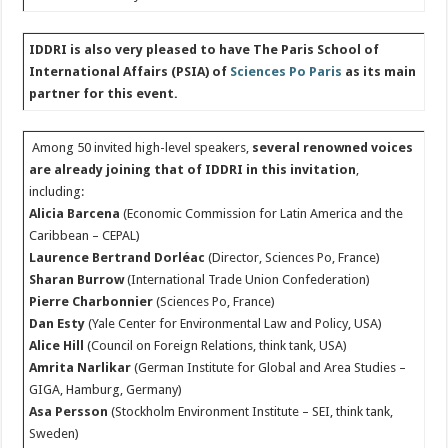
IDDRI is also very pleased to have The Paris School of
International Affairs (PSIA) of
Sciences Po Paris
as its main
partner for this event.
Among 50 invited high-level speakers,
several renowned voices
are already joining that of IDDRI in this invitation
,
including:
Alicia Barcena
(Economic Commission for Latin America and the
Caribbean – CEPAL)
Laurence Bertrand Dorléac
(Director, Sciences Po, France)
Sharan Burrow
(International Trade Union Confederation)
Pierre Charbonnier
(Sciences Po, France)
Dan Esty
(Yale Center for Environmental Law and Policy, USA)
Alice Hill
(Council on Foreign Relations, think tank, USA)
Amrita Narlikar
(German Institute for Global and Area Studies –
GIGA, Hamburg, Germany)
Asa Persson
(Stockholm Environment Institute – SEI, think tank,
Sweden)