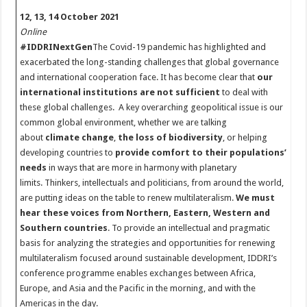
12, 13, 14 October 2021
Online
#
IDDRINextGen
The Covid-19 pandemic has highlighted and
exacerbated the long-standing challenges that global governance
and international cooperation face. It has become clear that
our
international institutions are not sufficient
to deal with
these global challenges. A key overarching geopolitical issue is our
common global environment, whether we are talking
about
climate change
,
the loss of biodiversity
, or helping
developing countries to
provide comfort to their populations’
needs
in ways that are more in harmony with planetary
limits. Thinkers, intellectuals and politicians, from around the world,
are putting ideas on the table to renew multilateralism.
We must
hear these voices from Northern, Eastern, Western and
Southern countries
. To provide an intellectual and pragmatic
basis for analyzing the strategies and opportunities for renewing
multilateralism focused around sustainable development, IDDRI’s
conference programme enables exchanges between Africa,
Europe, and Asia and the Pacific in the morning, and with the
Americas in the day.