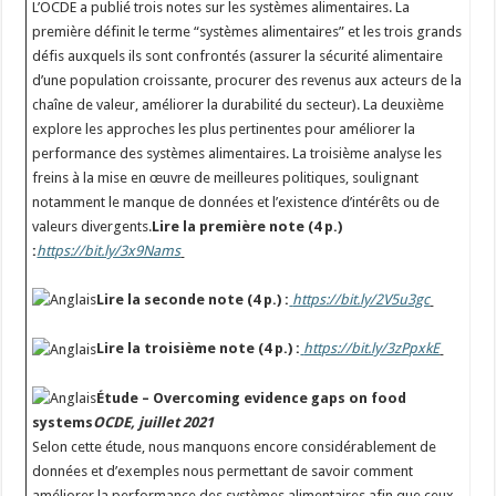
L’OCDE a publié trois notes sur les systèmes alimentaires. La
première définit le terme “systèmes alimentaires” et les trois grands
défis auxquels ils sont confrontés (assurer la sécurité alimentaire
d’une population croissante, procurer des revenus aux acteurs de la
chaîne de valeur, améliorer la durabilité du secteur). La deuxième
explore les approches les plus pertinentes pour améliorer la
performance des systèmes alimentaires. La troisième analyse les
freins à la mise en œuvre de meilleures politiques, soulignant
notamment le manque de données et l’existence d’intérêts ou de
valeurs divergents.
Lire la première note (4 p.)
:
https://bit.ly/3x9Nams
Lire la seconde note (4 p.) :
https://bit.ly/2V5u3gc
Lire la troisième note (4 p.) :
https://bit.ly/3zPpxkE
Étude – Overcoming evidence gaps on food
systems
OCDE, juillet 2021
Selon cette étude, nous manquons encore considérablement de
données et d’exemples nous permettant de savoir comment
améliorer la performance des systèmes alimentaires afin que ceux-