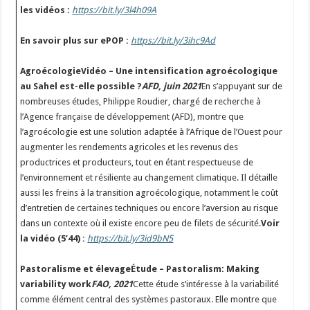
les vidéos :
https://bit.ly/3l4h09A
En savoir plus sur ePOP :
https://bit.ly/3ihc9Ad
AgroécologieVidéo – Une intensification agroécologique
au Sahel est-elle possible ?
AFD, juin 2021
En s’appuyant sur de
nombreuses études, Philippe Roudier, chargé de recherche à
l’Agence française de développement (AFD), montre que
l’agroécologie est une solution adaptée à l’Afrique de l’Ouest pour
augmenter les rendements agricoles et les revenus des
productrices et producteurs, tout en étant respectueuse de
l’environnement et résiliente au changement climatique. Il détaille
aussi les freins à la transition agroécologique, notamment le coût
d’entretien de certaines techniques ou encore l’aversion au risque
dans un contexte où il existe encore peu de filets de sécurité.
Voir
la vidéo (5’44) :
https://bit.ly/3id9bN5
Pastoralisme et élevageÉtude – Pastoralism: Making
variability work
FAO, 2021
Cette étude s’intéresse à la variabilité
comme élément central des systèmes pastoraux. Elle montre que