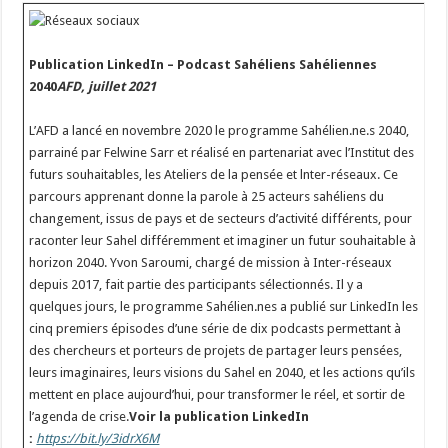
Publication LinkedIn – Podcast Sahéliens Sahéliennes
2040
AFD, juillet 2021
L’AFD a lancé en novembre 2020 le programme Sahélien.ne.s 2040,
parrainé par Felwine Sarr et réalisé en partenariat avec l’Institut des
futurs souhaitables, les Ateliers de la pensée et lnter-réseaux. Ce
parcours apprenant donne la parole à 25 acteurs sahéliens du
changement, issus de pays et de secteurs d’activité différents, pour
raconter leur Sahel différemment et imaginer un futur souhaitable à
horizon 2040. Yvon Saroumi, chargé de mission à Inter-réseaux
depuis 2017, fait partie des participants sélectionnés. Il y a
quelques jours, le programme Sahélien.nes a publié sur LinkedIn les
cinq premiers épisodes d’une série de dix podcasts permettant à
des chercheurs et porteurs de projets de partager leurs pensées,
leurs imaginaires, leurs visions du Sahel en 2040, et les actions qu’ils
mettent en place aujourd’hui, pour transformer le réel, et sortir de
l’agenda de crise.
Voir la publication LinkedIn
:
https://bit.ly/3idrX6M