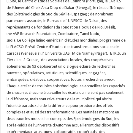
LISRA, le Centre d’ Etudes Sociales de Coimbra (Portugal), le LARTES
de l’Université Cheik Anta Diop de Dakar (Sénégal), le réseau Ibérique
des Épistémologies du Sud de Séville (Espagne) ; de nombreux
partenaires associés, le Bureau de l’ UNESCO de Dakar, des
représentants de fondations :la Fondation Fiocruz de Rio, Brésil),
the AVP Research Foundation, Coimbatore, Tamil Nadu,
India, Le Collège latino-américain d’études mondiales, programme de
la FLACSO-Brésil, Centre d’études des transformations sociales de
Caracas (Venezuela), l’ Université UASTM de Niamey (Niger),TETRIS, un
Tiers-lieu à Grasse, des associations locales, des coopératives
éphémères du 93 déploieront un dialogue éclairé de recherches
ouvertes, spéculatives, artistiques, scientifiques, engagées,
embarquées, créatives, coopératives, toutes «recherches avec».
Chaque atelier de troubles épistémologiques accueillera les capacités
de chacun et chacune à travailler les écarts qui ne sont pas seulement
la différence, mais sont révélateurs de la multiplicité qui abrite
l’identité paradoxale de la différence pour produire des effets
complexes et aussi des transformations. Les matinées mettront en
discussion les mots et les concepts des Epistémologies du Sud, les
après-midis de l’Université d’Automne accueilleront des dispositifs
expérimentaux, artistiques, collaboratifs, coopératifs, des