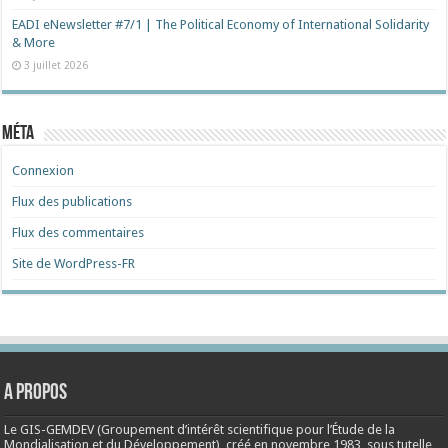
EADI eNewsletter #7/1 | The Political Economy of International Solidarity
& More
3 juillet 2026
Méta
Connexion
Flux des publications
Flux des commentaires
Site de WordPress-FR
A propos
Le GIS-GEMDEV (Groupement d’intérêt scientifique pour l’Étude de la
Mondialisation et du Développement), créé en
novembre 1983
, sous tutelle