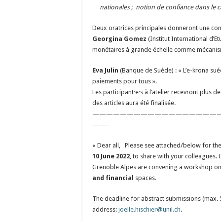
nationales ;
notion de confiance dans le c
Deux oratrices principales donneront une conf
Georgina Gomez
(Institut International d’E
monétaires à grande échelle comme mécanisme
Eva Julin
(Banque de Suède) : « L’e-krona suéd
paiements pour tous ».
Les participant·e·s à l’atelier recevront plus d
des articles aura été finalisée.
——————————————————
——–
« Dear all, Please see attached/below for th
10 June 2022
, to share with your colleagues.
Grenoble Alpes are convening a workshop o
and financial
spaces.
The deadline for abstract submissions (max. 
address:
joelle.hischier@unil.ch
.