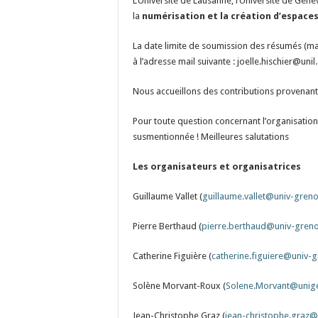
L’Université de Lausanne, l’Université de Genè
la
numérisation et la création d’espaces
La date limite de soumission des résumés (ma
à l’adresse mail suivante : joelle.hischier@unil.
Nous accueillons des contributions provenant
Pour toute question concernant l’organisation 
susmentionnée ! Meilleures salutations
Les organisateurs et organisatrices
Guillaume Vallet (
guillaume.vallet@univ-greno
Pierre Berthaud (
pierre.berthaud@univ-greno
Catherine Figuière (
catherine.figuiere@univ-g
Solène Morvant-Roux (
Solene.Morvant@unig
Jean-Christophe Graz (
jean-christophe.graz@