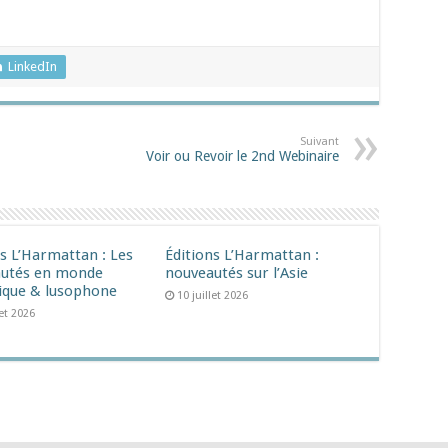
LinkedIn
Suivant
Voir ou Revoir le 2nd Webinaire
ns L’Harmattan : Les
Éditions L’Harmattan :
utés en monde
nouveautés sur l’Asie
ique & lusophone
10 juillet 2026
let 2026