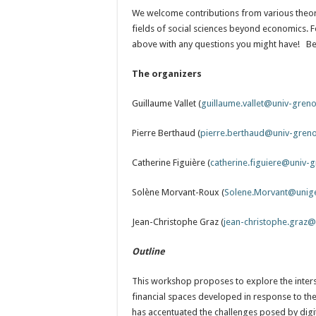
We welcome contributions from various theor
fields of social sciences beyond economics. F
above with any questions you might have! B
The organizers
Guillaume Vallet (
guillaume.vallet@univ-greno
Pierre Berthaud (
pierre.berthaud@univ-greno
Catherine Figuière (
catherine.figuiere@univ-g
Solène Morvant-Roux (
Solene.Morvant@unig
Jean-Christophe Graz (
jean-christophe.graz@
Outline
This workshop proposes to explore the inters
financial spaces developed in response to t
has accentuated the challenges posed by digita