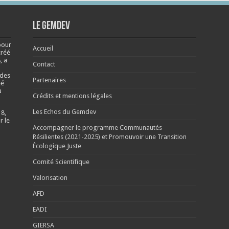
Le Gemdev
pour
Accueil
créé
, a
Contact
 des
Partenaires
éé
u
Crédits et mentions légales
Les Echos du Gemdev
 8,
r le
Accompagner le programme Communautés
Résilientes (2021-2025) et Promouvoir une Transition
Écologique Juste
Comité Scientifique
Valorisation
AFD
EADI
GIERSA