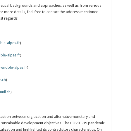
etical backgrounds and approaches, as well as from various
or more details, feel free to contact the address mentioned
est regards
ble-alpes.fr
)
ble-alpes.fr
)
renoble-alpes.fr
)
e.ch
)
unil.ch
)
ection between digitization and alternativemonetary and
he sustainable development objectives. The COVID-19 pandemic
lization and highlighted its contradictory characteristics. On