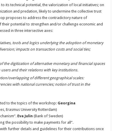
its technical potential, the valorization of local initiatives; on
zation and predation, likely to undermine the collective trust
op proposes to address the contradictory nature of
f their potential to strengthen and/or challenge economic and
ressed in three intersective axes:
tiatives, tools and logics underlying the adoption of monetary
iversion; impacts on transaction costs and social ties;
f the digitization of alternative monetary and financial spaces
sers and their relations with key institutions.
tion/overlapping of different geographical scales:
ncies with national currencies; notion of trust in the
ted to the topics of the workshop:
Georgina
dies, Erasmus University Rotterdam)
mechanism”.
Eva Julin
(Bank of Sweden)
g the possibility to make payments for all”.
with further details and guidelines for their contributions once