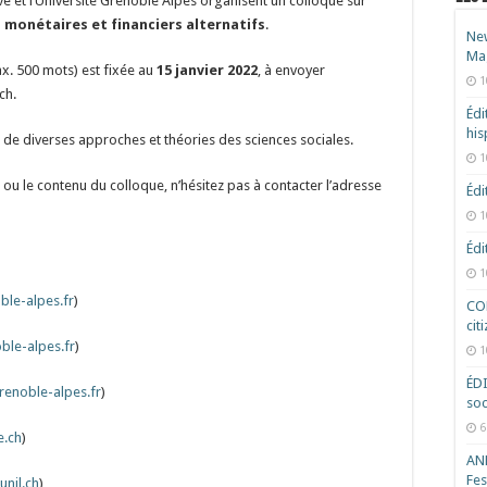
ve et l’Université Grenoble Alpes organisent un colloque sur
 monétaires et financiers alternatifs
.
New
Ma
x. 500 mots) est fixée au
15 janvier 2022
, à envoyer
1
ch.
Édi
hi
 de diverses approches et théories des sciences sociales.
1
ou le contenu du colloque, n’hésitez pas à contacter l’adresse
Édi
1
Édi
1
ble-alpes.fr
)
COD
cit
ble-alpes.fr
)
1
ÉD
renoble-alpes.fr
)
soc
6
e.ch
)
ANR
Fes
unil.ch
)