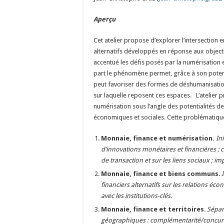
Aperçu
Cet atelier propose d’explorer l’intersection 
alternatifs développés en réponse aux obje
accentué les défis posés par la numérisation e
part le phénomène permet, grâce à son potentiel
peut favoriser des formes de déshumanisation 
sur laquelle reposent ces espaces. L’atelier 
numérisation sous l’angle des potentialités 
économiques et sociales. Cette problématique
Monnaie, finance et numérisation.
In
d’innovations monétaires et financières ;
de transaction et sur les liens sociaux ; 
Monnaie, finance et biens communs
.
financiers alternatifs sur les relations éco
avec les institutions-clés.
Monnaie, finance et territoires
.
Sépar
géographiques : complémentarité/concurr