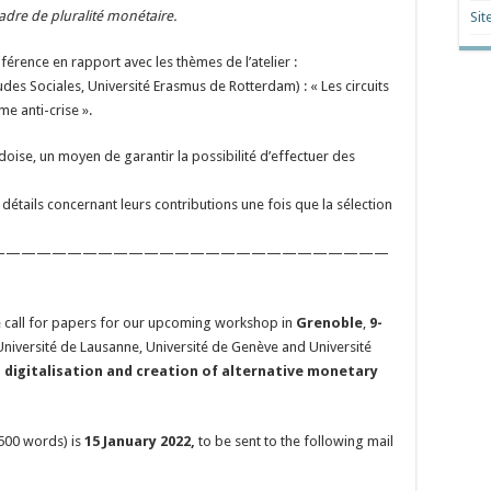
adre de pluralité monétaire.
Sit
érence en rapport avec les thèmes de l’atelier :
tudes Sociales, Université Erasmus de Rotterdam) : « Les circuits
 anti-crise ».
oise, un moyen de garantir la possibilité d’effectuer des
e détails concernant leurs contributions une fois que la sélection
——————————————————————————
e call for papers for our upcoming workshop in
Grenoble
,
9-
 Université de Lausanne, Université de Genève and Université
n
digitalisation and creation of alternative monetary
500 words) is
15 January 2022,
to be sent to the following mail