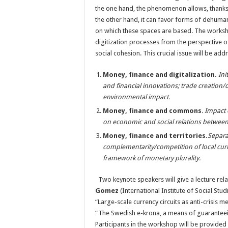
the one hand, the phenomenon allows, thanks to 
the other hand, it can favor forms of dehumani
on which these spaces are based. The worksh
digitization processes from the perspective o
social cohesion. This crucial issue will be add
Money, finance and digitalization
.
Ini
and financial innovations; trade creation/d
environmental impact.
Money, finance and commons
.
Impact o
on economic and social relations between u
Money, finance and territories.
Separa
complementarity/competition of local curre
framework of monetary plurality.
Two keynote speakers will give a lecture rela
Gomez
(International Institute of Social Stu
“Large-scale currency circuits as anti-crisis 
“The Swedish e-krona, a means of guaranteein
Participants in the workshop will be provided 