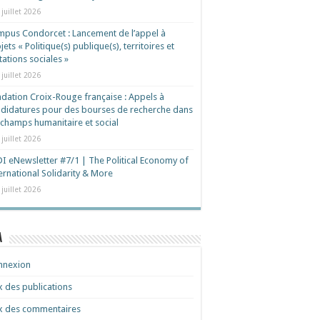
 juillet 2026
pus Condorcet : Lancement de l’appel à
jets « Politique(s) publique(s), territoires et
ations sociales »
 juillet 2026
dation Croix-Rouge française : Appels à
didatures pour des bourses de recherche dans
 champs humanitaire et social
 juillet 2026
I eNewsletter #7/1 | The Political Economy of
ernational Solidarity & More
 juillet 2026
a
nnexion
x des publications
x des commentaires