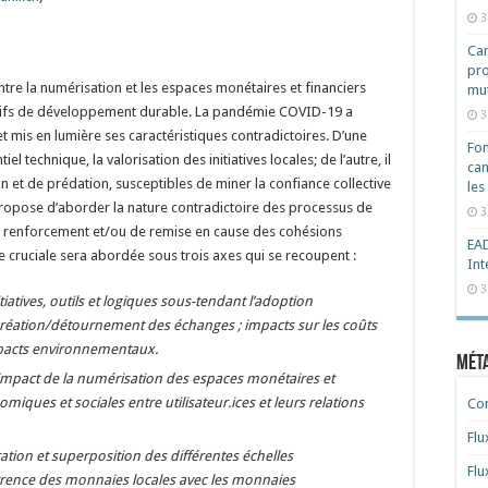
3
Cam
pro
entre la numérisation et les espaces monétaires et financiers
mut
ctifs de développement durable. La pandémie COVID-19 a
3
t mis en lumière ses caractéristiques contradictoires. D’une
Fon
 technique, la valorisation des initiatives locales; de l’autre, il
can
et de prédation, susceptibles de miner la confiance collective
les
propose d’aborder la nature contradictoire des processus de
3
de renforcement et/ou de remise en cause des cohésions
EAD
 cruciale sera abordée sous trois axes qui se recoupent :
Int
3
itiatives, outils et logiques sous-tendant l’adoption
 création/détournement des échanges ; impacts sur les coûts
impacts environnementaux.
Mét
Impact de la numérisation des espaces monétaires et
nomiques et sociales entre utilisateur.ices et leurs relations
Co
Flu
ation et superposition des différentes échelles
Flu
ence des monnaies locales avec les monnaies