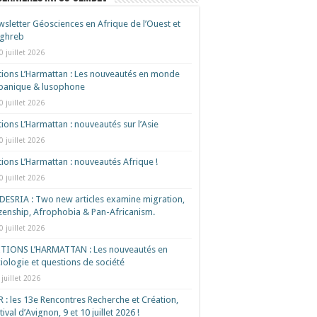
sletter Géosciences en Afrique de l’Ouest et
ghreb
0 juillet 2026
tions L’Harmattan : Les nouveautés en monde
spanique & lusophone
0 juillet 2026
tions L’Harmattan : nouveautés sur l’Asie
0 juillet 2026
tions L’Harmattan : nouveautés Afrique !​
0 juillet 2026
ESRIA : Two new articles examine migration,
izenship, Afrophobia & Pan-Africanism.
0 juillet 2026
ITIONS L’HARMATTAN : Les nouveautés en
iologie et questions de société
 juillet 2026
 : les 13e Rencontres Recherche et Création,
tival d’Avignon, 9 et 10 juillet 2026 !