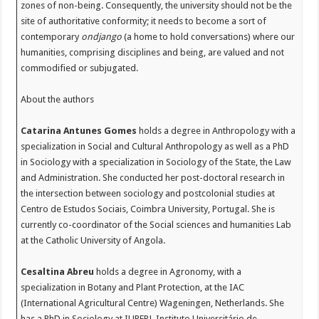
zones of non-being. Consequently, the university should not be the
site of authoritative conformity; it needs to become a sort of
contemporary
ondjango
(a home to hold conversations) where our
humanities, comprising disciplines and being, are valued and not
commodified or subjugated.
About the authors
Catarina Antunes Gomes
holds a degree in Anthropology with a
specialization in Social and Cultural Anthropology as well as a PhD
in Sociology with a specialization in Sociology of the State, the Law
and Administration. She conducted her post-doctoral research in
the intersection between sociology and postcolonial studies at
Centro de Estudos Sociais, Coimbra University, Portugal. She is
currently co-coordinator of the Social sciences and humanities Lab
at the Catholic University of Angola.
Cesaltina Abreu
holds a degree in Agronomy, with a
specialization in Botany and Plant Protection, at the IAC
(International Agricultural Centre) Wageningen, Netherlands. She
has a PhD in Sociology at IUPERJ, Instituto Universitário de