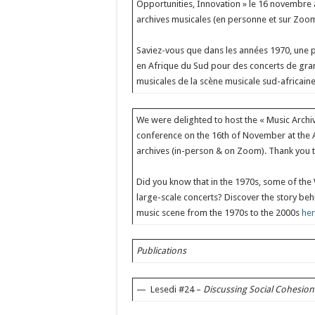
Opportunities, Innovation » le 16 novembre 
archives musicales (en personne et sur Zoom)
Saviez-vous que dans les années 1970, une p
en Afrique du Sud pour des concerts de gr
musicales de la scène musicale sud-africai
We were delighted to host the « Music Archiv
conference on the 16th of November at the A
archives (in-person & on Zoom). Thank you to
Did you know that in the 1970s, some of the
large-scale concerts? Discover the story be
music scene from the 1970s to the 2000s
he
Publications
— Lesedi #24 –
Discussing Social Cohesion 