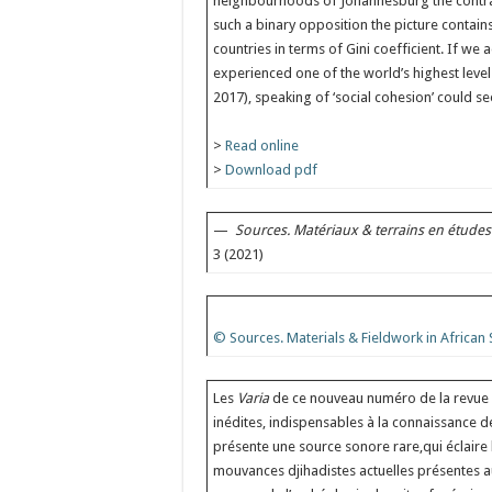
neighbourhoods of Johannesburg the contras
such a binary opposition the picture contains
countries in terms of Gini coefficient. If we
experienced one of the world’s highest levels
2017), speaking of ‘social cohesion’ could se
>
Read online
>
Download pdf
—
Sources. Matériaux & terrains en études 
3 (2021)
©
Sources. Materials & Fieldwork in African 
Les
Varia
de ce nouveau numéro de la revu
inédites, indispensables à la connaissance d
présente une source sonore rare,qui éclaire
mouvances djihadistes actuelles présentes au