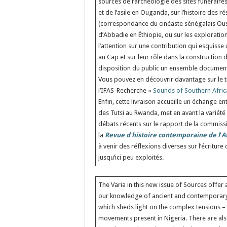
sources de l’archéologie des sites funérair
et de l’asile en Ouganda, sur l’histoire des 
(correspondance du cinéaste sénégalais Ou
d’Abbadie en Éthiopie, ou sur les exploratio
l’attention sur une contribution qui esquiss
au Cap et sur leur rôle dans la construction d
disposition du public un ensemble document
Vous pouvez en découvrir davantage sur le t
l’IFAS-Recherche «
Sounds of Southern Afric
Enfin, cette livraison accueille un échange e
des Tutsi au Rwanda, met en avant la variété 
débats récents sur le rapport de la commissi
la
Revue d
’
histoire contemporaine de l
’
A
à venir des réflexions diverses sur l’écritur
jusqu’ici peu exploités.
The Varia in this new issue of Sources offer
our knowledge of ancient and contemporary A
which sheds light on the complex tensions – 
movements present in Nigeria. There are also