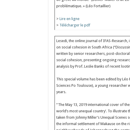
problématique. » (Léo Fortaillier)
>
Lire en ligne
>
Télécharger le pdf
Lesedi, the online journal of IFAS-Research,
on social cohesion in South Africa (“Discussin
written by senior researchers, post-doctora
social cohesion, presenting ongoing research
analysis by Prof. Leslie Banks of recent loot
This special volume has been edited by Léo Fo
Sciences Po Toulouse), a young researcher w
years.
“The May 13, 2019 international cover of th
world’s most unequal country’. To illustrate th
taken from Johnny Miller’s Unequal Scenes s
the informal settlement of Makause on the r