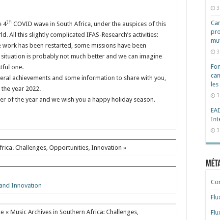
3
th
Cam
e 4
COVID wave in South Africa, under the auspices of this
pro
 All this slightly complicated IFAS-Research’s activities:
mut
te work has been restarted, some missions have been
3
e situation is probably not much better and we can imagine
Fon
tful one.
can
veral achievements and some information to share with you,
les
 the year 2022.
3
ter of the year and we wish you a happy holiday season.
EAD
Int
3
rica. Challenges, Opportunities, Innovation »
Mét
Co
 and Innovation
Flu
ce « Music Archives in Southern Africa: Challenges,
Flu