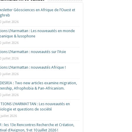
sletter Géosciences en Afrique de l’Ouest et
ghreb
0 juillet 2026
tions L’Harmattan : Les nouveautés en monde
spanique & lusophone
0 juillet 2026
tions L’Harmattan : nouveautés sur l’Asie
0 juillet 2026
tions L’Harmattan : nouveautés Afrique !​
0 juillet 2026
ESRIA : Two new articles examine migration,
izenship, Afrophobia & Pan-Africanism.
0 juillet 2026
ITIONS L’HARMATTAN : Les nouveautés en
iologie et questions de société
 juillet 2026
 : les 13e Rencontres Recherche et Création,
tival d’Avignon, 9 et 10 juillet 2026 !