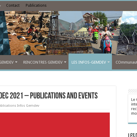
Contact
Publications
GEMDEV
RENCONTRES GEMDEV
LES INFOS-GEMDEV
COmmunauté
ec 2021 – Publications and Events
Le 
int
ublications Infos Gemdev
rec
mon
Les 