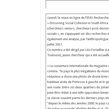
Lesedi
, la revue en ligne de l’IFAS-Recherc
« Discussing Social Cohesion in South Africa 
(chercheurs seniors, chercheurs post-doctor
sociale », en s’appuyant sur des recherches e
également une analyse, par l’anthropologue 
juillet 2021.
Ce numéro a été dirigé par Léo Fortaillier (L
Toulouse), jeune chercheur qui a été accueil
« La couverture internationale du magazine
comme “le pays le plus inégalitaire du monde”.
rédaction a choisi une photo de drone tirée 
banlieue aisée de Primrose à gauche et le q
une route. Entre ces deux quartiers de Johan
peut être réduit à une telle opposition binai
se classe souvent parmi les derniers pays en 
“depuis le milieu des années 2000, le pays co
de grève au monde” (Bohler-Muller et al. 201