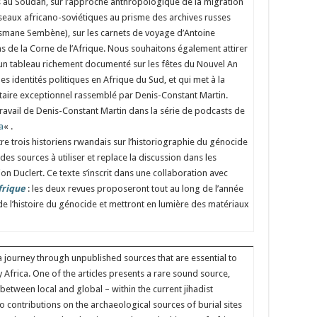
es au Soudan, sur l’approche anthropologique de la migration
réseaux africano-soviétiques au prisme des archives russes
smane Sembène), sur les carnets de voyage d’Antoine
ns de la Corne de l’Afrique. Nous souhaitons également attirer
e un tableau richement documenté sur les fêtes du Nouvel An
es identités politiques en Afrique du Sud, et qui met à la
aire exceptionnel rassemblé par Denis-Constant Martin.
ravail de Denis-Constant Martin dans la série de podcasts de
a
« .
ntre trois historiens rwandais sur l’historiographie du génocide
des sources à utiliser et replace la discussion dans les
on Duclert. Ce texte s’inscrit dans une collaboration avec
frique
: les deux revues proposeront tout au long de l’année
e de l’histoire du génocide et mettront en lumière des matériaux
 a journey through unpublished sources that are essential to
frica. One of the articles presents a rare sound source,
between local and global – within the current jihadist
 contributions on the archaeological sources of burial sites