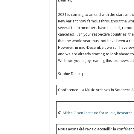
Dear all,
2021 is coming to an end with the start of th
new variant now famous throughout the world.
several team members have fallen ill, remo
cancelled… In your respective countries, th
that the whole year must not have been a res
However, in mid-December, we still have se
and we are already starting to look ahead to
We hope you enjoy reading this last newslet
Sophie Dulucq
Conference – « Music Archives in Southern Af
©
Africa Open Institute for Music, Research
Nous avons été ravis d’accueillir la conféren