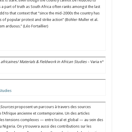
t is stark. Even though the country cannot be reduced to
 a part of truth as South Africa often ranks amongst the last
 add to that context that “since the mid-2000s the country has
 of popular protest and strike action” (Bohler-Muller et al.
em arduous.” (Léo Fortaillier)
africaines/ Materials & Fieldwork in African Studies
– Varia n°
Studies
e
Sources
proposent un parcours à travers des sources
e l’Afrique ancienne et contemporaine. Un des articles
 les tensions complexes — entre local et global — au sein des
 Nigeria. On y trouvera aussi des contributions sur les