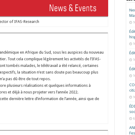
New
Ma
rector of IFAS-Research
1
Édi
hi
1
ndémique en Afrique du Sud, sous les auspices du nouveau
Édi
er. Tout cela complique légèrement les activités de l’IFAS-
1
nt tombés malades, le télétravail a été relancé, certaines
Édi
spectifs, la situation n’est sans doute pas beaucoup plus
1
n’a pas dû être de tout repos.
COD
re plusieurs réalisations et quelques informations à
cit
es et déjà à nous projeter vers l’année 2022.
1
tte dernière lettre d’information de l’année, ainsi que de
ÉD
soc
6
ANR
Fes