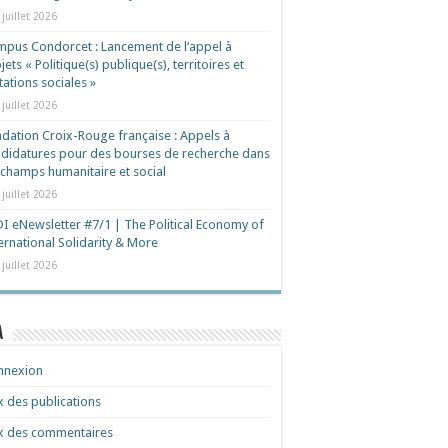
 juillet 2026
pus Condorcet : Lancement de l’appel à
jets « Politique(s) publique(s), territoires et
ations sociales »
 juillet 2026
dation Croix-Rouge française : Appels à
didatures pour des bourses de recherche dans
 champs humanitaire et social
 juillet 2026
I eNewsletter #7/1 | The Political Economy of
ernational Solidarity & More
 juillet 2026
a
nnexion
x des publications
x des commentaires