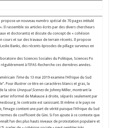
he, propose un nouveau numéro spécial de 70 pages intitulé
». Il rassemble six articles écrits par des divers chercheurs
aux et doctorants) et discute du concept de « cohésion
n cours et sur des travaux de terrain récents. Il propose
Leslie Banks, des récents épisodes de pillage survenus en
aboratoire des Sciences Sociales du Politique, Sciences Po
li régulièrement à l’IFAS-Recherche ces dernières années.
 américain
Time
du 13 mai 2019 examine l’Afrique du Sud
 Pour illustrer ce titre en caractères blancs et gras, la
de la série
Unequal Scenes
de Johnny Miller, montrant la
uartier informel de Makause à droite, séparés seulement par
nesbourg, le contraste est saisissant. Et même si le pays ne
re, l’image contient une part de vérité puisque l’Afrique du Sud
termes de coefficient de Gini. Si l’on ajoute à ce contexte que
nnaît l’un des plus hauts niveaux de protestation populaire et
7), parler de « cohésion sociale » peut sembler très