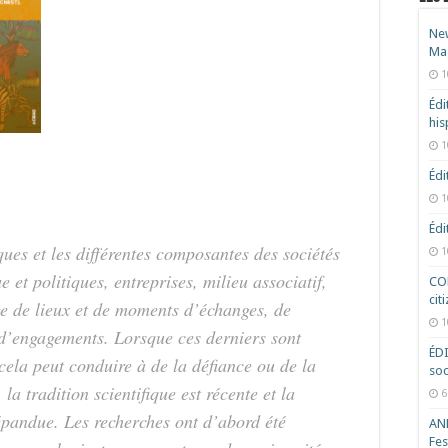
New
Ma
1
Édi
hi
1
Édi
1
Édi
iques et les différentes composantes des sociétés
1
e et politiques, entreprises, milieu associatif,
COD
cit
ge de lieux et de moments d’échanges, de
1
t d’engagements. Lorsque ces derniers sont
ÉD
ela peut conduire à de la défiance ou de la
soc
a tradition scientifique est récente et la
6
répandue. Les recherches ont d’abord été
ANR
Fes