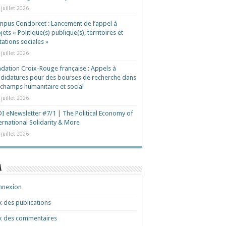
 juillet 2026
pus Condorcet : Lancement de l’appel à
jets « Politique(s) publique(s), territoires et
ations sociales »
 juillet 2026
dation Croix-Rouge française : Appels à
didatures pour des bourses de recherche dans
 champs humanitaire et social
 juillet 2026
I eNewsletter #7/1 | The Political Economy of
ernational Solidarity & More
 juillet 2026
a
nnexion
x des publications
x des commentaires