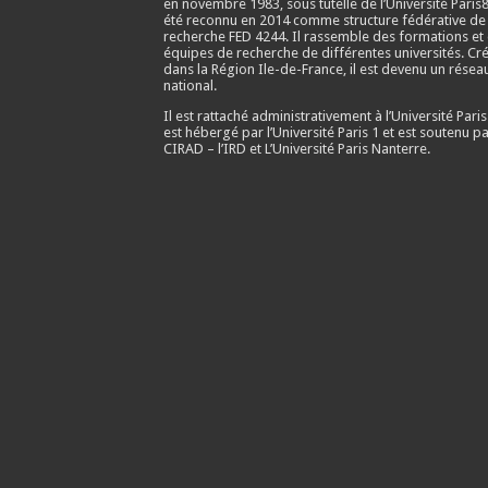
en
novembre 1983
, sous tutelle de l’Université Paris8
été reconnu en 2014 comme structure fédérative de
recherche FED 4244. Il rassemble des formations et
équipes de recherche de différentes universités. Cr
dans la Région Ile-de-France, il est devenu un résea
national.
Il est rattaché administrativement à l’Université Paris
est hébergé par l’Université Paris 1 et est soutenu pa
CIRAD – l’IRD et L’Université Paris Nanterre.