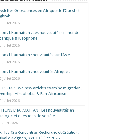
sletter Géosciences en Afrique de l’Ouest et
ghreb
0 juillet 2026
tions L’Harmattan : Les nouveautés en monde
spanique & lusophone
0 juillet 2026
tions L’Harmattan : nouveautés sur l’Asie
0 juillet 2026
tions L’Harmattan : nouveautés Afrique !​
0 juillet 2026
ESRIA : Two new articles examine migration,
izenship, Afrophobia & Pan-Africanism.
0 juillet 2026
ITIONS L’HARMATTAN : Les nouveautés en
iologie et questions de société
 juillet 2026
 : les 13e Rencontres Recherche et Création,
tival d’Avignon, 9 et 10 juillet 2026 !