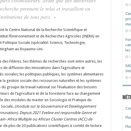
 pays colonisateurs, avant que des universités
3
recherche prennent le relai et travaillent en
Cam
nstitutions de tous pays. »
pro
mut
t le Centre National de la Recherche Scientifique et
3
titut l’Environnement et de Recherches Agricoles (INERA) en
Fon
et Politique Sociale (spécialité: Science, Technologie,
can
Nottingham au Royaume-Uni.
les
3
 des Filières. Ses thèmes de recherches sont entre autres, les
EAD
 de diffusion des innovations dans l’agriculture et
Int
tés sociales; les politiques publiques, les systèmes alimentaires
3
que la gestion sociale des ressources naturelles et les systèmes
du groupe de travail national sur l’évaluation des besoins
teurs de l’agriculture et de la foresterie face au changement
Mét
ble des modules du master en Sociologie et Pratique du
 Sociale,
(module sur la Gouvernance et Developpement
Co
Innovation). Depuis 2021 Eveline est responsible Genre et
Flu
ain- Africa Multiple ou African Cluster Centres (ACC) de
r de plus de 20 publications scientifiques à comité de lecture
Flu