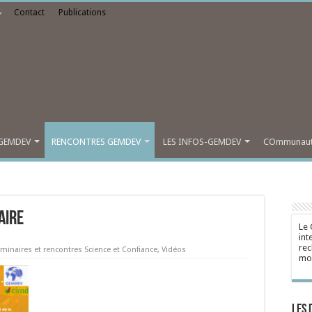
Contact
Publications
GEMDEV
RENCONTRES GEMDEV
LES INFOS-GEMDEV
COmmunauté
aire
Le 
int
rec
minaires et rencontres Science et Confiance
,
Vidéos
mon
Les 