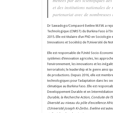
menées par des scientifiques des
et des institutions nationales de 
partenariat avec de nombreuses i
Dr Sawadogo/Compaoré Eveline M.F.W. a rejoin
Technologique (CNRST) du Burkina Faso à l’Ins
2015. Elle est titulaire d’un PhD en Sociologie 
Innovations et Sociétés) de l’Université de 
Elle est responsable de l’Unité Socio-Economie
systèmes d’innovation agricoles, les approches
l’environnement, les innovations et les inégali
terrorialisés; le leadership et le genre ainsi 
de productions. Depuis 2016, elle est membre 
technologiques pour l’adaptation dans les sec
climatique au Burkina Faso. Elle est responsa
Developpement Durable et en Intermédiation
Durable, la Recherche Action, Conduite de l’
Diversité au niveau du pôle d’excellence Afric
L’Université Joseph Ki-Zerbo. Eveline est
auteu