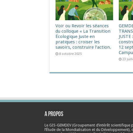
Voir ou Revoir les séances
GEMDE
du colloque « La Transition
TRANS
Écologique Juste en
JUSTE :
pratiques : croiser les
constru
savoirs, construire l’action.
12 sep
Campu
8 octobre 2025
23 juil
A propos
Le GIS-GEMDEV (Groupement d’intérêt scientifique 
l’Étude de la Mondialisation et du Développement), 