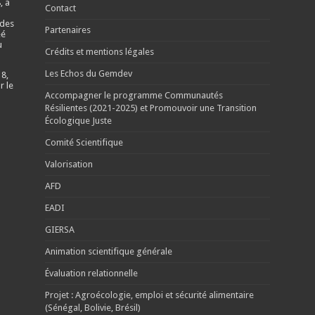
, a
Contact
 des
Partenaires
éé
u
Crédits et mentions légales
Les Echos du Gemdev
 8,
r le
Accompagner le programme Communautés
Résilientes (2021-2025) et Promouvoir une Transition
Écologique Juste
Comité Scientifique
Valorisation
AFD
EADI
GIERSA
Animation scientifique générale
Évaluation relationnelle
Projet : Agroécologie, emploi et sécurité alimentaire
(Sénégal, Bolivie, Brésil)