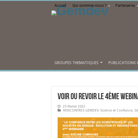
Accueil
Qui sommes-nous ?
Partenaires
GROUPES THEMATIQUES
PUBLICATIONS 
Voir ou revoir le 4ème webin
25 février 2022
RENCONTRES GEMDEV
,
Science et Confiance
,
Sé