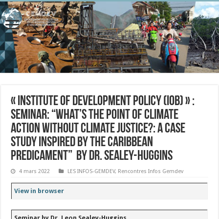
« Institute of Development Policy (IOB) » :
Seminar: “What’s the point of climate
action without climate justice?: A case
study inspired by the Caribbean
predicament” by dr. Sealey-Huggins
4 mars 2022
LES INFOS-GEMDEV
,
Rencontres Infos Gemdev
View in browser
Seminar by Dr. Leon Sealey-Huggins