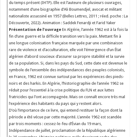
du temps présent (IHTP). Elle est l’auteure de plusieurs ouvrages,
notamment d’une biographie d’Ali Boumendjel, avocat et militant
nationaliste assassiné en 1957 (Belles Lettres, 2011 ; réed. poche : La
Découverte, 2022). Animation : Saddek Fenardji et Farid Yaker
Présentation de l’ouvrage
En Algérie, l’année 1962 est à la fois la
fin d’une guerre et la difficile transition vers la paix. Mettant fin à
une longue colonisation française marquée par une combinaison
rare de violence et d’acculturation, elle voit l’émergence d’un État
algérien d’abord soucieux d’assurer sa propre stabilité et la survie
de sa population. Si, dans les pays du Sud, cette date est devenue le
symbole de l’ensemble des indépendances des peuples colonisés,
en France, 1962 est connue surtout par les expériences des pieds-
noirs et des harkis. En Algérie, l’historiographie de l’année 1962 se
réduit pour l’essentiel à la crise politique du FLN et aux luttes
fratricides qui l’ont accompagnée. Mais on connaît encore très mal
l’expérience des habitants du pays qui y restent alors.
D’où l’importance de ce livre, qui entend restituer la façon dont la
période a été vécue par cette majorité. L’année 1962 est scandée
par trois moments : cessez-le-feu d’Évian du 19 mars,
Indépendance de juillet, proclamation de la République algérienne