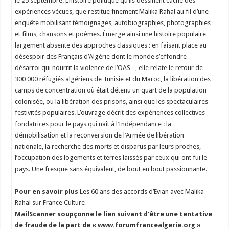
le 25 septembre. L’histoire politique qu’ils dessinent cache des
expériences vécues, que restitue finement Malika Rahal au fil d’une
enquête mobilisant témoignages, autobiographies, photographies
et films, chansons et poèmes. Émerge ainsi une histoire populaire
largement absente des approches classiques : en faisant place au
désespoir des Français d’Algérie dont le monde s’effondre –
désarroi qui nourrit la violence de l’OAS –, elle relate le retour de
300 000 réfugiés algériens de Tunisie et du Maroc, la libération des
camps de concentration où était détenu un quart de la population
colonisée, ou la libération des prisons, ainsi que les spectaculaires
festivités populaires. L’ouvrage décrit des expériences collectives
fondatrices pour le pays qui naît à l’Indépendance : la
démobilisation et la reconversion de l’Armée de libération
nationale, la recherche des morts et disparus par leurs proches,
l’occupation des logements et terres laissés par ceux qui ont fui le
pays. Une fresque sans équivalent, de bout en bout passionnante.
Pour en savoir plus
Les 60 ans des accords d’Evian avec Malika
Rahal sur France Culture
MailScanner soupçonne le lien suivant d’être une tentative
de fraude de la part de « www.forumfrancealgerie.org »