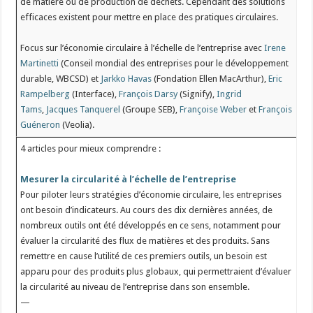
de matière ou de production de déchets. Cependant des solutions
efficaces existent pour mettre en place des pratiques circulaires.
Focus sur l’économie circulaire à l’échelle de l’entreprise avec
Irene
Martinetti
(Conseil mondial des entreprises pour le développement
durable, WBCSD) et
Jarkko Havas
(Fondation Ellen MacArthur),
Eric
Rampelberg
(Interface),
François Darsy
(Signify),
Ingrid
Tams
,
Jacques Tanquerel
(Groupe SEB),
Françoise Weber
et
François
Guéneron
(Veolia).
4 articles pour mieux comprendre :
Mesurer la circularité à l’échelle de l’entreprise
Pour piloter leurs stratégies d’économie circulaire, les entreprises
ont besoin d’indicateurs. Au cours des dix dernières années, de
nombreux outils ont été développés en ce sens, notamment pour
évaluer la circularité des flux de matières et des produits. Sans
remettre en cause l’utilité de ces premiers outils, un besoin est
apparu pour des produits plus globaux, qui permettraient d’évaluer
la circularité au niveau de l’entreprise dans son ensemble.
—