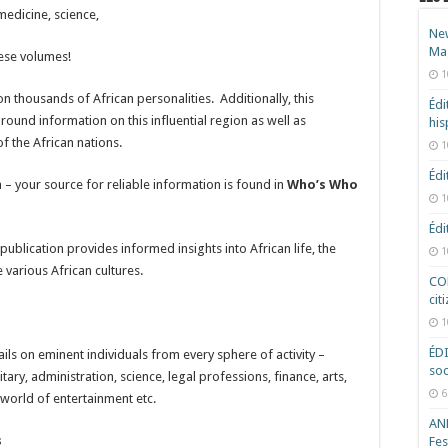
medicine, science,
New
Ma
hese volumes!
1
n thousands of African personalities. Additionally, this
Édi
round information on this influential region as well as
hi
f the African nations.
1
Édi
– your source for reliable information is found in
Who’s Who
1
Édi
publication provides informed insights into African life, the
1
e various African cultures.
COD
cit
1
ÉD
ails on eminent individuals from every sphere of activity –
soc
litary, administration, science, legal professions, finance, arts,
6
 world of entertainment etc.
ANR
s
Fes