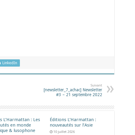
LinkedIn
Suivant
[newsletter_7_achac] Newsletter
#3 – 21 septembre 2022
ns L’Harmattan : Les
Éditions L’Harmattan :
utés en monde
nouveautés sur l’Asie
ique & lusophone
10 juillet 2026