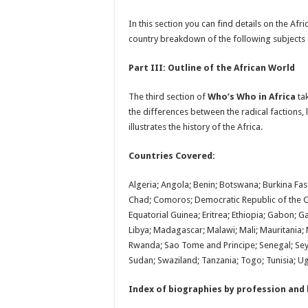
In this section you can find details on the Afr
country breakdown of the following subjects 
Part III: Outline of the African World
The third section of
Who’s Who in Africa
ta
the differences between the radical factions, 
illustrates the history of the Africa.
Countries Covered:
Algeria; Angola; Benin; Botswana; Burkina Fa
Chad; Comoros; Democratic Republic of the Co
Equatorial Guinea; Eritrea; Ethiopia; Gabon; 
Libya; Madagascar; Malawi; Mali; Mauritania;
Rwanda; Sao Tome and Principe; Senegal; Seyc
Sudan; Swaziland; Tanzania; Togo; Tunisia;
Index of biographies by profession and