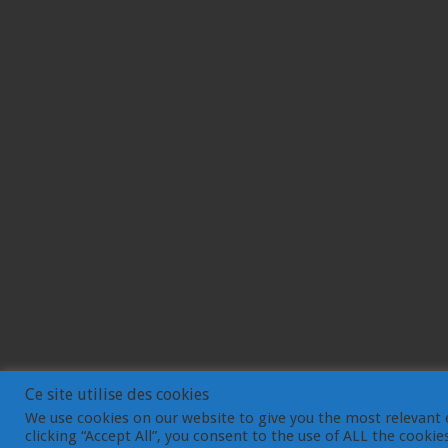
Ce site utilise des cookies
We use cookies on our website to give you the most relevant 
clicking “Accept All”, you consent to the use of ALL the cooki
© Gemdev 2003-2023