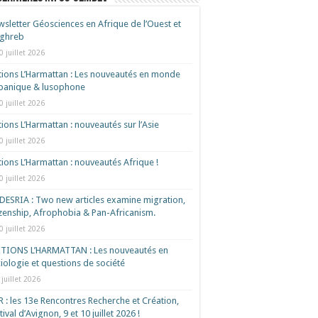
sletter Géosciences en Afrique de l’Ouest et
ghreb
0 juillet 2026
tions L’Harmattan : Les nouveautés en monde
spanique & lusophone
0 juillet 2026
tions L’Harmattan : nouveautés sur l’Asie
0 juillet 2026
tions L’Harmattan : nouveautés Afrique !​
0 juillet 2026
ESRIA : Two new articles examine migration,
izenship, Afrophobia & Pan-Africanism.
0 juillet 2026
ITIONS L’HARMATTAN : Les nouveautés en
iologie et questions de société
 juillet 2026
 : les 13e Rencontres Recherche et Création,
tival d’Avignon, 9 et 10 juillet 2026 !