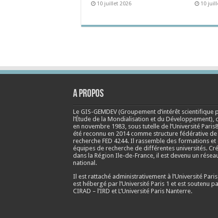
10 juillet 2026
10 juil
A propos
Le GIS-GEMDEV (Groupement d’intérêt scientifique 
l’Étude de la Mondialisation et du Développement), 
en
novembre 1983
, sous tutelle de l’Université Paris8
été reconnu en 2014 comme structure fédérative de
recherche FED 4244. Il rassemble des formations et
équipes de recherche de différentes universités. Cr
dans la Région Ile-de-France, il est devenu un résea
national.
Il est rattaché administrativement à l’Université Paris
est hébergé par l’Université Paris 1 et est soutenu pa
CIRAD – l’IRD et L’Université Paris Nanterre.