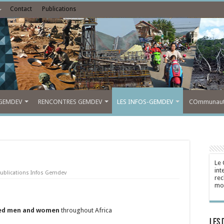
Contact
Publications
GEMDEV
RENCONTRES GEMDEV
LES INFOS-GEMDEV
COmmunauté
Le 
int
ublications Infos Gemdev
rec
mon
fted men and women
throughout Africa
Les 