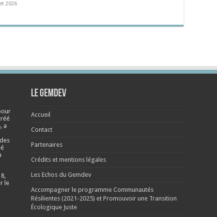
let 2026
Le Gemdev
pour
Accueil
créé
, a
Contact
 des
Partenaires
éé
u
Crédits et mentions légales
Les Echos du Gemdev
 8,
r le
Accompagner le programme Communautés
Résilientes (2021-2025) et Promouvoir une Transition
Écologique Juste