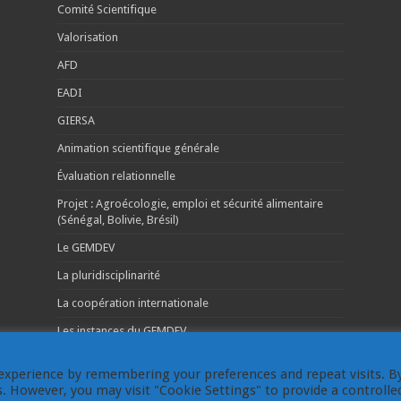
Comité Scientifique
Valorisation
AFD
EADI
GIERSA
Animation scientifique générale
Évaluation relationnelle
Projet : Agroécologie, emploi et sécurité alimentaire
(Sénégal, Bolivie, Brésil)
Le GEMDEV
La pluridisciplinarité
La coopération internationale
Les instances du GEMDEV
experience by remembering your preferences and repeat visits. B
es. However, you may visit "Cookie Settings" to provide a controlle