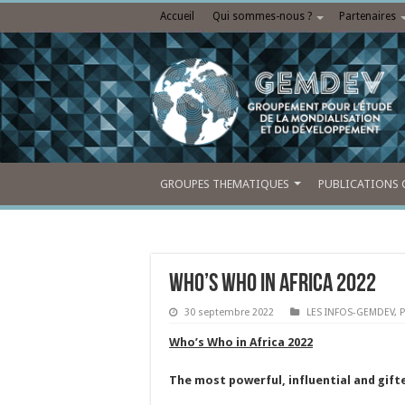
Accueil
Qui sommes-nous ?
Partenaires
GROUPES THEMATIQUES
PUBLICATIONS 
Who’s Who in Africa 2022
30 septembre 2022
LES INFOS-GEMDEV
,
P
Who’s Who in Africa
2022
The most powerful, influential and gi