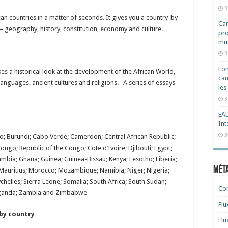
3
ican countries in a matter of seconds. It gives you a country-by-
Cam
– geography, history, constitution, economy and culture.
pro
mut
3
Fon
kes a historical look at the development of the African World,
can
languages, ancient cultures and religions. A series of essays
les
3
EAD
Int
3
so; Burundi; Cabo Verde; Cameroon; Central African Republic;
ngo; Republic of the Congo; Cote d’Ivoire; Djibouti; Egypt;
Gambia; Ghana; Guinea; Guinea-Bissau; Kenya; Lesotho; Liberia;
Mét
 Mauritius; Morocco; Mozambique; Namibia; Niger; Nigeria;
helles; Sierra Leone; Somalia; South Africa; South Sudan;
Co
 Uganda; Zambia and Zimbabwe
Flu
 by country
Flu