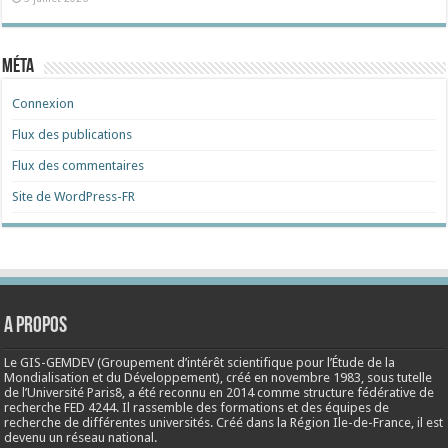
Méta
Connexion
Flux des publications
Flux des commentaires
Site de WordPress-FR
A propos
Le GIS-GEMDEV (Groupement d’intérêt scientifique pour l’Étude de la
Mondialisation et du Développement), créé en
novembre 1983
, sous tutelle
de l’Université Paris8, a été reconnu en 2014 comme structure fédérative de
recherche FED 4244. Il rassemble des formations et des équipes de
recherche de différentes universités. Créé dans la Région Ile-de-France, il est
devenu un réseau national.