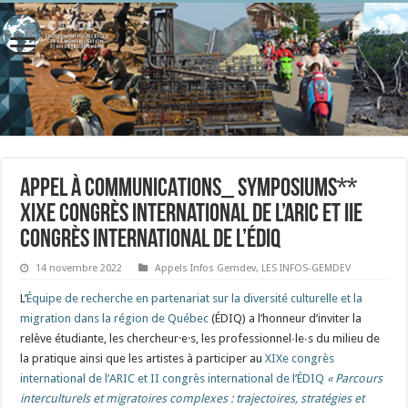
APPEL À COMMUNICATIONS_ SYMPOSIUMS**
XIXe congrès international de l’ARIC et IIe
congrès international de l’ÉDIQ
14 novembre 2022
Appels Infos Gemdev
,
LES INFOS-GEMDEV
L’
Équipe de recherche en partenariat sur la diversité culturelle et la
migration dans la région de Québec
(ÉDIQ) a l’honneur d’inviter la
relève étudiante, les chercheur·e·s, les professionnel∙le∙s du milieu de
la pratique ainsi que les artistes à participer au
XIXe congrès
international de l’ARIC
et II congrès international de l’ÉDIQ
« Parcours
interculturels et migratoires complexes : trajectoires, stratégies et